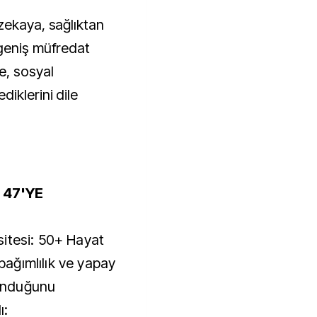
zekaya, sağlıktan
 geniş müfredat
e, sosyal
iklerini dile
 47'YE
itesi: 50+ Hayat
 bağımlılık ve yapay
lunduğunu
ı: