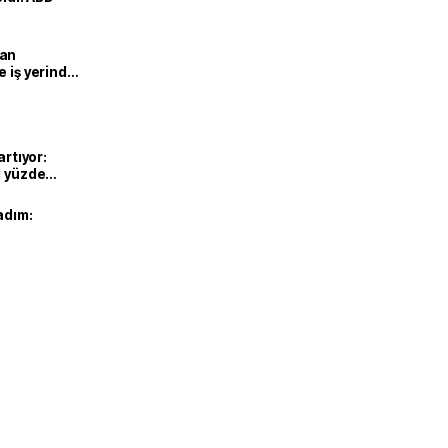
man
e iş yerinde
artıyor:
ı yüzde
adım: