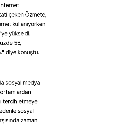
internet
ikkati çeken Özmete,
ernet kullanıyorken
'ye yükseldi.
yüzde 55,
." diye konuştu.
arda sosyal medya
n ortamlardan
rı tercih etmeye
nedenle sosyal
arşısında zaman