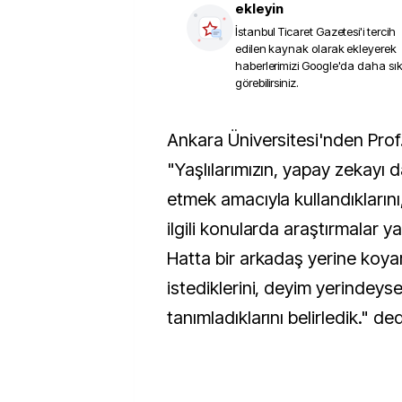
ekleyin
İstanbul Ticaret Gazetesi
'i tercih
edilen kaynak olarak ekleyerek
haberlerimizi Google'da daha sı
görebilirsiniz.
Ankara Üniversitesi'nden Prof. Dr. Özmete,
"Yaşlılarımızın, yapay zekayı
etmek amacıyla kullandıklarını,
ilgili konularda araştırmalar ya
Hatta bir arkadaş yerine koy
istediklerini, deyim yerindeyse
tanımladıklarını belirledik." ded