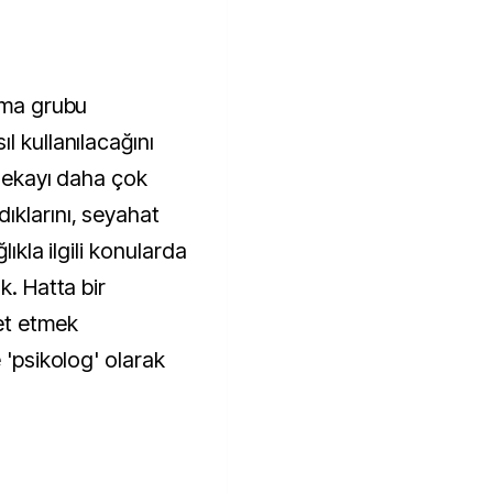
ışma grubu
l kullanılacağını
 zekayı daha çok
ıklarını, seyahat
lıkla ilgili konularda
k. Hatta bir
et etmek
 'psikolog' olarak