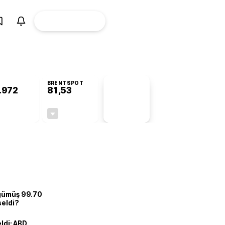
ÜYE
CANLI BORSA
Girişi
BRENTSPOT
.972
81,53
PİYASA
VERİLERİ
+0,82%
-1,51%
+0,00
-1,25
 gümüş 99.70
seldi?
eldi: ABD