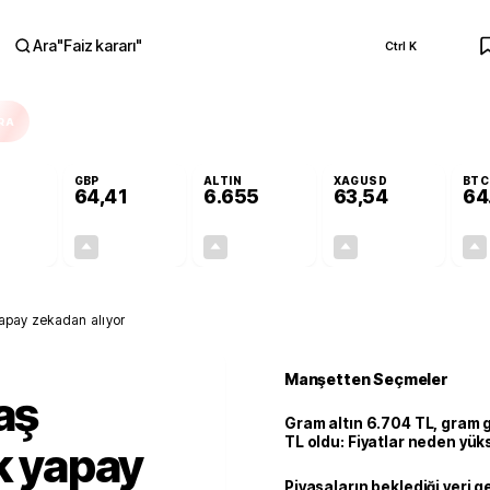
Ara
"
Faiz kararı
"
Ctrl K
RA
GBP
ALTIN
XAGUSD
BTC
64,41
6.655
63,54
64
+0,32%
+0,38%
+2,51%
+3,32%
0,17
0,24
162,81
2,04
 yapay zekadan alıyor
Manşetten Seçmeler
aş
Gram altın 6.704 TL, gram
TL oldu: Fiyatlar neden yük
ık yapay
Piyasaların beklediği veri g