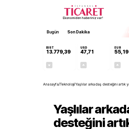
Ekonomiden haberiniz var!
Bugün
Son Dakika
Finans
EKST
BIST
USD
EUR
13.779,39
47,71
55,19
-0,14%
+0,18%
-19,42
0,09
Anasayfa
/
Teknoloji
/
Yaşlılar arkadaş desteğini artık
Yaşlılar arkad
desteğini art