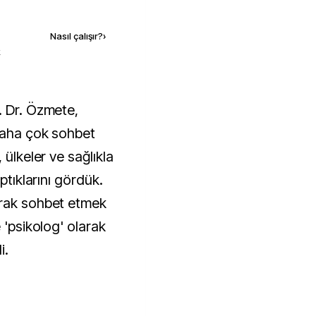
Kaynak ekle
Nasıl çalışır?
›
k
 daha çok sohbet
 ülkeler ve sağlıkla
ptıklarını gördük.
arak sohbet etmek
 'psikolog' olarak
i.