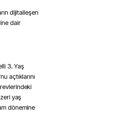
rın dijitalleşen
ine dair
lli 3. Yaş
nu açtıklarını
revlerindeki
üzeri yaş
aşam dönemine