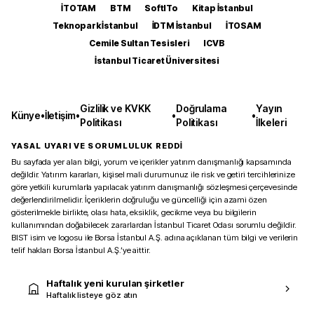
İTOTAM
BTM
SoftITo
Kitap İstanbul
Teknopark İstanbul
İDTM İstanbul
İTOSAM
Cemile Sultan Tesisleri
ICVB
İstanbul Ticaret Üniversitesi
Gizlilik ve KVKK
Doğrulama
Yayın
Künye
•
İletişim
•
•
•
Politikası
Politikası
İlkeleri
YASAL UYARI VE SORUMLULUK REDDİ
Bu sayfada yer alan bilgi, yorum ve içerikler yatırım danışmanlığı kapsamında
değildir. Yatırım kararları, kişisel mali durumunuz ile risk ve getiri tercihlerinize
göre yetkili kurumlarla yapılacak yatırım danışmanlığı sözleşmesi çerçevesinde
değerlendirilmelidir. İçeriklerin doğruluğu ve güncelliği için azami özen
gösterilmekle birlikte, olası hata, eksiklik, gecikme veya bu bilgilerin
kullanımından doğabilecek zararlardan İstanbul Ticaret Odası sorumlu değildir.
BIST isim ve logosu ile Borsa İstanbul A.Ş. adına açıklanan tüm bilgi ve verilerin
telif hakları Borsa İstanbul A.Ş.’ye aittir.
Haftalık yeni kurulan şirketler
Haftalık listeye göz atın