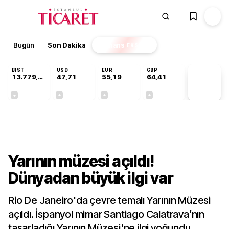
Bugün
Son Dakika
Finans
EKSTRA
BIST
USD
EUR
GBP
13.779,39
47,71
55,19
64,41
PİYASA
VERİLERİ
-0,14%
+0,18%
+0,32%
+0,38%
Kültür-Sanat
Yarının müzesi açıldı!
Dünyadan büyük ilgi var
Rio De Janeiro'da çevre temalı Yarının Müzesi
açıldı. İspanyol mimar Santiago Calatrava’nın
tasarladığı Yarının Müzesi'ne ilgi yoğundu.