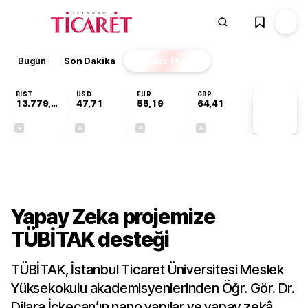
Bugün
Son Dakika
Finans
EKSTRA
BIST
USD
EUR
GBP
13.779,39
47,71
55,19
64,41
PİYASA
VERİLERİ
-0,14%
+0,18%
+0,32%
+0,38%
Teknoloji
Yapay Zeka projemize
TÜBİTAK desteği
TÜBİTAK, İstanbul Ticaret Üniversitesi Meslek
Yüksekokulu akademisyenlerinden Öğr. Gör. Dr.
Dilara İçkecan’ın nano yapılar ve yapay zekâ