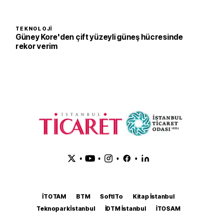
TEKNOLOJI
Güney Kore'den çift yüzeyli güneş hücresinde
rekor verim
•
•
•
•
İTOTAM
BTM
SoftITo
Kitap İstanbul
Teknopark İstanbul
İDTM İstanbul
İTOSAM