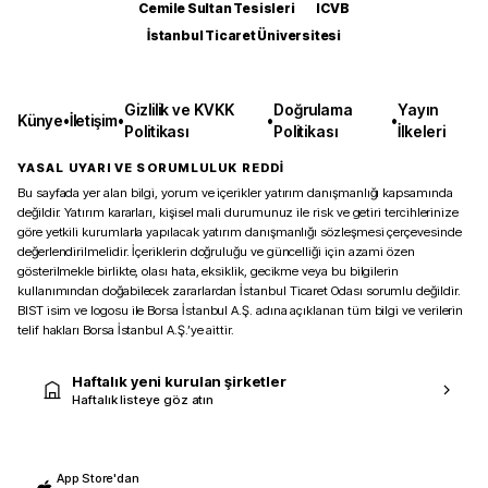
Cemile Sultan Tesisleri
ICVB
İstanbul Ticaret Üniversitesi
Gizlilik ve KVKK
Doğrulama
Yayın
Künye
•
İletişim
•
•
•
Politikası
Politikası
İlkeleri
YASAL UYARI VE SORUMLULUK REDDİ
Bu sayfada yer alan bilgi, yorum ve içerikler yatırım danışmanlığı kapsamında
değildir. Yatırım kararları, kişisel mali durumunuz ile risk ve getiri tercihlerinize
göre yetkili kurumlarla yapılacak yatırım danışmanlığı sözleşmesi çerçevesinde
değerlendirilmelidir. İçeriklerin doğruluğu ve güncelliği için azami özen
gösterilmekle birlikte, olası hata, eksiklik, gecikme veya bu bilgilerin
kullanımından doğabilecek zararlardan İstanbul Ticaret Odası sorumlu değildir.
BIST isim ve logosu ile Borsa İstanbul A.Ş. adına açıklanan tüm bilgi ve verilerin
telif hakları Borsa İstanbul A.Ş.’ye aittir.
Haftalık yeni kurulan şirketler
Haftalık listeye göz atın
App Store'dan