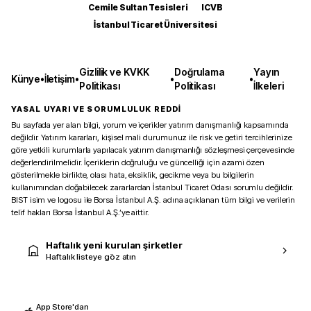
Cemile Sultan Tesisleri
ICVB
İstanbul Ticaret Üniversitesi
Gizlilik ve KVKK
Doğrulama
Yayın
Künye
•
İletişim
•
•
•
Politikası
Politikası
İlkeleri
YASAL UYARI VE SORUMLULUK REDDİ
Bu sayfada yer alan bilgi, yorum ve içerikler yatırım danışmanlığı kapsamında
değildir. Yatırım kararları, kişisel mali durumunuz ile risk ve getiri tercihlerinize
göre yetkili kurumlarla yapılacak yatırım danışmanlığı sözleşmesi çerçevesinde
değerlendirilmelidir. İçeriklerin doğruluğu ve güncelliği için azami özen
gösterilmekle birlikte, olası hata, eksiklik, gecikme veya bu bilgilerin
kullanımından doğabilecek zararlardan İstanbul Ticaret Odası sorumlu değildir.
BIST isim ve logosu ile Borsa İstanbul A.Ş. adına açıklanan tüm bilgi ve verilerin
telif hakları Borsa İstanbul A.Ş.’ye aittir.
Haftalık yeni kurulan şirketler
Haftalık listeye göz atın
App Store'dan