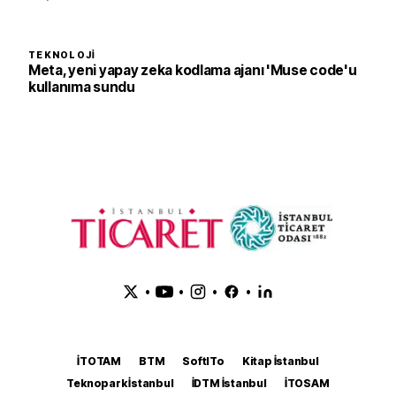
TEKNOLOJI
Meta, yeni yapay zeka kodlama ajanı 'Muse code'u
kullanıma sundu
•
•
•
•
İTOTAM
BTM
SoftITo
Kitap İstanbul
Teknopark İstanbul
İDTM İstanbul
İTOSAM