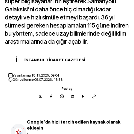
süper bilgisayarları birleştirerek Samanyolu
Galaksisi'ni daha önce hiç olmadığı kadar
detaylı ve hızlı simüle etmeyi başardı. 36 yıl
sürmesi gereken hesaplamaları 115 güne indiren
bu yöntem, sadece uzay bilimlerinde değil iklim
araştırmalarında da çığır açabilir.
İ
İSTANBUL TICARET GAZETESI
Yayınlanma
18.11.2025, 09:04
Güncellenme
06.07.2026, 16:58
Paylaş
N
Google'da bizi tercih edilen kaynak olarak
ekleyin