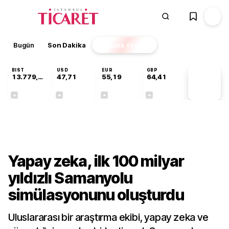
Bugün
Son Dakika
Finans
EKSTRA
BIST
USD
EUR
GBP
13.779,39
47,71
55,19
64,41
PİYASA
VERİLERİ
-0,14%
+0,18%
+0,32%
+0,38%
Teknoloji
Yapay zeka, ilk 100 milyar
yıldızlı Samanyolu
simülasyonunu oluşturdu
Uluslararası bir araştırma ekibi, yapay zeka ve