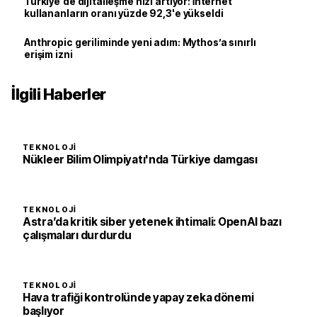
Türkiye'de dijitalleşme hızı artıyor: İnternet
kullananların oranı yüzde 92,3'e yükseldi
Anthropic geriliminde yeni adım: Mythos’a sınırlı
erişim izni
İlgili Haberler
TEKNOLOJI
Nükleer Bilim Olimpiyatı'nda Türkiye damgası
TEKNOLOJI
Astra’da kritik siber yetenek ihtimali: OpenAI bazı
çalışmaları durdurdu
TEKNOLOJI
Hava trafiği kontrolünde yapay zeka dönemi
başlıyor