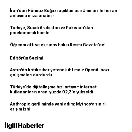
İran'dan Hürmüz Boğazı açıklaması: Umman ile her an
anlaşma imzalanabilir
Türkiye, Suudi Arabistan ve Pakistan'dan
jeoekonomik hamle
Öğrenci affı ve ek sınav hakkı Resmi Gazete'de!
Editörün Seçimi
Astra’da kritik siber yetenek ihtimali: OpenAI bazı
çalışmaları durdurdu
Türkiye'de dijitalleşme hızı artıyor: İnternet
kullananların oranı yüzde 92,3'e yükseldi
Anthropic geriliminde yeni adım: Mythos’a sınırlı
erişim izni
İlgili Haberler