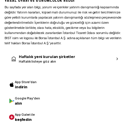
YASAL UYARI VE SORUMLULUK REDDİ
Bu sayfada yer alan bilgi, yorum ve içerikler yatırım danışmanlığı kapsamında
değildir. Yatırım kararları, kişisel mali durumunuz ile risk ve getiri tercihlerinize
göre yetkili kurumlarla yapılacak yatırım danışmanlığı sözleşmesi çerçevesinde
değerlendirilmelidir. İçeriklerin doğruluğu ve güncelliği için azami özen
gösterilmekle birlikte, olası hata, eksiklik, gecikme veya bu bilgilerin
kullanımından doğabilecek zararlardan İstanbul Ticaret Odası sorumlu değildir.
BIST isim ve logosu ile Borsa İstanbul A.Ş. adına açıklanan tüm bilgi ve verilerin
telif hakları Borsa İstanbul A.Ş.’ye aittir.
Haftalık yeni kurulan şirketler
Haftalık listeye göz atın
App Store'dan
indirin
Google Play'den
alın
App Galeri ile
keşfedin