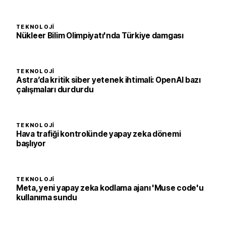
TEKNOLOJI
Nükleer Bilim Olimpiyatı'nda Türkiye damgası
TEKNOLOJI
Astra’da kritik siber yetenek ihtimali: OpenAI bazı
çalışmaları durdurdu
TEKNOLOJI
Hava trafiği kontrolünde yapay zeka dönemi
başlıyor
TEKNOLOJI
Meta, yeni yapay zeka kodlama ajanı 'Muse code'u
kullanıma sundu