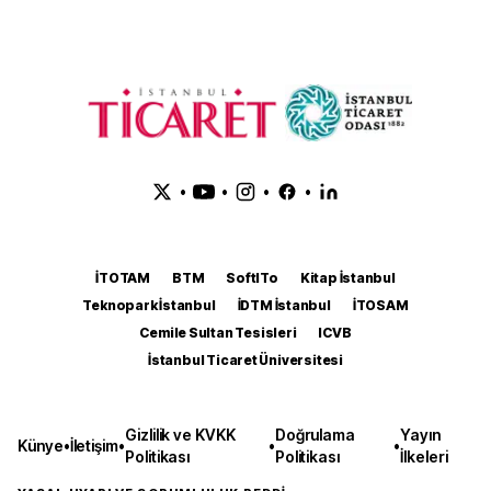
•
•
•
•
İTOTAM
BTM
SoftITo
Kitap İstanbul
Teknopark İstanbul
İDTM İstanbul
İTOSAM
Cemile Sultan Tesisleri
ICVB
İstanbul Ticaret Üniversitesi
Gizlilik ve KVKK
Doğrulama
Yayın
Künye
•
İletişim
•
•
•
Politikası
Politikası
İlkeleri