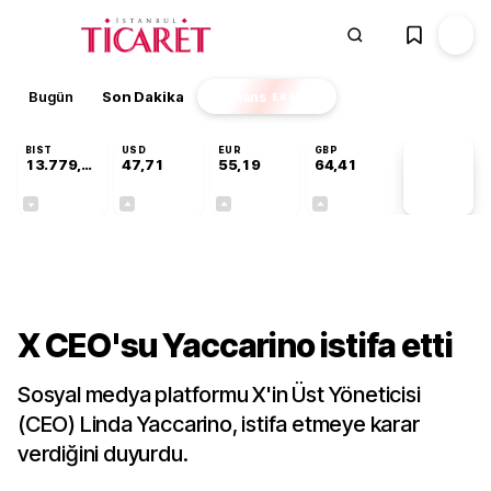
Bugün
Son Dakika
Finans
EKSTRA
BIST
USD
EUR
GBP
13.779,39
47,71
55,19
64,41
PİYASA
VERİLERİ
-0,14%
+0,18%
+0,32%
+0,38%
Teknoloji
X CEO'su Yaccarino istifa etti
Sosyal medya platformu X'in Üst Yöneticisi
(CEO) Linda Yaccarino, istifa etmeye karar
verdiğini duyurdu.