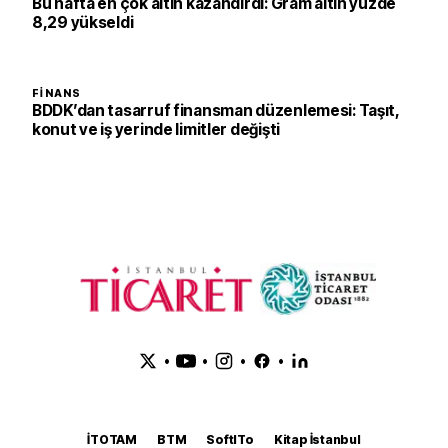
Bu hafta en çok altın kazandırdı: Gram altın yüzde
8,29 yükseldi
FINANS
BDDK’dan tasarruf finansman düzenlemesi: Taşıt,
konut ve iş yerinde limitler değişti
•
•
•
•
İTOTAM
BTM
SoftITo
Kitap İstanbul