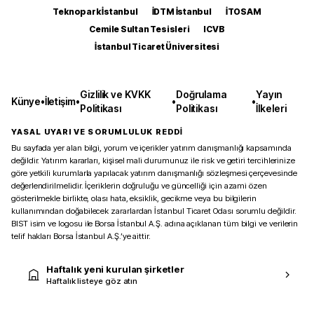
Teknopark İstanbul
İDTM İstanbul
İTOSAM
Cemile Sultan Tesisleri
ICVB
İstanbul Ticaret Üniversitesi
Gizlilik ve KVKK
Doğrulama
Yayın
Künye
•
İletişim
•
•
•
Politikası
Politikası
İlkeleri
YASAL UYARI VE SORUMLULUK REDDİ
Bu sayfada yer alan bilgi, yorum ve içerikler yatırım danışmanlığı kapsamında
değildir. Yatırım kararları, kişisel mali durumunuz ile risk ve getiri tercihlerinize
göre yetkili kurumlarla yapılacak yatırım danışmanlığı sözleşmesi çerçevesinde
değerlendirilmelidir. İçeriklerin doğruluğu ve güncelliği için azami özen
gösterilmekle birlikte, olası hata, eksiklik, gecikme veya bu bilgilerin
kullanımından doğabilecek zararlardan İstanbul Ticaret Odası sorumlu değildir.
BIST isim ve logosu ile Borsa İstanbul A.Ş. adına açıklanan tüm bilgi ve verilerin
telif hakları Borsa İstanbul A.Ş.’ye aittir.
Haftalık yeni kurulan şirketler
Haftalık listeye göz atın