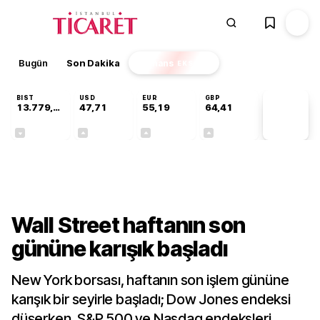
Bugün
Son Dakika
Finans
EKSTRA
BIST
USD
EUR
GBP
13.779,39
47,71
55,19
64,41
PİYASA
VERİLERİ
-0,14%
+0,18%
+0,32%
+0,38%
Finans
Wall Street haftanın son
gününe karışık başladı
New York borsası, haftanın son işlem gününe
karışık bir seyirle başladı; Dow Jones endeksi
düşerken, S&P 500 ve Nasdaq endeksleri