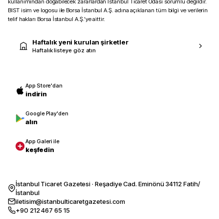
kullanımından doğabilecek zararlardan İstanbul Ticaret Odası sorumlu değildir.
BIST isim ve logosu ile Borsa İstanbul A.Ş. adına açıklanan tüm bilgi ve verilerin
telif hakları Borsa İstanbul A.Ş.’ye aittir.
Haftalık yeni kurulan şirketler
Haftalık listeye göz atın
App Store'dan
indirin
Google Play'den
alın
App Galeri ile
keşfedin
İstanbul Ticaret Gazetesi · Reşadiye Cad. Eminönü 34112 Fatih/
İstanbul
iletisim@istanbulticaretgazetesi.com
+90 212 467 65 15