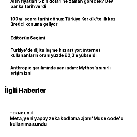
Altın fiyatları 5 bin doları ne zaman görecek? Dev
banka tarih verdi
100 yıl sonra tarihi dönüş: Türkiye Kerkük’te ilk kez
üretici konuma geliyor
Editörün Seçimi
Türkiye'de dijitalleşme hızı artıyor: İnternet
kullananların oranı yüzde 92,3'e yükseldi
Anthropic geriliminde yeni adım: Mythos’a sınırlı
erişim izni
İlgili Haberler
TEKNOLOJI
Meta, yeni yapay zeka kodlama ajanı 'Muse code'u
kullanıma sundu