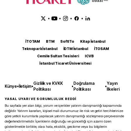
•
•
•
•
İTOTAM
BTM
SoftITo
Kitap İstanbul
Teknopark İstanbul
İDTM İstanbul
İTOSAM
Cemile Sultan Tesisleri
ICVB
İstanbul Ticaret Üniversitesi
Gizlilik ve KVKK
Doğrulama
Yayın
Künye
•
İletişim
•
•
•
Politikası
Politikası
İlkeleri
YASAL UYARI VE SORUMLULUK REDDİ
Bu sayfada yer alan bilgi, yorum ve içerikler yatırım danışmanlığı kapsamında
değildir. Yatırım kararları, kişisel mali durumunuz ile risk ve getiri tercihlerinize
göre yetkili kurumlarla yapılacak yatırım danışmanlığı sözleşmesi çerçevesinde
değerlendirilmelidir. İçeriklerin doğruluğu ve güncelliği için azami özen
gösterilmekle birlikte, olası hata, eksiklik, gecikme veya bu bilgilerin