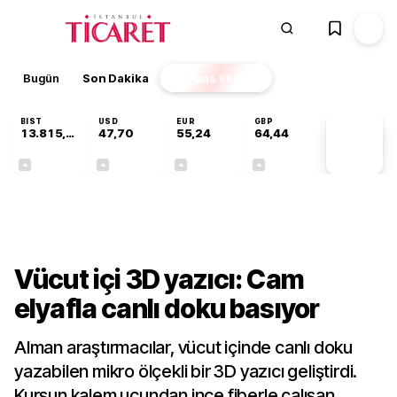
Bugün
Son Dakika
Finans
EKSTRA
BIST
USD
EUR
GBP
13.815,50
47,70
55,24
64,44
PİYASA
VERİLERİ
+0,12%
+0,17%
+0,41%
+0,42%
Teknoloji
Vücut içi 3D yazıcı: Cam
elyafla canlı doku basıyor
Alman araştırmacılar, vücut içinde canlı doku
yazabilen mikro ölçekli bir 3D yazıcı geliştirdi.
Kurşun kalem ucundan ince fiberle çalışan