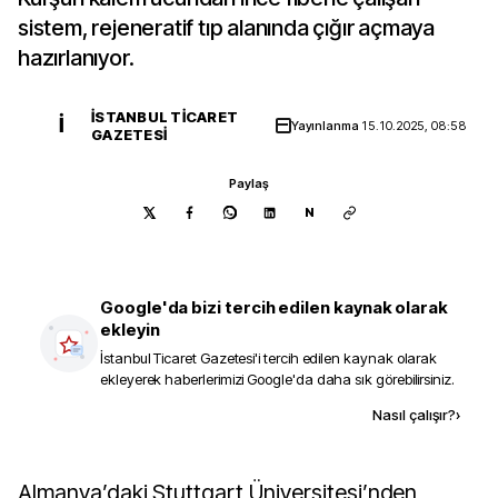
sistem, rejeneratif tıp alanında çığır açmaya
hazırlanıyor.
İSTANBUL TICARET
İ
Yayınlanma
15.10.2025, 08:58
GAZETESI
Paylaş
N
Google'da bizi tercih edilen kaynak olarak
ekleyin
İstanbul Ticaret Gazetesi
'i tercih edilen kaynak olarak
ekleyerek haberlerimizi Google'da daha sık görebilirsiniz.
Kaynak ekle
Nasıl çalışır?
›
Almanya’daki Stuttgart Üniversitesi’nden