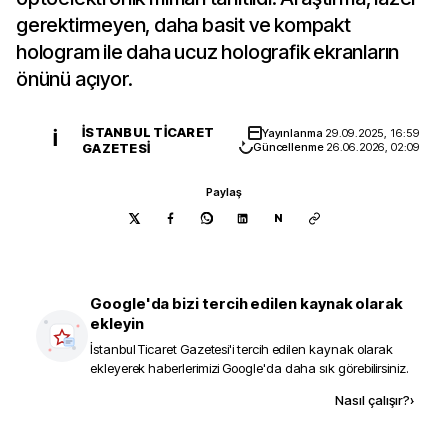
gerektirmeyen, daha basit ve kompakt
hologram ile daha ucuz holografik ekranların
önünü açıyor.
İSTANBUL TICARET
Yayınlanma
29.09.2025, 16:59
İ
GAZETESI
Güncellenme
26.06.2026, 02:09
Paylaş
N
Google'da bizi tercih edilen kaynak olarak
ekleyin
İstanbul Ticaret Gazetesi
'i tercih edilen kaynak olarak
ekleyerek haberlerimizi Google'da daha sık görebilirsiniz.
Kaynak ekle
Nasıl çalışır?
›