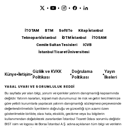
•
•
•
•
İTOTAM
BTM
SoftITo
Kitap İstanbul
Teknopark İstanbul
İDTM İstanbul
İTOSAM
Cemile Sultan Tesisleri
ICVB
İstanbul Ticaret Üniversitesi
Gizlilik ve KVKK
Doğrulama
Yayın
Künye
•
İletişim
•
•
•
Politikası
Politikası
İlkeleri
YASAL UYARI VE SORUMLULUK REDDİ
Bu sayfada yer alan bilgi, yorum ve içerikler yatırım danışmanlığı kapsamında
değildir. Yatırım kararları, kişisel mali durumunuz ile risk ve getiri tercihlerinize
göre yetkili kurumlarla yapılacak yatırım danışmanlığı sözleşmesi çerçevesinde
değerlendirilmelidir. İçeriklerin doğruluğu ve güncelliği için azami özen
gösterilmekle birlikte, olası hata, eksiklik, gecikme veya bu bilgilerin
kullanımından doğabilecek zararlardan İstanbul Ticaret Odası sorumlu değildir.
BIST isim ve logosu ile Borsa İstanbul A.Ş. adına açıklanan tüm bilgi ve verilerin