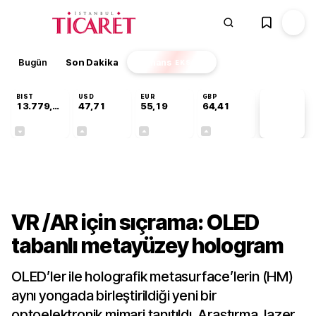
Bugün
Son Dakika
Finans
EKSTRA
BIST
USD
EUR
GBP
13.779,39
47,71
55,19
64,41
PİYASA
VERİLERİ
-0,14%
+0,18%
+0,32%
+0,38%
Teknoloji
VR /AR için sıçrama: OLED
tabanlı metayüzey hologram
OLED’ler ile holografik metasurface’lerin (HM)
aynı yongada birleştirildiği yeni bir
optoelektronik mimari tanıtıldı. Araştırma, lazer