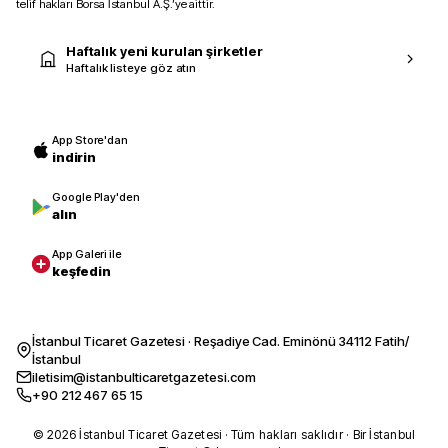
telif hakları Borsa İstanbul A.Ş.’ye aittir.
Haftalık yeni kurulan şirketler
Haftalık listeye göz atın
App Store'dan
indirin
Google Play'den
alın
App Galeri ile
keşfedin
İstanbul Ticaret Gazetesi · Reşadiye Cad. Eminönü 34112 Fatih/
İstanbul
iletisim@istanbulticaretgazetesi.com
+90 212 467 65 15
© 2026 İstanbul Ticaret Gazetesi · Tüm hakları saklıdır · Bir İstanbul