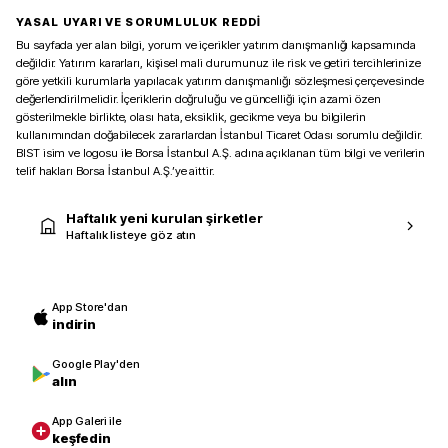
YASAL UYARI VE SORUMLULUK REDDİ
Bu sayfada yer alan bilgi, yorum ve içerikler yatırım danışmanlığı kapsamında
değildir. Yatırım kararları, kişisel mali durumunuz ile risk ve getiri tercihlerinize
göre yetkili kurumlarla yapılacak yatırım danışmanlığı sözleşmesi çerçevesinde
değerlendirilmelidir. İçeriklerin doğruluğu ve güncelliği için azami özen
gösterilmekle birlikte, olası hata, eksiklik, gecikme veya bu bilgilerin
kullanımından doğabilecek zararlardan İstanbul Ticaret Odası sorumlu değildir.
BIST isim ve logosu ile Borsa İstanbul A.Ş. adına açıklanan tüm bilgi ve verilerin
telif hakları Borsa İstanbul A.Ş.’ye aittir.
Haftalık yeni kurulan şirketler
Haftalık listeye göz atın
App Store'dan
indirin
Google Play'den
alın
App Galeri ile
keşfedin