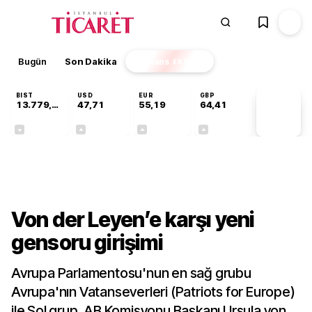
Bugün
Son Dakika
Finans
EKSTRA
BIST
USD
EUR
GBP
13.779,39
47,71
55,19
64,41
PİYASA
VERİLERİ
-0,14%
+0,18%
+0,32%
+0,38%
Dünya
Von der Leyen’e karşı yeni
gensoru girişimi
Avrupa Parlamentosu'nun en sağ grubu
Avrupa'nın Vatanseverleri (Patriots for Europe)
ile Sol grup, AB Komisyonu Başkanı Ursula von