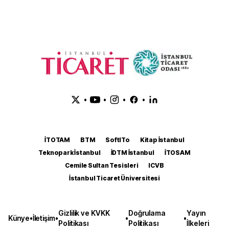
•
•
•
•
İTOTAM
BTM
SoftITo
Kitap İstanbul
Teknopark İstanbul
İDTM İstanbul
İTOSAM
Cemile Sultan Tesisleri
ICVB
İstanbul Ticaret Üniversitesi
Gizlilik ve KVKK
Doğrulama
Yayın
Künye
•
İletişim
•
•
•
Politikası
Politikası
İlkeleri