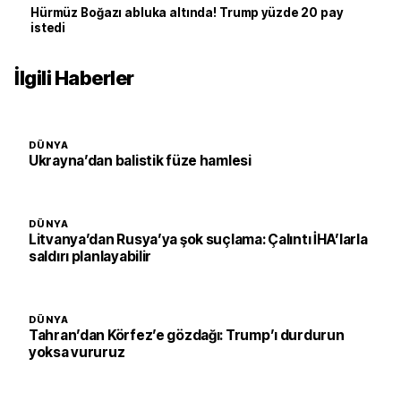
Hürmüz Boğazı abluka altında! Trump yüzde 20 pay
istedi
İlgili Haberler
DÜNYA
Ukrayna’dan balistik füze hamlesi
DÜNYA
Litvanya’dan Rusya’ya şok suçlama: Çalıntı İHA’larla
saldırı planlayabilir
DÜNYA
Tahran’dan Körfez’e gözdağı: Trump’ı durdurun
yoksa vururuz