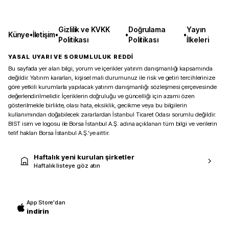
Gizlilik ve KVKK
Doğrulama
Yayın
Künye
•
İletişim
•
•
•
Politikası
Politikası
İlkeleri
YASAL UYARI VE SORUMLULUK REDDİ
Bu sayfada yer alan bilgi, yorum ve içerikler yatırım danışmanlığı kapsamında
değildir. Yatırım kararları, kişisel mali durumunuz ile risk ve getiri tercihlerinize
göre yetkili kurumlarla yapılacak yatırım danışmanlığı sözleşmesi çerçevesinde
değerlendirilmelidir. İçeriklerin doğruluğu ve güncelliği için azami özen
gösterilmekle birlikte, olası hata, eksiklik, gecikme veya bu bilgilerin
kullanımından doğabilecek zararlardan İstanbul Ticaret Odası sorumlu değildir.
BIST isim ve logosu ile Borsa İstanbul A.Ş. adına açıklanan tüm bilgi ve verilerin
telif hakları Borsa İstanbul A.Ş.’ye aittir.
Haftalık yeni kurulan şirketler
Haftalık listeye göz atın
App Store'dan
indirin