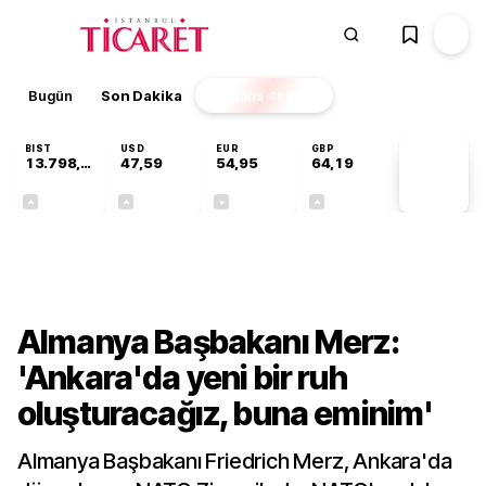
Bugün
Son Dakika
Finans
EKSTRA
BIST
USD
EUR
GBP
13.798,82
47,59
54,95
64,19
PİYASA
VERİLERİ
+0,70%
+0,06%
-0,11%
+0,14%
Dünya
Almanya Başbakanı Merz:
'Ankara'da yeni bir ruh
oluşturacağız, buna eminim'
Almanya Başbakanı Friedrich Merz, Ankara'da