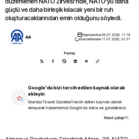
düzenlenen NATO Zirvesi'nde, NATO'yu daha
güçlü ve daha birleşik kılacak yeni bir ruh
oluşturacaklarından emin olduğunu söyledi.
Yayınlanma
08.07.2026, 11:19
AA
Güncellenme
11.07.2026, 01:37
Paylaş
N
Google'da bizi tercih edilen kaynak olarak
ekleyin
İstanbul Ticaret Gazetesi
'i tercih edilen kaynak olarak
ekleyerek haberlerimizi Google'da daha sık görebilirsiniz.
Kaynak ekle
Nasıl çalışır?
›