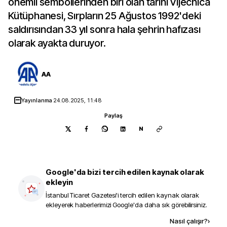
önemli sembollerinden biri olan tarihi Vijecnica
Kütüphanesi, Sırpların 25 Ağustos 1992'deki
saldırısından 33 yıl sonra hala şehrin hafızası
olarak ayakta duruyor.
AA
Yayınlanma
24.08.2025, 11:48
Paylaş
N
Google'da bizi tercih edilen kaynak olarak
ekleyin
İstanbul Ticaret Gazetesi
'i tercih edilen kaynak olarak
ekleyerek haberlerimizi Google'da daha sık görebilirsiniz.
Kaynak ekle
Nasıl çalışır?
›