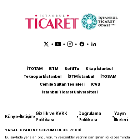
•
•
•
•
İTOTAM
BTM
SoftITo
Kitap İstanbul
Teknopark İstanbul
İDTM İstanbul
İTOSAM
Cemile Sultan Tesisleri
ICVB
İstanbul Ticaret Üniversitesi
Gizlilik ve KVKK
Doğrulama
Yayın
Künye
•
İletişim
•
•
•
Politikası
Politikası
İlkeleri
YASAL UYARI VE SORUMLULUK REDDİ
Bu sayfada yer alan bilgi, yorum ve içerikler yatırım danışmanlığı kapsamında