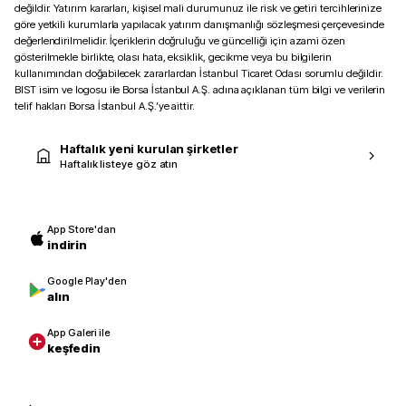
değildir. Yatırım kararları, kişisel mali durumunuz ile risk ve getiri tercihlerinize
göre yetkili kurumlarla yapılacak yatırım danışmanlığı sözleşmesi çerçevesinde
değerlendirilmelidir. İçeriklerin doğruluğu ve güncelliği için azami özen
gösterilmekle birlikte, olası hata, eksiklik, gecikme veya bu bilgilerin
kullanımından doğabilecek zararlardan İstanbul Ticaret Odası sorumlu değildir.
BIST isim ve logosu ile Borsa İstanbul A.Ş. adına açıklanan tüm bilgi ve verilerin
telif hakları Borsa İstanbul A.Ş.’ye aittir.
Haftalık yeni kurulan şirketler
Haftalık listeye göz atın
App Store'dan
indirin
Google Play'den
alın
App Galeri ile
keşfedin