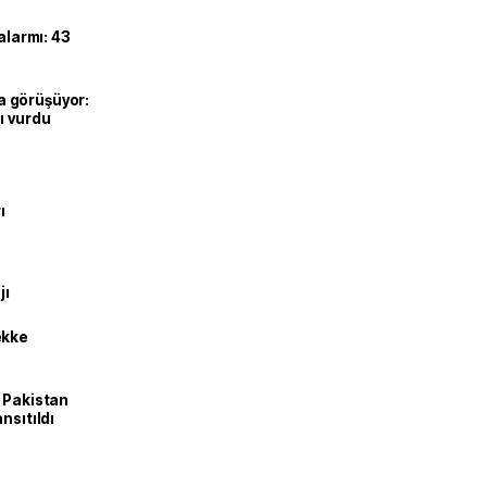
alarmı: 43
’la görüşüyor:
ı vurdu
ı
jı
ekke
e Pakistan
nsıtıldı