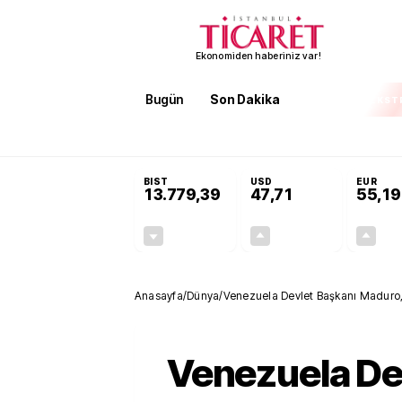
Ekonomiden haberiniz var!
Bugün
Son Dakika
Finans
EKST
SON DAKİKA
KOSGEB’den temiz enerji ve iklim tek
BIST
USD
EUR
13.779,39
47,71
55,19
-0,14%
+0,18%
-19,42
0,09
Anasayfa
/
Dünya
/
Venezuela Devlet Başkanı Maduro
Venezuela De