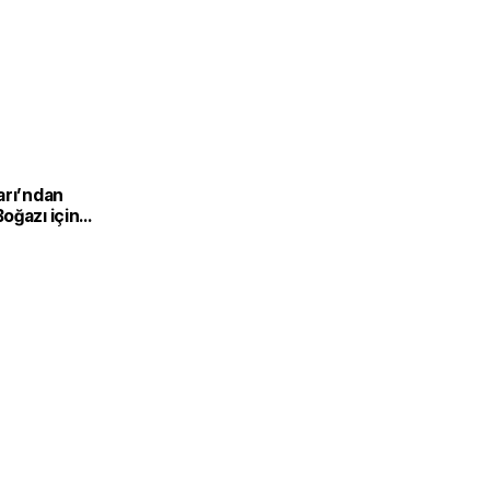
arı’ndan
oğazı için
ılma mesajı