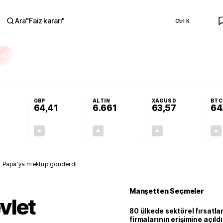
Ara
"
Faiz kararı
"
Ctrl K
RA
nolojilerine yeni destek programı
Terörsüz Türkiye Yasası teklifi Adalet K
GBP
ALTIN
XAGUSD
BTC
64,41
6.661
63,57
64
+0,32%
+0,38%
+2,59%
+3,37%
0,18
0,24
167,96
2,07
, Papa'ya mektup gönderdi
Manşetten Seçmeler
vlet
80 ülkede sektörel fırsatla
firmalarının erişimine açıldı