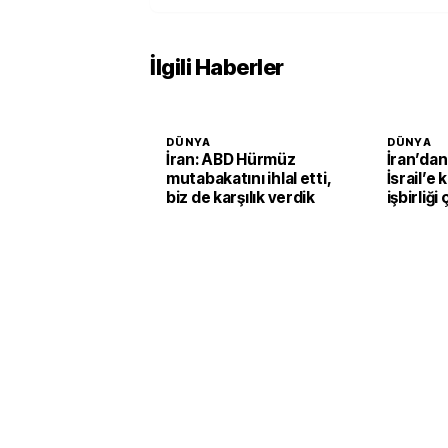
İlgili Haberler
DÜNYA
DÜNYA
İran: ABD Hürmüz
İran’da
mutabakatını ihlal etti,
İsrail’e 
biz de karşılık verdik
işbirliği 