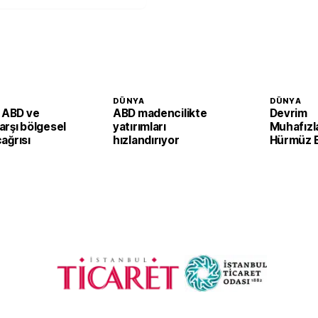
DÜNYA
DÜNYA
n ABD ve
ABD madencilikte
Devrim
karşı bölgesel
yatırımları
Muhafızl
çağrısı
hızlandırıyor
Hürmüz B
şartlı aç