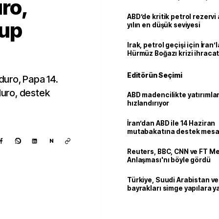
ro,
ABD’de kritik petrol rezervi 
tup
yılın en düşük seviyesi
Irak, petrol geçişi için İran
Hürmüz Boğazı krizi ihracat
Editörün Seçimi
uro, Papa 14.
uro, destek
ABD madencilikte yatırımlar
hızlandırıyor
İran’dan ABD ile 14 Haziran
mutabakatına destek mesa
N
Reuters, BBC, CNN ve FT M
Anlaşması'nı böyle gördü
Türkiye, Suudi Arabistan v
bayrakları simge yapılara ya
Kaynak ekle