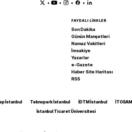
•
•
•
•
FAYDALI LINKLER
Son Dakika
Günün Manşetleri
Namaz Vakitleri
İmsakiye
Yazarlar
e-Gazete
Haber Site Haritası
RSS
ap İstanbul
Teknopark İstanbul
İDTM İstanbul
İTOSA
İstanbul Ticaret Üniversitesi