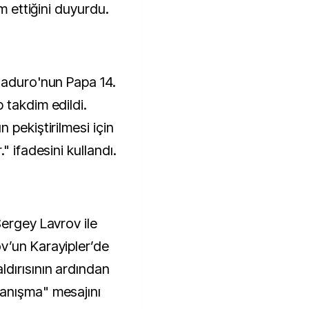
im ettiğini duyurdu.
Maduro'nun Papa 14.
 takdim edildi.
 pekiştirilmesi için
" ifadesini kullandı.
Sergey Lavrov ile
v’un Karayipler’de
dırısının ardından
anışma" mesajını