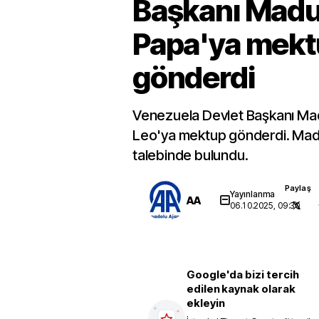
Başkanı Madu
Papa'ya mek
gönderdi
Venezuela Devlet Başkanı Mad
Leo'ya mektup gönderdi. Mad
talebinde bulundu.
Paylaş
Yayınlanma
AA
06.10.2025, 09:30
Google'da bizi tercih
edilen kaynak olarak
ekleyin