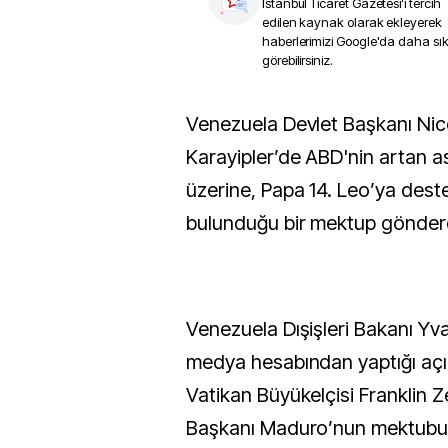
İstanbul Ticaret Gazetesi
'i tercih
edilen kaynak olarak ekleyerek
haberlerimizi Google'da daha sı
görebilirsiniz.
Venezuela Devlet Başkanı Nicolas Maduro’nun,
Karayipler’de ABD'nin artan ask
üzerine, Papa 14. Leo’ya dest
bulunduğu bir mektup gönderdiğ
Venezuela Dışişleri Bakanı Yva
medya hesabından yaptığı açı
Vatikan Büyükelçisi Franklin Ze
Başkanı Maduro’nun mektubun