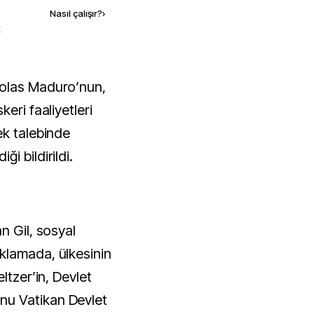
Nasıl çalışır?
›
k
eri faaliyetleri
ek talebinde
i bildirildi.
n Gil, sosyal
klamada, ülkesinin
ltzer’in, Devlet
u Vatikan Devlet