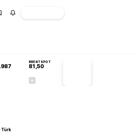
ÜYE
CANLI BORSA
Girişi
omisyonu’nda kabul edildi
KOSGEB’den temiz enerji ve iklim teknolojilerine
BRENTSPOT
.987
81,50
PİYASA
VERİLERİ
-0,02%
-1,55%
+0,00
-1,28
r Türk