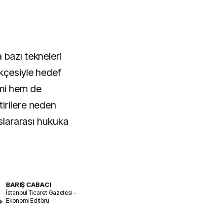
 bazı tekneleri
kçesiyle hedef
mi hem de
irilere neden
uslararası hukuka
BARIŞ CABACI
İstanbul Ticaret Gazetesi –
Ekonomi Editörü