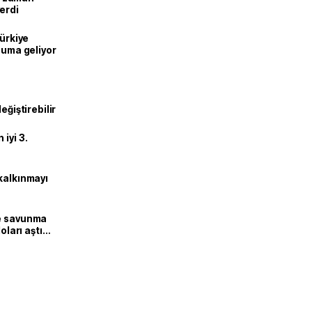
erdi
Türkiye
onuma geliyor
eğiştirebilir
iyi 3.
kalkınmayı
ne savunma
oları aştı