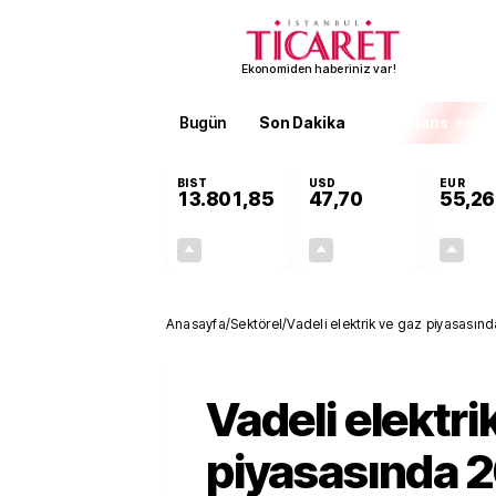
Ekonomiden haberiniz var!
Bugün
Son Dakika
Finans
EKST
BIST
USD
EUR
13.801,85
47,70
55,26
+0,02%
+0,16%
3,04
0,08
Anasayfa
/
Sektörel
/
Vadeli elektrik ve gaz piyasasında
Vadeli elektri
piyasasında 20