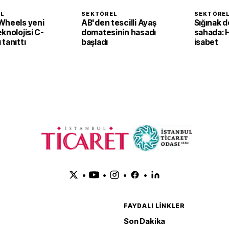
EL
SEKTÖREL
SEKTÖRE
Wheels yeni
AB'den tescilli Ayaş
Sığınak d
knolojisi C-
domatesinin hasadı
sahada: 
tanıttı
başladı
isabet
•
•
•
•
FAYDALI LINKLER
Son Dakika