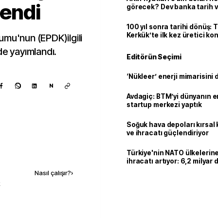
lendi
görecek? Dev banka tarih v
100 yıl sonra tarihi dönüş: 
Kerkük’te ilk kez üretici k
umu'nun (EPDK)ilgili
de yayımlandı.
Editörün Seçimi
‘Nükleer’ enerji mimarisini d
N
Avdagiç: BTM’yi dünyanın en 
startup merkezi yaptık
Soğuk hava depoları kırsal 
ve ihracatı güçlendiriyor
Kaynak ekle
Türkiye'nin NATO ülkeleri
ihracatı artıyor: 6,2 milyar d
milyar doları aştı
Nasıl çalışır?
›
k