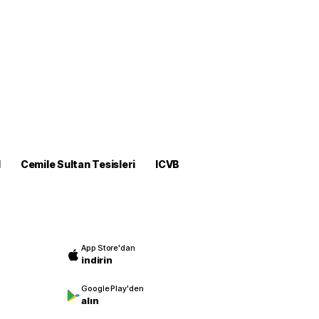
M
Cemile Sultan Tesisleri
ICVB
App Store'dan
indirin
Google Play'den
alın