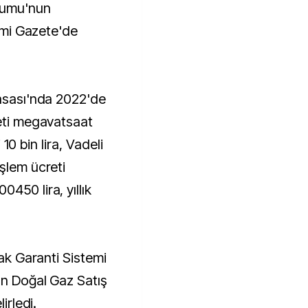
esmi Gazete'de
yasası'nda 2022'de
reti megavatsaat
i 10 bin lira, Vadeli
şlem ücreti
450 lira, yıllık
nak Garanti Sistemi
an Doğal Gaz Satış
irledi.