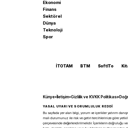
Ekonomi
Finans
Sektörel
Dünya
Teknoloji
Spor
İTOTAM
BTM
SoftITo
Kit
Künye
•
İletişim
•
Gizlilik ve KVKK Politikası
•
Doğr
YASAL UYARI VE SORUMLULUK REDDİ
Bu sayfada yer alan bilgi, yorum ve içerikler yatırım danışm
mali durumunuz ile risk ve getiri tercihlerinize göre yetk
çerçevesinde değerlendirilmelidir. İçeriklerin doğruluğu ve