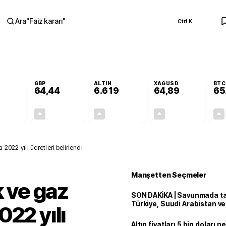
Ara
"
Faiz kararı
"
Ctrl K
RA
GBP
ALTIN
XAGUSD
BTC
64,44
6.619
64,89
65
+0,45%
+0,42%
+1,95%
+5,51%
0,25
0,27
126,83
3,39
 2022 yılı ücretleri belirlendi
Manşetten Seçmeler
k ve gaz
SON DAKİKA | Savunmada tari
Türkiye, Suudi Arabistan v
22 yılı
'Mekke Anlaşması'nı imzala
Altın fiyatları 5 bin doları 