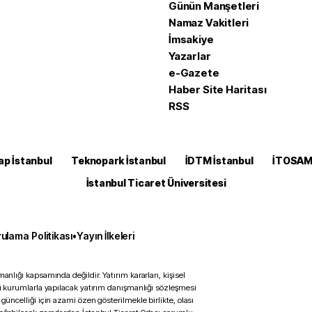
Günün Manşetleri
Namaz Vakitleri
İmsakiye
Yazarlar
e-Gazete
Haber Site Haritası
RSS
ap İstanbul
Teknopark İstanbul
İDTM İstanbul
İTOSA
İstanbul Ticaret Üniversitesi
ulama Politikası
•
Yayın İlkeleri
anlığı kapsamında değildir. Yatırım kararları, kişisel
ili kurumlarla yapılacak yatırım danışmanlığı sözleşmesi
 güncelliği için azami özen gösterilmekle birlikte, olası