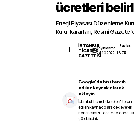
ücretleri belir
Enerji Piyasası Düzenleme Kur
Kurul kararları, Resmi Gazete'
İSTANBUL
Paylaş
Yayınlanma
İ
TICARET
24.10.2022, 16:28
GAZETESI
Google'da bizi tercih
edilen kaynak olarak
ekleyin
İstanbul Ticaret Gazetesi
'i tercih
edilen kaynak olarak ekleyerek
haberlerimizi Google'da daha sı
görebilirsiniz.