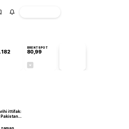
ÜYE
CANLI BORSA
Girişi
BRENTSPOT
.182
80,99
PİYASA
VERİLERİ
+1,01%
-2,16%
+0,00
-1,79
hi ittifak:
e Pakistan
dı
ne zaman