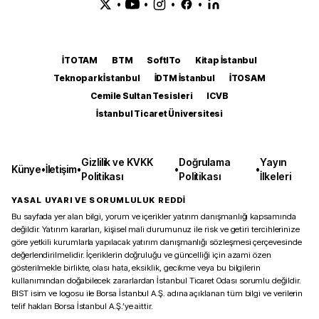
•
•
•
•
İTOTAM
BTM
SoftITo
Kitap İstanbul
Teknopark İstanbul
İDTM İstanbul
İTOSAM
Cemile Sultan Tesisleri
ICVB
İstanbul Ticaret Üniversitesi
Gizlilik ve KVKK
Doğrulama
Yayın
Künye
•
İletişim
•
•
•
Politikası
Politikası
İlkeleri
YASAL UYARI VE SORUMLULUK REDDİ
Bu sayfada yer alan bilgi, yorum ve içerikler yatırım danışmanlığı kapsamında
değildir. Yatırım kararları, kişisel mali durumunuz ile risk ve getiri tercihlerinize
göre yetkili kurumlarla yapılacak yatırım danışmanlığı sözleşmesi çerçevesinde
değerlendirilmelidir. İçeriklerin doğruluğu ve güncelliği için azami özen
gösterilmekle birlikte, olası hata, eksiklik, gecikme veya bu bilgilerin
kullanımından doğabilecek zararlardan İstanbul Ticaret Odası sorumlu değildir.
BIST isim ve logosu ile Borsa İstanbul A.Ş. adına açıklanan tüm bilgi ve verilerin
telif hakları Borsa İstanbul A.Ş.’ye aittir.