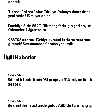
destek
Ticaret Bakanı Bolat: Türkiye-Polonya ticaretinde
yeni hedef 15 milyar dolar
Emekliye 3 bin 552 TL'lik maaş farkı için geri sayım:
Ödemeler 7 Ağustos’ta
CAATSA sonrası Türkiye küresel fonların radarına
girecek! Savunmadan finansa yeni eşik
İlgili Haberler
EKONOMI
Sıfır atık hedefi için 161 projeye 914 milyon liralık
destek
EKONOMI
Beklentilerin üstünde geldi: ABD’de tarım dışı iş