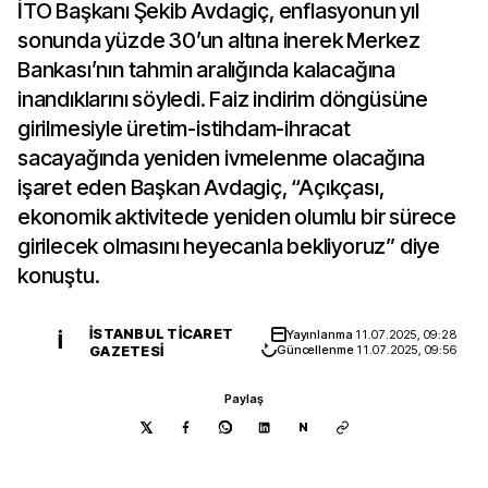
İTO Başkanı Şekib Avdagiç, enflasyonun yıl
sonunda yüzde 30’un altına inerek Merkez
Bankası’nın tahmin aralığında kalacağına
inandıklarını söyledi. Faiz indirim döngüsüne
girilmesiyle üretim-istihdam-ihracat
sacayağında yeniden ivmelenme olacağına
işaret eden Başkan Avdagiç, “Açıkçası,
ekonomik aktivitede yeniden olumlu bir sürece
girilecek olmasını heyecanla bekliyoruz” diye
konuştu.
İSTANBUL TICARET
Yayınlanma
11.07.2025, 09:28
İ
GAZETESI
Güncellenme
11.07.2025, 09:56
Paylaş
N