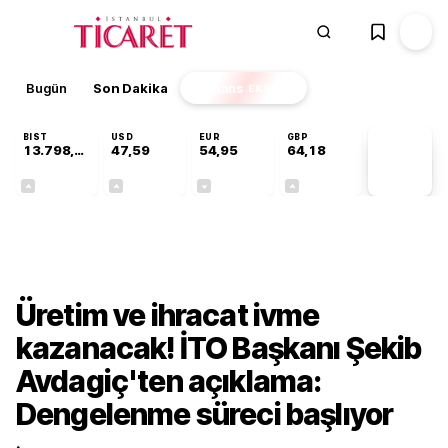
Bugün
Son Dakika
Finans
EKSTRA
BIST
USD
EUR
GBP
13.798,82
47,59
54,95
64,18
PİYASA
VERİLERİ
+0,70%
+0,05%
-0,10%
+0,13%
Ekonomi
Üretim ve ihracat ivme
kazanacak! İTO Başkanı Şekib
Avdagiç'ten açıklama:
Dengelenme süreci başlıyor