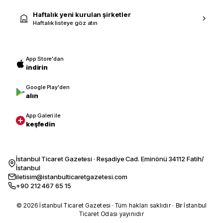
Haftalık yeni kurulan şirketler
Haftalık listeye göz atın
App Store'dan
indirin
Google Play'den
alın
App Galeri ile
keşfedin
İstanbul Ticaret Gazetesi · Reşadiye Cad. Eminönü 34112 Fatih/
İstanbul
iletisim@istanbulticaretgazetesi.com
+90 212 467 65 15
© 2026 İstanbul Ticaret Gazetesi · Tüm hakları saklıdır · Bir İstanbul
Ticaret Odası yayınıdır