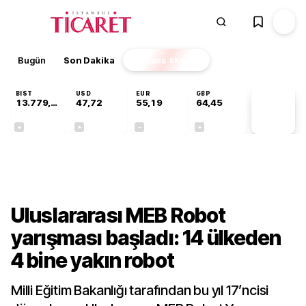
Bugün
Son Dakika
Finans
EKSTRA
BIST
USD
EUR
GBP
13.779,39
47,72
55,19
64,45
PİYASA
VERİLERİ
-0,14%
+0,02%
+0,00%
+0,05%
Teknoloji
Uluslararası MEB Robot
yarışması başladı: 14 ülkeden
4 bine yakın robot
Milli Eğitim Bakanlığı tarafından bu yıl 17’ncisi