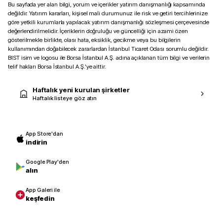
Bu sayfada yer alan bilgi, yorum ve içerikler yatırım danışmanlığı kapsamında
değildir. Yatırım kararları, kişisel mali durumunuz ile risk ve getiri tercihlerinize
göre yetkili kurumlarla yapılacak yatırım danışmanlığı sözleşmesi çerçevesinde
değerlendirilmelidir. İçeriklerin doğruluğu ve güncelliği için azami özen
gösterilmekle birlikte, olası hata, eksiklik, gecikme veya bu bilgilerin
kullanımından doğabilecek zararlardan İstanbul Ticaret Odası sorumlu değildir.
BIST isim ve logosu ile Borsa İstanbul A.Ş. adına açıklanan tüm bilgi ve verilerin
telif hakları Borsa İstanbul A.Ş.’ye aittir.
Haftalık yeni kurulan şirketler
Haftalık listeye göz atın
App Store'dan
indirin
Google Play'den
alın
App Galeri ile
keşfedin