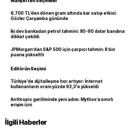
Manşetten Seçmeler
6.700 TL’den dönen gram altında kar satışı etkisi:
Gözler Çarşamba gününde
İki dev bankadan petrol tahmini: 80-90 dolar bandına
dikkat çekildi
JPMorgan’dan S&P 500 için çarpıcı tahmin: 8 bin
puana yükseltti
Editörün Seçimi
Türkiye'de dijitalleşme hızı artıyor: İnternet
kullananların oranı yüzde 92,3'e yükseldi
Anthropic geriliminde yeni adım: Mythos’a sınırlı
erişim izni
İlgili Haberler