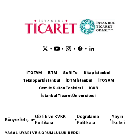
•
•
•
•
İTOTAM
BTM
SoftITo
Kitap İstanbul
Teknopark İstanbul
İDTM İstanbul
İTOSAM
Cemile Sultan Tesisleri
ICVB
İstanbul Ticaret Üniversitesi
Gizlilik ve KVKK
Doğrulama
Yayın
Künye
•
İletişim
•
•
•
Politikası
Politikası
İlkeleri
YASAL UYARI VE SORUMLULUK REDDİ