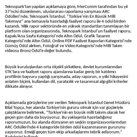
Teknopark'tan yapılan açıklamaya göre, MerComm tarafından bu yıl
37'ncisi düzenlenen, uluslararası raporlama yarışması ARC
Ödülleri’nde, Teknopark İstanbul, “Türkiye’nin En Büyük Milli
Takımıyız” ana temasıyla hazırladığı faaliyet raporu ile 4 ödül birden
kazandı. Yıllık rapor sektöründe en yüksek standartları tanımlayan bir
platform olan organizasyonda, Teknopark İstanbul’un faaliyet raporu,
Kapak/Ana Sayfa Kategorisi’nde Altın Ödül, Grafik Tasarım
Kategorisi’nde Altın Ödül, Online PDF Faaliyet Raporları Kategorisi’nde
Gümüş Ödül alırken, Fotoğraf ve Video Kategorisi’nde Milli Takım
videosu Bronz Ödül’e değer bulundu.
Büyük kuruluşlardan orta ölçekli şirketlere, devlet kurumlarından
STK’lara ve faaliyet raporu ajanslarına kadar geniş bir katılımcı
profilinin başvuru yaptığı yarışmada, aday raporun, o yılki hikayesini
anlatım biçimi, kullanılan dil, yaratıcılık ve tasarımsal algı gibi kriterler
dikkate alınıyor.
Açıklamada görüşlerine yer verilen Teknopark İstanbul Genel Müdürü
Bilal Topçu, her alanda Türkiye'nin gururu olmak için var güçleriyle
çalıştıklarını belirterek, "Türkiye'nin en büyük milli takımı olarak her
geçen gün daha da büyüyoruz. Bu yaklaşımla hazırladığımız
raporumuzun, bu alanda dünyanın en seçkin organizasyonlarından
ARC Ödülleri'nde 4 kategoride birden ödül kazanmasının gururunu
yaşıyoruz. Emeği geçen tüm ekip arkadaşlarımı tebrik ediyorum.”