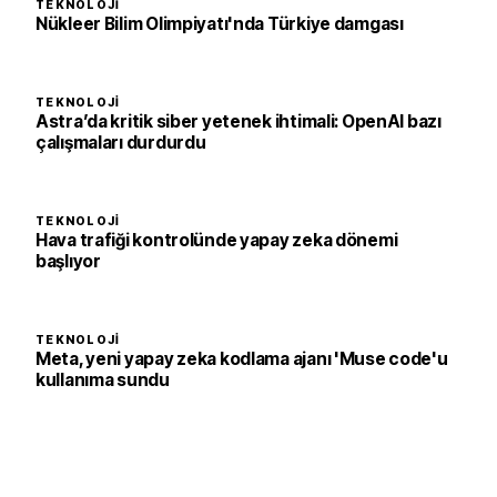
TEKNOLOJI
Nükleer Bilim Olimpiyatı'nda Türkiye damgası
TEKNOLOJI
Astra’da kritik siber yetenek ihtimali: OpenAI bazı
çalışmaları durdurdu
TEKNOLOJI
Hava trafiği kontrolünde yapay zeka dönemi
başlıyor
TEKNOLOJI
Meta, yeni yapay zeka kodlama ajanı 'Muse code'u
kullanıma sundu