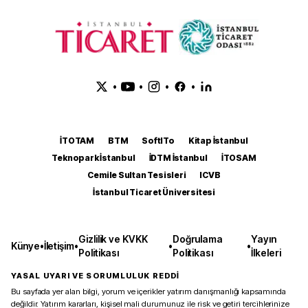
•
•
•
•
İTOTAM
BTM
SoftITo
Kitap İstanbul
Teknopark İstanbul
İDTM İstanbul
İTOSAM
Cemile Sultan Tesisleri
ICVB
İstanbul Ticaret Üniversitesi
Gizlilik ve KVKK
Doğrulama
Yayın
Künye
•
İletişim
•
•
•
Politikası
Politikası
İlkeleri
YASAL UYARI VE SORUMLULUK REDDİ
Bu sayfada yer alan bilgi, yorum ve içerikler yatırım danışmanlığı kapsamında
değildir. Yatırım kararları, kişisel mali durumunuz ile risk ve getiri tercihlerinize