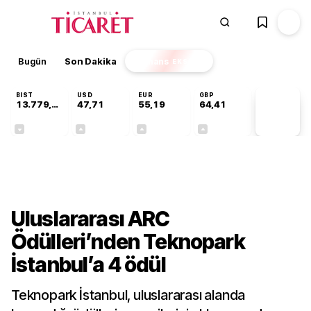
Bugün
Son Dakika
Finans
EKSTRA
BIST
USD
EUR
GBP
13.779,39
47,71
55,19
64,41
PİYASA
VERİLERİ
-0,14%
+0,18%
+0,32%
+0,38%
Teknoloji
Uluslararası ARC
Ödülleri’nden Teknopark
İstanbul’a 4 ödül
Teknopark İstanbul, uluslararası alanda