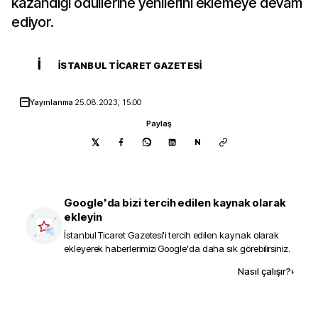
kazandığı ödüllerine yenilerini eklemeye devam
ediyor.
İ
İSTANBUL TICARET GAZETESI
Yayınlanma
25.08.2023, 15:00
Paylaş
N
Google'da bizi tercih edilen kaynak olarak
ekleyin
İstanbul Ticaret Gazetesi
'i tercih edilen kaynak olarak
ekleyerek haberlerimizi Google'da daha sık görebilirsiniz.
Kaynak ekle
Nasıl çalışır?
›