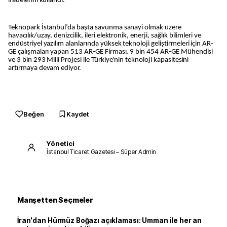
ifadelerini kullandı.
Teknopark İstanbul’da başta savunma sanayi olmak üzere
havacılık/uzay, denizcilik, ileri elektronik, enerji, sağlık bilimleri ve
endüstriyel yazılım alanlarında yüksek teknoloji geliştirmeleri için AR-
GE çalışmaları yapan 513 AR-GE Firması, 9 bin 454 AR-GE Mühendisi
ve 3 bin 293 Milli Projesi ile Türkiye'nin teknoloji kapasitesini
artırmaya devam ediyor.
Beğen
Kaydet
Yönetici
İstanbul Ticaret Gazetesi – Süper Admin
Manşetten Seçmeler
İran'dan Hürmüz Boğazı açıklaması: Umman ile her an