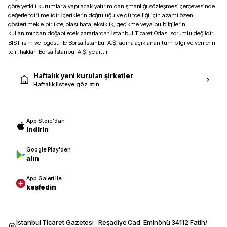
göre yetkili kurumlarla yapılacak yatırım danışmanlığı sözleşmesi çerçevesinde
değerlendirilmelidir. İçeriklerin doğruluğu ve güncelliği için azami özen
gösterilmekle birlikte, olası hata, eksiklik, gecikme veya bu bilgilerin
kullanımından doğabilecek zararlardan İstanbul Ticaret Odası sorumlu değildir.
BIST isim ve logosu ile Borsa İstanbul A.Ş. adına açıklanan tüm bilgi ve verilerin
telif hakları Borsa İstanbul A.Ş.’ye aittir.
Haftalık yeni kurulan şirketler
Haftalık listeye göz atın
App Store'dan
indirin
Google Play'den
alın
App Galeri ile
keşfedin
İstanbul Ticaret Gazetesi · Reşadiye Cad. Eminönü 34112 Fatih/