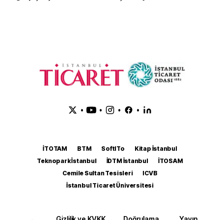
•
•
•
•
İTOTAM
BTM
SoftITo
Kitap İstanbul
Teknopark İstanbul
İDTM İstanbul
İTOSAM
Cemile Sultan Tesisleri
ICVB
İstanbul Ticaret Üniversitesi
Gizlilik ve KVKK
Doğrulama
Yayın