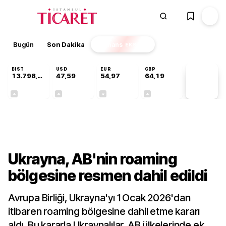
Bugün
Son Dakika
Finans
EKSTRA
BIST
USD
EUR
GBP
13.798,82
47,59
54,97
64,19
PİYASA
VERİLERİ
+0,70%
+0,05%
-0,08%
+0,15%
Dünya
Ukrayna, AB'nin roaming
bölgesine resmen dahil edildi
Avrupa Birliği, Ukrayna'yı 1 Ocak 2026'dan
itibaren roaming bölgesine dahil etme kararı
aldı. Bu kararla Ukraynalılar, AB ülkelerinde ek