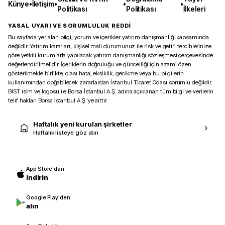
Künye
•
İletişim
•
•
•
Politikası
Politikası
İlkeleri
YASAL UYARI VE SORUMLULUK REDDİ
Bu sayfada yer alan bilgi, yorum ve içerikler yatırım danışmanlığı kapsamında
değildir. Yatırım kararları, kişisel mali durumunuz ile risk ve getiri tercihlerinize
göre yetkili kurumlarla yapılacak yatırım danışmanlığı sözleşmesi çerçevesinde
değerlendirilmelidir. İçeriklerin doğruluğu ve güncelliği için azami özen
gösterilmekle birlikte, olası hata, eksiklik, gecikme veya bu bilgilerin
kullanımından doğabilecek zararlardan İstanbul Ticaret Odası sorumlu değildir.
BIST isim ve logosu ile Borsa İstanbul A.Ş. adına açıklanan tüm bilgi ve verilerin
telif hakları Borsa İstanbul A.Ş.’ye aittir.
Haftalık yeni kurulan şirketler
Haftalık listeye göz atın
App Store'dan
indirin
Google Play'den
alın