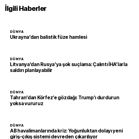
İlgili Haberler
DÜNYA
Ukrayna’dan balistik füze hamlesi
DÜNYA
Litvanya’dan Rusya’ya şok suçlama: Çalıntı İHA’larla
saldırı planlayabilir
DÜNYA
Tahran’dan Körfez’e gözdağı: Trump’ı durdurun
yoksa vururuz
DÜNYA
AB havalimanlarında kriz: Yoğunluktan dolayı yeni
giriş-çıkış sistemi devreden çıkarılıyor