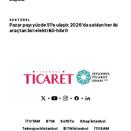
SEKTÖREL
Pazar payı yüzde 51’e ulaştı: 2026’da satılan her iki
araçtan biri elektrikli-hibrit
•
•
•
•
İTOTAM
BTM
SoftITo
Kitap İstanbul
Teknopark İstanbul
İDTM İstanbul
İTOSAM