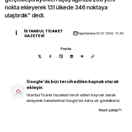
nokta ekleyerek 131 ülkede 346 noktaya
ulaştırdık" dedi.
İSTANBUL TICARET
İ
Yayınlanma
04.07.2024, 15:46
GAZETESI
Paylaş
N
Google'da bizi tercih edilen kaynak olarak
ekleyin
İstanbul Ticaret Gazetesi
'i tercih edilen kaynak olarak
ekleyerek haberlerimizi Google'da daha sık görebilirsiniz.
Kaynak ekle
Nasıl çalışır?
›