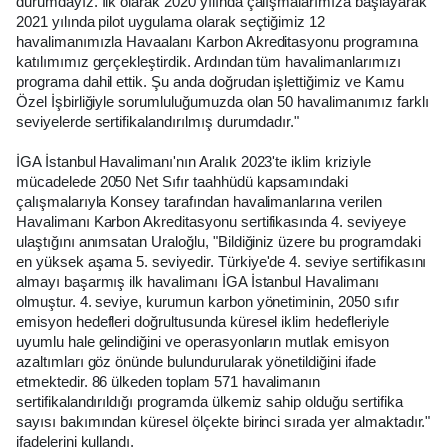
durumdayız. İlk olarak 2020 yılında çalışmalarımıza başlayarak
2021 yılında pilot uygulama olarak seçtiğimiz 12
havalimanımızla Havaalanı Karbon Akreditasyonu programına
katılımımız gerçekleştirdik. Ardından tüm havalimanlarımızı
programa dahil ettik. Şu anda doğrudan işlettiğimiz ve Kamu
Özel İşbirliğiyle sorumluluğumuzda olan 50 havalimanımız farklı
seviyelerde sertifikalandırılmış durumdadır."
İGA İstanbul Havalimanı'nın Aralık 2023'te iklim kriziyle
mücadelede 2050 Net Sıfır taahhüdü kapsamındaki
çalışmalarıyla Konsey tarafından havalimanlarına verilen
Havalimanı Karbon Akreditasyonu sertifikasında 4. seviyeye
ulaştığını anımsatan Uraloğlu, "Bildiğiniz üzere bu programdaki
en yüksek aşama 5. seviyedir. Türkiye'de 4. seviye sertifikasını
almayı başarmış ilk havalimanı İGA İstanbul Havalimanı
olmuştur. 4. seviye, kurumun karbon yönetiminin, 2050 sıfır
emisyon hedefleri doğrultusunda küresel iklim hedefleriyle
uyumlu hale gelindiğini ve operasyonların mutlak emisyon
azaltımları göz önünde bulundurularak yönetildiğini ifade
etmektedir. 86 ülkeden toplam 571 havalimanın
sertifikalandırıldığı programda ülkemiz sahip olduğu sertifika
sayısı bakımından küresel ölçekte birinci sırada yer almaktadır."
ifadelerini kullandı.