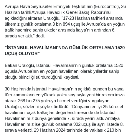
Avrupa Hava Seyrüsefer Emniyeti Teşkilatının (Eurocontrol), 26
Haziran tarihli Avrupa Havacılık Genel Bakış Raporu'nu
açıkladığını aktaran Uraloğlu, "17-23 Haziran tarihleri arasında
ülkemiz günlük ortalama 3 bin 894 uçuş ile Avrupa'da en yoğun
trafik hacmine sahip ülkeler arasında İtalya'nın ardından 6.
sırada yer aldı." dedi.
"İSTANBUL HAVALİMANI'NDA GÜNLÜK ORTALAMA 1520
UÇUŞ OLUYOR"
Bakan Uraloğlu, İstanbul Havalimanı'nın günlük ortalama 1520
uçuşla Avrupa'nın en yoğun havalimanı olarak yıllardır sahip
olduğu birinciliği sürdürdüğünü kaydetti.
30 Haziran'da İstanbul Havalimanı'nın açıldığı günden bu yana
tüm zamanların en yüksek yolcu sayısıyla yeni bir rekora imza
atarak 268 bin 275 yolcuya hizmet verdiğini vurgulayan
Uraloğlu, sözlerini şöyle sürdürdü: "Dünyanın en iyi 25 küresel
havalimanı uçak kalkışları değerlendirmesinde de İstanbul
Havalimanımız dünya genelinde 7. sırada yerini aldı. Antalya
Havalimanımız ise günlük ortalama 992 uçuş ile aynı listede 8.
sıraya yerleşti. 29 Haziran 2024 tarihinde de yaklaşık 210 bin