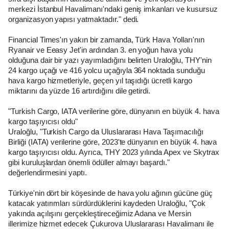
merkezi İstanbul Havalimanı'ndaki geniş imkanları ve kusursuz
organizasyon yapısı yatmaktadır." dedi.
Financial Times'ın yakın bir zamanda, Türk Hava Yolları'nın
Ryanair ve Eeasy Jet'in ardından 3. en yoğun hava yolu
olduğuna dair bir yazı yayımladığını belirten Uraloğlu, THY'nin
24 kargo uçağı ve 416 yolcu uçağıyla 364 noktada sunduğu
hava kargo hizmetleriyle, geçen yıl taşıdığı ücretli kargo
miktarını da yüzde 16 artırdığını dile getirdi.
"Turkish Cargo, IATA verilerine göre, dünyanın en büyük 4. hava
kargo taşıyıcısı oldu"
Uraloğlu, "Turkish Cargo da Uluslararası Hava Taşımacılığı
Birliği (IATA) verilerine göre, 2023'te dünyanın en büyük 4. hava
kargo taşıyıcısı oldu. Ayrıca, THY 2023 yılında Apex ve Skytrax
gibi kuruluşlardan önemli ödüller almayı başardı."
değerlendirmesini yaptı.
Türkiye'nin dört bir köşesinde de hava yolu ağının gücüne güç
katacak yatırımları sürdürdüklerini kaydeden Uraloğlu, "Çok
yakında açılışını gerçekleştireceğimiz Adana ve Mersin
illerimize hizmet edecek Çukurova Uluslararası Havalimanı ile