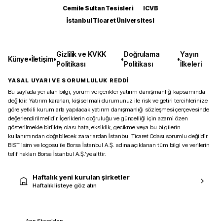
Cemile Sultan Tesisleri
ICVB
İstanbul Ticaret Üniversitesi
Gizlilik ve KVKK
Doğrulama
Yayın
Künye
•
İletişim
•
•
•
Politikası
Politikası
İlkeleri
YASAL UYARI VE SORUMLULUK REDDİ
Bu sayfada yer alan bilgi, yorum ve içerikler yatırım danışmanlığı kapsamında
değildir. Yatırım kararları, kişisel mali durumunuz ile risk ve getiri tercihlerinize
göre yetkili kurumlarla yapılacak yatırım danışmanlığı sözleşmesi çerçevesinde
değerlendirilmelidir. İçeriklerin doğruluğu ve güncelliği için azami özen
gösterilmekle birlikte, olası hata, eksiklik, gecikme veya bu bilgilerin
kullanımından doğabilecek zararlardan İstanbul Ticaret Odası sorumlu değildir.
BIST isim ve logosu ile Borsa İstanbul A.Ş. adına açıklanan tüm bilgi ve verilerin
telif hakları Borsa İstanbul A.Ş.’ye aittir.
Haftalık yeni kurulan şirketler
Haftalık listeye göz atın