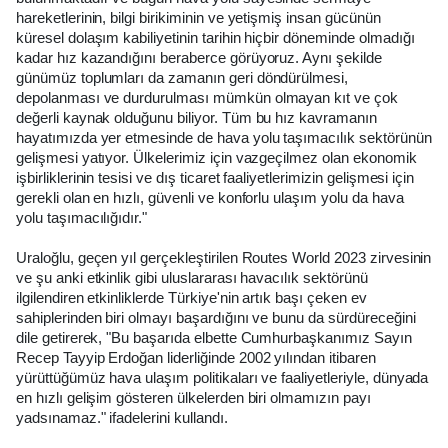
hareketlerinin, bilgi birikiminin ve yetişmiş insan gücünün
küresel dolaşım kabiliyetinin tarihin hiçbir döneminde olmadığı
kadar hız kazandığını beraberce görüyoruz. Aynı şekilde
günümüz toplumları da zamanın geri döndürülmesi,
depolanması ve durdurulması mümkün olmayan kıt ve çok
değerli kaynak olduğunu biliyor. Tüm bu hız kavramanın
hayatımızda yer etmesinde de hava yolu taşımacılık sektörünün
gelişmesi yatıyor. Ülkelerimiz için vazgeçilmez olan ekonomik
işbirliklerinin tesisi ve dış ticaret faaliyetlerimizin gelişmesi için
gerekli olan en hızlı, güvenli ve konforlu ulaşım yolu da hava
yolu taşımacılığıdır."
Uraloğlu, geçen yıl gerçekleştirilen Routes World 2023 zirvesinin
ve şu anki etkinlik gibi uluslararası havacılık sektörünü
ilgilendiren etkinliklerde Türkiye'nin artık başı çeken ev
sahiplerinden biri olmayı başardığını ve bunu da sürdüreceğini
dile getirerek, "Bu başarıda elbette Cumhurbaşkanımız Sayın
Recep Tayyip Erdoğan liderliğinde 2002 yılından itibaren
yürüttüğümüz hava ulaşım politikaları ve faaliyetleriyle, dünyada
en hızlı gelişim gösteren ülkelerden biri olmamızın payı
yadsınamaz." ifadelerini kullandı.