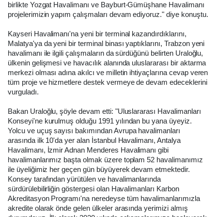
birlikte Yozgat Havalimanı ve Bayburt-Gümüşhane Havalimanı
projelerimizin yapım çalışmaları devam ediyoruz." diye konuştu.
Kayseri Havalimanı'na yeni bir terminal kazandırdıklarını,
Malatya'ya da yeni bir terminal binası yaptıklarını, Trabzon yeni
havalimanı ile ilgili çalışmaların da sürdüğünü belirten Uraloğlu,
ülkenin gelişmesi ve havacılık alanında uluslararası bir aktarma
merkezi olması adına akılcı ve milletin ihtiyaçlarına cevap veren
tüm proje ve hizmetlere destek vermeye de devam edeceklerini
vurguladı.
Bakan Uraloğlu, şöyle devam etti: "Uluslararası Havalimanları
Konseyi'ne kurulmuş olduğu 1991 yılından bu yana üyeyiz.
Yolcu ve uçuş sayısı bakımından Avrupa havalimanları
arasında ilk 10'da yer alan İstanbul Havalimanı, Antalya
Havalimanı, İzmir Adnan Menderes Havalimanı gibi
havalimanlarımız başta olmak üzere toplam 52 havalimanımız
ile üyeliğimiz her geçen gün büyüyerek devam etmektedir.
Konsey tarafından yürütülen ve havalimanlarında
sürdürülebilirliğin göstergesi olan Havalimanları Karbon
Akreditasyon Programı'na neredeyse tüm havalimanlarımızla
akredite olarak önde gelen ülkeler arasında yerimizi almış