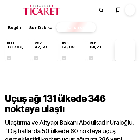
Bugün
Son Dakika
Finans
EKSTRA
BIST
USD
EUR
GBP
13.703,13
47,59
55,09
64,21
PİYASA
VERİLERİ
+0,11%
+0,05%
+0,15%
+0,17%
Sektörel
Uçuş ağı 131 ülkede 346
noktaya ulaştı
Ulaştırma ve Altyapı Bakanı Abdulkadir Uraloğlu,
"Dış hatlarda 50 ülkede 60 noktaya uçuş
gerçekleştiriliyorken uçuş ağımıza 286 yeni