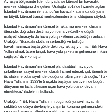
Avrasya bölgesinde lider, dünyada ise küresel bir havacılık
merkezi olduğunu dile getiren Uraloğlu, 2018'de hizmete açılan
İstanbul Havalimanı ile İstanbul'un havacılık alanında dünyanın
en büyük küresel transit merkezlerinden birisi olduğunu söyledi.
İstanbul Havalimanı'nın küresel bir aktarma merkezi olmanın
ötesinde, doğrudan destinasyon olma ve özellikle düşük
maliyetli olmasıyla da hava yolu şirketlerini cezbettiğini anlatan
Uraloğlu, "Buradaki slotların serbestliği ve bolluğu
havalimanımıza başta göklerdeki bayrak taşıyıcımız Türk Hava
Yolları olmak üzere birçok hava yolu şirketinin gelmesine imkan
sağlıyor." diye konuştu.
İstanbul Havalimanı'nın küresel planda iddialı hava yolu
şirketlerine faaliyet merkezi olarak hizmet edecek çok önemli bir
üs olabilme potansiyelinde olduğunun altını çizen Uraloğlu, "Türk
Hava Yolları'nın 1933'te 5 uçakla başlayan serüveni de bugün,
dünyanın en fazla ülkesine uçan hava yolu olarak devam
etmektedir." ifadelerini kullandı.
Uraloğlu, "Türk Hava Yolları'nın bugün dünya sivil havacılık
sektöründe dünya devleriyle yarışır bir konuma gelmesindeki
sıra dışı başarının altında ise atılımlar ve yeni operasyon