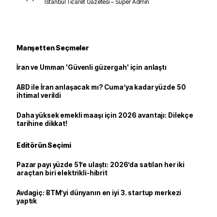
İstanbul Ticaret Gazetesi – Süper Admin
Manşetten Seçmeler
İran ve Umman 'Güvenli güzergah' için anlaştı
ABD ile İran anlaşacak mı? Cuma’ya kadar yüzde 50
ihtimal verildi
Daha yüksek emekli maaşı için 2026 avantajı: Dilekçe
tarihine dikkat!
Editörün Seçimi
Pazar payı yüzde 51’e ulaştı: 2026’da satılan her iki
araçtan biri elektrikli-hibrit
Avdagiç: BTM’yi dünyanın en iyi 3. startup merkezi
yaptık