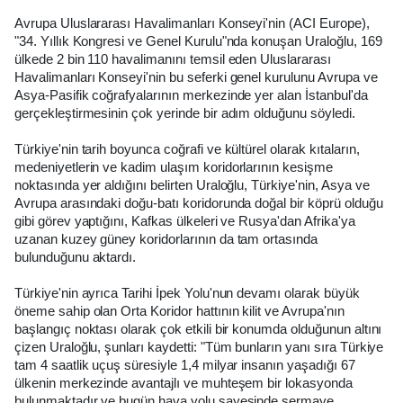
Avrupa Uluslararası Havalimanları Konseyi'nin (ACI Europe),
"34. Yıllık Kongresi ve Genel Kurulu"nda konuşan Uraloğlu, 169
ülkede 2 bin 110 havalimanını temsil eden Uluslararası
Havalimanları Konseyi'nin bu seferki genel kurulunu Avrupa ve
Asya-Pasifik coğrafyalarının merkezinde yer alan İstanbul'da
gerçekleştirmesinin çok yerinde bir adım olduğunu söyledi.
Türkiye'nin tarih boyunca coğrafi ve kültürel olarak kıtaların,
medeniyetlerin ve kadim ulaşım koridorlarının kesişme
noktasında yer aldığını belirten Uraloğlu, Türkiye'nin, Asya ve
Avrupa arasındaki doğu-batı koridorunda doğal bir köprü olduğu
gibi görev yaptığını, Kafkas ülkeleri ve Rusya'dan Afrika'ya
uzanan kuzey güney koridorlarının da tam ortasında
bulunduğunu aktardı.
Türkiye'nin ayrıca Tarihi İpek Yolu'nun devamı olarak büyük
öneme sahip olan Orta Koridor hattının kilit ve Avrupa'nın
başlangıç noktası olarak çok etkili bir konumda olduğunun altını
çizen Uraloğlu, şunları kaydetti: "Tüm bunların yanı sıra Türkiye
tam 4 saatlik uçuş süresiyle 1,4 milyar insanın yaşadığı 67
ülkenin merkezinde avantajlı ve muhteşem bir lokasyonda
bulunmaktadır ve bugün hava yolu sayesinde sermaye