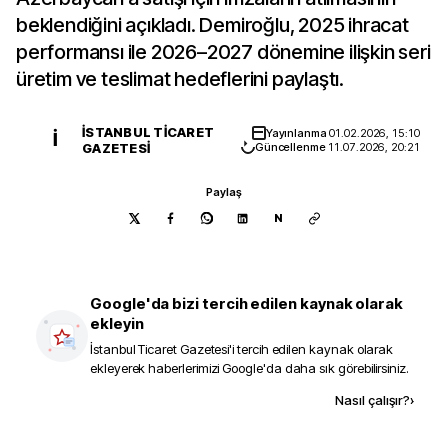
beklendiğini açıkladı. Demiroğlu, 2025 ihracat
performansı ile 2026–2027 dönemine ilişkin seri
üretim ve teslimat hedeflerini paylaştı.
İSTANBUL TICARET
Yayınlanma
01.02.2026, 15:10
İ
GAZETESI
Güncellenme
11.07.2026, 20:21
Paylaş
N
Google'da bizi tercih edilen kaynak olarak
ekleyin
İstanbul Ticaret Gazetesi
'i tercih edilen kaynak olarak
ekleyerek haberlerimizi Google'da daha sık görebilirsiniz.
Kaynak ekle
Nasıl çalışır?
›