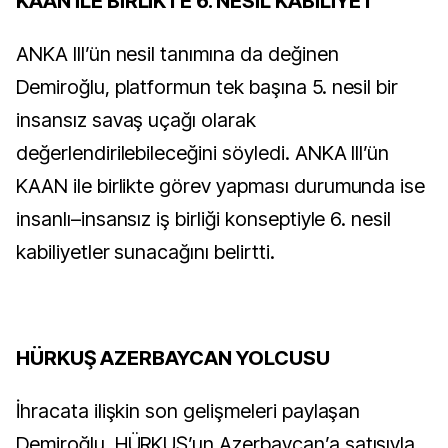
KAAN İLE BİRLİKTE 6. NESİL KABİLİYET
ANKA III’ün nesil tanımına da değinen
Demiroğlu, platformun tek başına 5. nesil bir
insansız savaş uçağı olarak
değerlendirilebileceğini söyledi. ANKA III’ün
KAAN ile birlikte görev yapması durumunda ise
insanlı–insansız iş birliği konseptiyle 6. nesil
kabiliyetler sunacağını belirtti.
HÜRKUŞ AZERBAYCAN YOLCUSU
İhracata ilişkin son gelişmeleri paylaşan
Demiroğlu, HÜRKUŞ’un Azerbaycan’a satışıyla