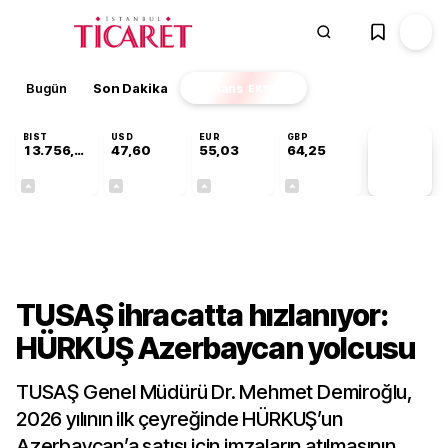
Bugün
Son Dakika
Finans
EKSTRA
BIST
USD
EUR
GBP
13.756,94
47,60
55,03
64,25
PİYASA
VERİLERİ
+0,39%
+0,06%
+0,03%
+0,23%
Sektörel
TUSAŞ ihracatta hızlanıyor:
HÜRKUŞ Azerbaycan yolcusu
TUSAŞ Genel Müdürü Dr. Mehmet Demiroğlu,
2026 yılının ilk çeyreğinde HÜRKUŞ’un
Azerbaycan’a satışı için imzaların atılmasının