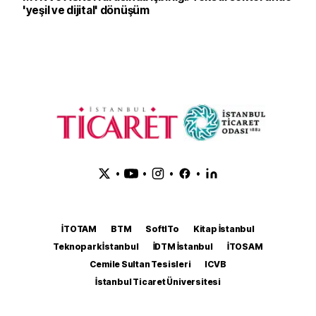
'yeşil ve dijital' dönüşüm
•
•
•
•
İTOTAM
BTM
SoftITo
Kitap İstanbul
Teknopark İstanbul
İDTM İstanbul
İTOSAM
Cemile Sultan Tesisleri
ICVB
İstanbul Ticaret Üniversitesi