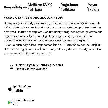
Gizlilik ve KVKK
Doğrulama
Yayın
Künye
•
İletişim
•
•
•
Politikası
Politikası
İlkeleri
YASAL UYARI VE SORUMLULUK REDDİ
Bu sayfada yer alan bilgi, yorum ve içerikler yatırım danışmanlığı kapsamında
değildir. Yatırım kararları, kişisel mali durumunuz ile risk ve getiri tercihlerinize
göre yetkili kurumlarla yapılacak yatırım danışmanlığı sözleşmesi çerçevesinde
değerlendirilmelidir. İçeriklerin doğruluğu ve güncelliği için azami özen
gösterilmekle birlikte, olası hata, eksiklik, gecikme veya bu bilgilerin
kullanımından doğabilecek zararlardan İstanbul Ticaret Odası sorumlu değildir.
BIST isim ve logosu ile Borsa İstanbul A.Ş. adına açıklanan tüm bilgi ve verilerin
telif hakları Borsa İstanbul A.Ş.’ye aittir.
Haftalık yeni kurulan şirketler
Haftalık listeye göz atın
App Store'dan
indirin
Google Play'den
alın