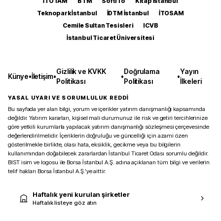
İTOTAM
BTM
SoftITo
Kitap İstanbul
Teknopark İstanbul
İDTM İstanbul
İTOSAM
Cemile Sultan Tesisleri
ICVB
İstanbul Ticaret Üniversitesi
Gizlilik ve KVKK
Doğrulama
Yayın
Künye
•
İletişim
•
•
•
Politikası
Politikası
İlkeleri
YASAL UYARI VE SORUMLULUK REDDİ
Bu sayfada yer alan bilgi, yorum ve içerikler yatırım danışmanlığı kapsamında
değildir. Yatırım kararları, kişisel mali durumunuz ile risk ve getiri tercihlerinize
göre yetkili kurumlarla yapılacak yatırım danışmanlığı sözleşmesi çerçevesinde
değerlendirilmelidir. İçeriklerin doğruluğu ve güncelliği için azami özen
gösterilmekle birlikte, olası hata, eksiklik, gecikme veya bu bilgilerin
kullanımından doğabilecek zararlardan İstanbul Ticaret Odası sorumlu değildir.
BIST isim ve logosu ile Borsa İstanbul A.Ş. adına açıklanan tüm bilgi ve verilerin
telif hakları Borsa İstanbul A.Ş.’ye aittir.
Haftalık yeni kurulan şirketler
Haftalık listeye göz atın