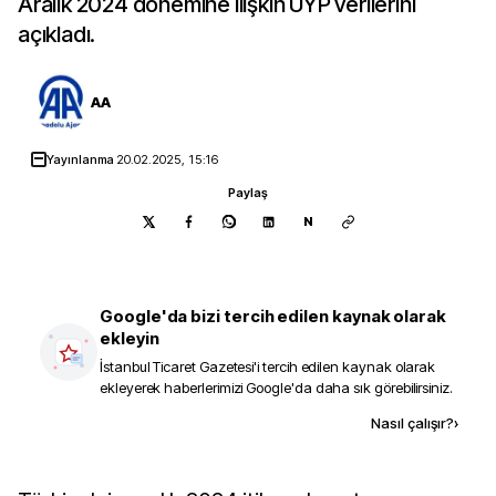
Aralık 2024 dönemine ilişkin UYP verilerini
açıkladı.
AA
Yayınlanma
20.02.2025, 15:16
Paylaş
N
Google'da bizi tercih edilen kaynak olarak
ekleyin
İstanbul Ticaret Gazetesi
'i tercih edilen kaynak olarak
ekleyerek haberlerimizi Google'da daha sık görebilirsiniz.
Kaynak ekle
Nasıl çalışır?
›