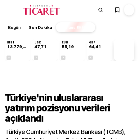
Bugün
Son Dakika
Finans
EKSTRA
BIST
USD
EUR
GBP
13.779,39
47,71
55,19
64,41
PİYASA
VERİLERİ
-0,14%
+0,18%
+0,32%
+0,38%
Ekonomi
Türkiye'nin uluslararası
yatırım pozisyonu verileri
açıklandı
Türkiye Cumhuriyet Merkez Bankası (TCMB),