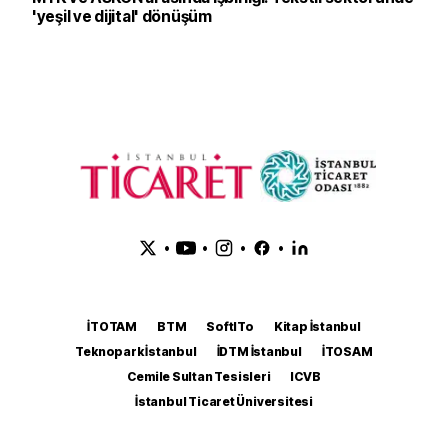
'yeşil ve dijital' dönüşüm
•
•
•
•
İTOTAM
BTM
SoftITo
Kitap İstanbul
Teknopark İstanbul
İDTM İstanbul
İTOSAM
Cemile Sultan Tesisleri
ICVB
İstanbul Ticaret Üniversitesi