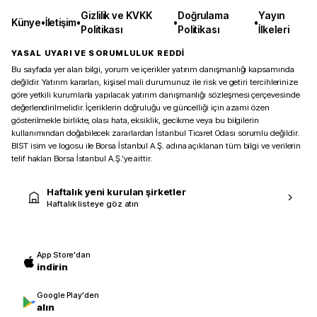
Gizlilik ve KVKK
Doğrulama
Yayın
Künye
•
İletişim
•
•
•
Politikası
Politikası
İlkeleri
YASAL UYARI VE SORUMLULUK REDDİ
Bu sayfada yer alan bilgi, yorum ve içerikler yatırım danışmanlığı kapsamında
değildir. Yatırım kararları, kişisel mali durumunuz ile risk ve getiri tercihlerinize
göre yetkili kurumlarla yapılacak yatırım danışmanlığı sözleşmesi çerçevesinde
değerlendirilmelidir. İçeriklerin doğruluğu ve güncelliği için azami özen
gösterilmekle birlikte, olası hata, eksiklik, gecikme veya bu bilgilerin
kullanımından doğabilecek zararlardan İstanbul Ticaret Odası sorumlu değildir.
BIST isim ve logosu ile Borsa İstanbul A.Ş. adına açıklanan tüm bilgi ve verilerin
telif hakları Borsa İstanbul A.Ş.’ye aittir.
Haftalık yeni kurulan şirketler
Haftalık listeye göz atın
App Store'dan
indirin
Google Play'den
alın