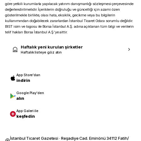
göre yetkili kurumlarla yapılacak yatırım danışmanlığı sözleşmesi çerçevesinde
değerlendirilmelidir. İçeriklerin doğruluğu ve güncelliği için azami özen
gösterilmekle birlikte, olası hata, eksiklik, gecikme veya bu bilgilerin
kullanımından doğabilecek zararlardan İstanbul Ticaret Odası sorumlu değildir.
BIST isim ve logosu ile Borsa İstanbul A.Ş. adına açıklanan tüm bilgi ve verilerin
telif hakları Borsa İstanbul A.Ş.’ye aittir.
Haftalık yeni kurulan şirketler
Haftalık listeye göz atın
App Store'dan
indirin
Google Play'den
alın
App Galeri ile
keşfedin
İstanbul Ticaret Gazetesi · Reşadiye Cad. Eminönü 34112 Fatih/