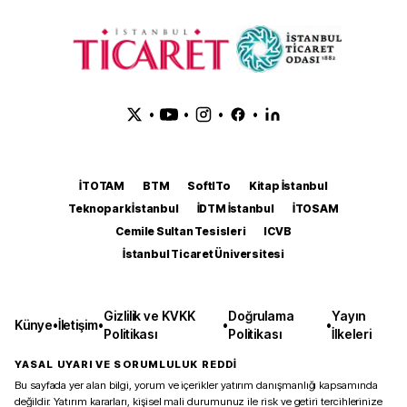
•
•
•
•
İTOTAM
BTM
SoftITo
Kitap İstanbul
Teknopark İstanbul
İDTM İstanbul
İTOSAM
Cemile Sultan Tesisleri
ICVB
İstanbul Ticaret Üniversitesi
Gizlilik ve KVKK
Doğrulama
Yayın
Künye
•
İletişim
•
•
•
Politikası
Politikası
İlkeleri
YASAL UYARI VE SORUMLULUK REDDİ
Bu sayfada yer alan bilgi, yorum ve içerikler yatırım danışmanlığı kapsamında
değildir. Yatırım kararları, kişisel mali durumunuz ile risk ve getiri tercihlerinize