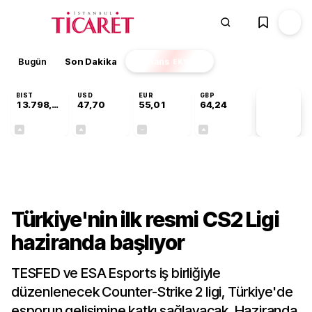
Bugün
Son Dakika
Finans
EKSTRA
BIST
USD
EUR
GBP
13.798,82
47,70
55,01
64,24
PİYASA
VERİLERİ
+0,70%
+0,17%
+0,00%
+0,10%
Sektörel
Türkiye'nin ilk resmi CS2 Ligi
haziranda başlıyor
TESFED ve ESA Esports iş birliğiyle
düzenlenecek Counter-Strike 2 ligi, Türkiye'de
esporun gelişimine katkı sağlayacak. Haziranda