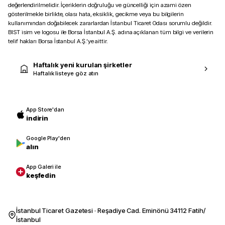
değerlendirilmelidir. İçeriklerin doğruluğu ve güncelliği için azami özen
gösterilmekle birlikte, olası hata, eksiklik, gecikme veya bu bilgilerin
kullanımından doğabilecek zararlardan İstanbul Ticaret Odası sorumlu değildir.
BIST isim ve logosu ile Borsa İstanbul A.Ş. adına açıklanan tüm bilgi ve verilerin
telif hakları Borsa İstanbul A.Ş.’ye aittir.
Haftalık yeni kurulan şirketler
Haftalık listeye göz atın
App Store'dan
indirin
Google Play'den
alın
App Galeri ile
keşfedin
İstanbul Ticaret Gazetesi · Reşadiye Cad. Eminönü 34112 Fatih/
İstanbul