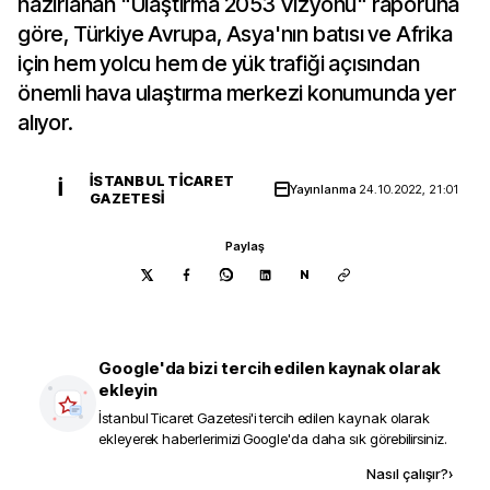
hazırlanan "Ulaştırma 2053 Vizyonu" raporuna
göre, Türkiye Avrupa, Asya'nın batısı ve Afrika
için hem yolcu hem de yük trafiği açısından
önemli hava ulaştırma merkezi konumunda yer
alıyor.
İSTANBUL TICARET
İ
Yayınlanma
24.10.2022, 21:01
GAZETESI
Paylaş
N
Google'da bizi tercih edilen kaynak olarak
ekleyin
İstanbul Ticaret Gazetesi
'i tercih edilen kaynak olarak
ekleyerek haberlerimizi Google'da daha sık görebilirsiniz.
Kaynak ekle
Nasıl çalışır?
›