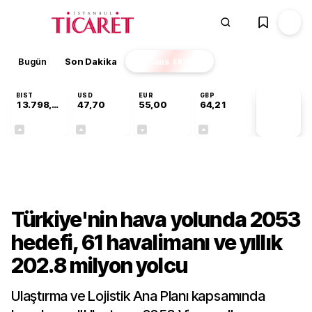
Bugün
Son Dakika
Finans
EKSTRA
BIST
USD
EUR
GBP
13.798,82
47,70
55,00
64,21
PİYASA
VERİLERİ
+0,70%
+0,16%
-0,03%
+0,06%
Sektörel
Türkiye'nin hava yolunda 2053
hedefi, 61 havalimanı ve yıllık
202.8 milyon yolcu
Ulaştırma ve Lojistik Ana Planı kapsamında