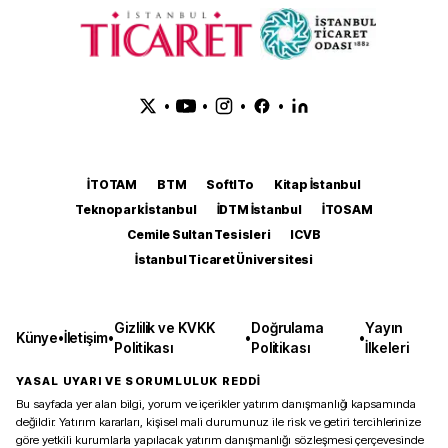
•
•
•
•
İTOTAM
BTM
SoftITo
Kitap İstanbul
Teknopark İstanbul
İDTM İstanbul
İTOSAM
Cemile Sultan Tesisleri
ICVB
İstanbul Ticaret Üniversitesi
Gizlilik ve KVKK
Doğrulama
Yayın
Künye
•
İletişim
•
•
•
Politikası
Politikası
İlkeleri
YASAL UYARI VE SORUMLULUK REDDİ
Bu sayfada yer alan bilgi, yorum ve içerikler yatırım danışmanlığı kapsamında
değildir. Yatırım kararları, kişisel mali durumunuz ile risk ve getiri tercihlerinize
göre yetkili kurumlarla yapılacak yatırım danışmanlığı sözleşmesi çerçevesinde