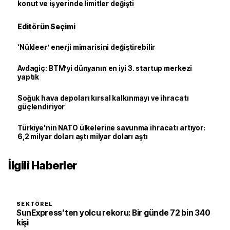
konut ve iş yerinde limitler değişti
Editörün Seçimi
‘Nükleer’ enerji mimarisini değiştirebilir
Avdagiç: BTM’yi dünyanın en iyi 3. startup merkezi
yaptık
Soğuk hava depoları kırsal kalkınmayı ve ihracatı
güçlendiriyor
Türkiye'nin NATO ülkelerine savunma ihracatı artıyor:
6,2 milyar doları aştı milyar doları aştı
İlgili Haberler
SEKTÖREL
SunExpress’ten yolcu rekoru: Bir günde 72 bin 340
kişi