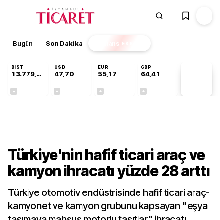
Bugün
Son Dakika
Finans
EKSTRA
BIST
USD
EUR
GBP
13.779,39
47,70
55,17
64,41
PİYASA
VERİLERİ
-0,14%
+0,15%
+0,29%
+0,37%
Sektörel
Türkiye'nin hafif ticari araç ve
kamyon ihracatı yüzde 28 arttı
Türkiye otomotiv endüstrisinde hafif ticari araç-
kamyonet ve kamyon grubunu kapsayan "eşya
taşımaya mahsus motorlu taşıtlar" ihracatı