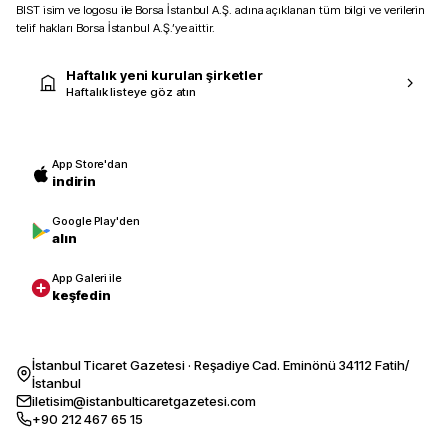
BIST isim ve logosu ile Borsa İstanbul A.Ş. adına açıklanan tüm bilgi ve verilerin
telif hakları Borsa İstanbul A.Ş.’ye aittir.
Haftalık yeni kurulan şirketler
Haftalık listeye göz atın
App Store'dan
indirin
Google Play'den
alın
App Galeri ile
keşfedin
İstanbul Ticaret Gazetesi · Reşadiye Cad. Eminönü 34112 Fatih/
İstanbul
iletisim@istanbulticaretgazetesi.com
+90 212 467 65 15