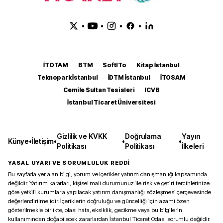
•
•
•
•
İTOTAM
BTM
SoftITo
Kitap İstanbul
Teknopark İstanbul
İDTM İstanbul
İTOSAM
Cemile Sultan Tesisleri
ICVB
İstanbul Ticaret Üniversitesi
Gizlilik ve KVKK
Doğrulama
Yayın
Künye
•
İletişim
•
•
•
Politikası
Politikası
İlkeleri
YASAL UYARI VE SORUMLULUK REDDİ
Bu sayfada yer alan bilgi, yorum ve içerikler yatırım danışmanlığı kapsamında
değildir. Yatırım kararları, kişisel mali durumunuz ile risk ve getiri tercihlerinize
göre yetkili kurumlarla yapılacak yatırım danışmanlığı sözleşmesi çerçevesinde
değerlendirilmelidir. İçeriklerin doğruluğu ve güncelliği için azami özen
gösterilmekle birlikte, olası hata, eksiklik, gecikme veya bu bilgilerin
kullanımından doğabilecek zararlardan İstanbul Ticaret Odası sorumlu değildir.