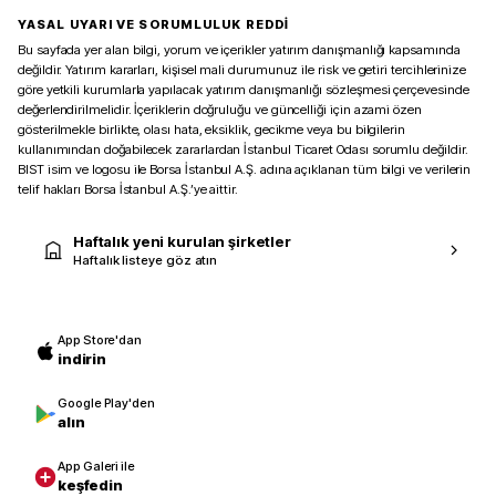
YASAL UYARI VE SORUMLULUK REDDİ
Bu sayfada yer alan bilgi, yorum ve içerikler yatırım danışmanlığı kapsamında
değildir. Yatırım kararları, kişisel mali durumunuz ile risk ve getiri tercihlerinize
göre yetkili kurumlarla yapılacak yatırım danışmanlığı sözleşmesi çerçevesinde
değerlendirilmelidir. İçeriklerin doğruluğu ve güncelliği için azami özen
gösterilmekle birlikte, olası hata, eksiklik, gecikme veya bu bilgilerin
kullanımından doğabilecek zararlardan İstanbul Ticaret Odası sorumlu değildir.
BIST isim ve logosu ile Borsa İstanbul A.Ş. adına açıklanan tüm bilgi ve verilerin
telif hakları Borsa İstanbul A.Ş.’ye aittir.
Haftalık yeni kurulan şirketler
Haftalık listeye göz atın
App Store'dan
indirin
Google Play'den
alın
App Galeri ile
keşfedin