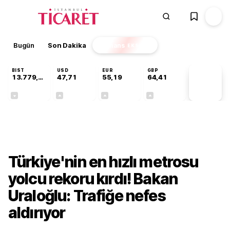
Bugün
Son Dakika
Finans
EKSTRA
BIST
USD
EUR
GBP
13.779,39
47,71
55,19
64,41
PİYASA
VERİLERİ
-0,14%
+0,18%
+0,32%
+0,38%
Ekonomi
Türkiye'nin en hızlı metrosu
yolcu rekoru kırdı! Bakan
Uraloğlu: Trafiğe nefes
aldırıyor