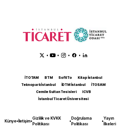
•
•
•
•
İTOTAM
BTM
SoftITo
Kitap İstanbul
Teknopark İstanbul
İDTM İstanbul
İTOSAM
Cemile Sultan Tesisleri
ICVB
İstanbul Ticaret Üniversitesi
Gizlilik ve KVKK
Doğrulama
Yayın
Künye
•
İletişim
•
•
•
Politikası
Politikası
İlkeleri