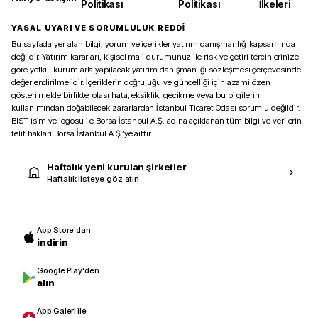
Politikası
Politikası
İlkeleri
YASAL UYARI VE SORUMLULUK REDDİ
Bu sayfada yer alan bilgi, yorum ve içerikler yatırım danışmanlığı kapsamında
değildir. Yatırım kararları, kişisel mali durumunuz ile risk ve getiri tercihlerinize
göre yetkili kurumlarla yapılacak yatırım danışmanlığı sözleşmesi çerçevesinde
değerlendirilmelidir. İçeriklerin doğruluğu ve güncelliği için azami özen
gösterilmekle birlikte, olası hata, eksiklik, gecikme veya bu bilgilerin
kullanımından doğabilecek zararlardan İstanbul Ticaret Odası sorumlu değildir.
BIST isim ve logosu ile Borsa İstanbul A.Ş. adına açıklanan tüm bilgi ve verilerin
telif hakları Borsa İstanbul A.Ş.’ye aittir.
Haftalık yeni kurulan şirketler
Haftalık listeye göz atın
App Store'dan
indirin
Google Play'den
alın
App Galeri ile