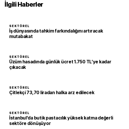
İlgili Haberler
SEKTÖREL
İş dünyasında tahkim farkındalığını artıracak
mutabakat
SEKTÖREL
Üzüm hasadında günlük ücret 1.750 TL’ye kadar
çıkacak
SEKTÖREL
Çitlekçi 73,70 liradan halka arz edilecek
SEKTÖREL
İstanbul’da butik pastacılık yüksek katma değerli
sektöre dönüşüyor