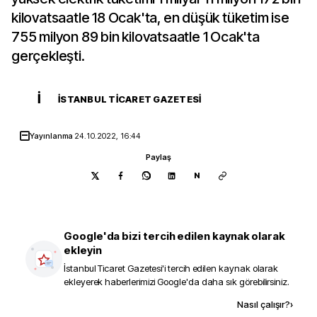
kilovatsaatle 18 Ocak'ta, en düşük tüketim ise
755 milyon 89 bin kilovatsaatle 1 Ocak'ta
gerçekleşti.
İ
İSTANBUL TICARET GAZETESI
Yayınlanma
24.10.2022, 16:44
Paylaş
N
Google'da bizi tercih edilen kaynak olarak
ekleyin
İstanbul Ticaret Gazetesi
'i tercih edilen kaynak olarak
ekleyerek haberlerimizi Google'da daha sık görebilirsiniz.
Kaynak ekle
Nasıl çalışır?
›