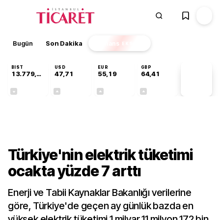
Bugün
Son Dakika
Finans
EKSTRA
BIST
USD
EUR
GBP
13.779,39
47,71
55,19
64,41
PİYASA
VERİLERİ
-0,14%
+0,18%
+0,32%
+0,38%
Sektörel
Türkiye'nin elektrik tüketimi
ocakta yüzde 7 arttı
Enerji ve Tabii Kaynaklar Bakanlığı verilerine
göre, Türkiye'de geçen ay günlük bazda en
yüksek elektrik tüketimi 1 milyar 11 milyon 172 bin