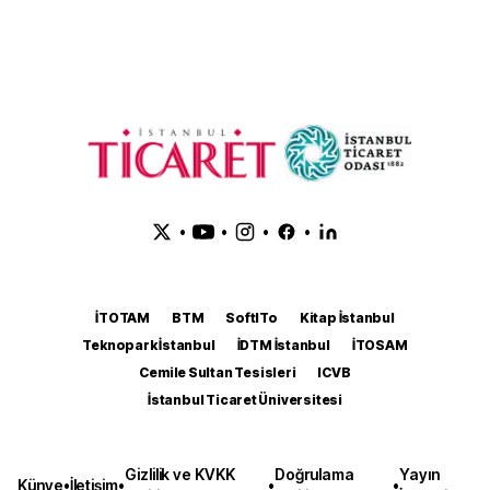
•
•
•
•
İTOTAM
BTM
SoftITo
Kitap İstanbul
Teknopark İstanbul
İDTM İstanbul
İTOSAM
Cemile Sultan Tesisleri
ICVB
İstanbul Ticaret Üniversitesi
Gizlilik ve KVKK
Doğrulama
Yayın
Künye
•
İletişim
•
•
•