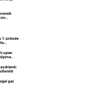
onomik
izin
lendirdik
 1. ünitede
yla
zlı uyum
milyona
 açıklandı:
ullanıldı
doğal gaz