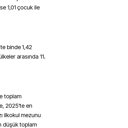
se 1,01 çocuk ile
te binde 1,42
lkeler arasında 11.
e toplam
e, 2025'te en
ı ilkokul mezunu
en düşük toplam