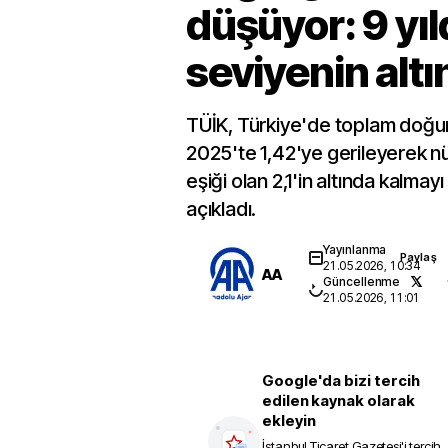
düşüyor: 9 yıld
seviyenin alt
TÜİK, Türkiye'de toplam doğurg
2025'te 1,42'ye gerileyerek 
eşiği olan 2,1'in altında kalma
açıkladı.
Yayınlanma
Paylaş
21.05.2026, 10:34
AA
Güncellenme
21.05.2026, 11:01
Google'da bizi tercih
edilen kaynak olarak
ekleyin
İstanbul Ticaret Gazetesi
'i tercih