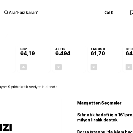
Ara
"
Faiz kararı
"
Ctrl K
RA
GBP
ALTIN
XAGUSD
BTC
64,19
6.494
61,70
64
-0,08%
+0,15%
-0,03%
-0,55%
-0,04
0,10
-1,89
-0,34
or: 9 yıldır kritik seviyenin altında
Manşetten Seçmeler
Sıfır atık hedefi için 161 pr
milyon liralık destek
ızı
Borsa İstanbul’da işlem hac