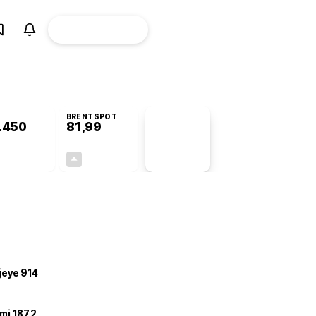
ÜYE
CANLI BORSA
Girişi
BRENTSPOT
.450
81,99
PİYASA
VERİLERİ
-0,67%
+3,90%
+0,00
3,08
ojeye 914
mi 187,2