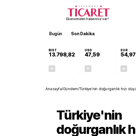
Ekonomiden haberiniz var!
Bugün
Son Dakika
Finans
EKST
BIST
USD
EUR
13.798,82
47,59
54,97
+0,70%
+0,05%
95,68
0,02
Anasayfa
/
Gündem
/
Türkiye'nin doğurganlık hızı düşüy
Türkiye'nin
doğurganlık h