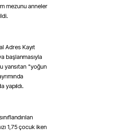
tim mezunu anneler
ldi.
l Adres Kayıt
ya başlanmasıyla
ğru yansıtan "yoğun
 ayrımında
a yapıldı.
ınıflandırılan
ızı 1,75 çocuk iken