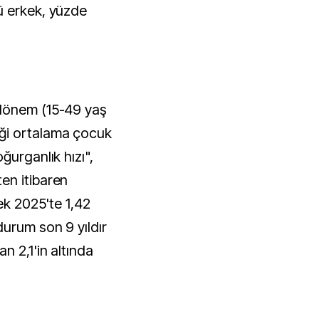
ü erkek, yüzde
 dönem (15-49 yaş
ği ortalama çocuk
ğurganlık hızı",
en itibaren
rek 2025'te 1,42
durum son 9 yıldır
n 2,1'in altında