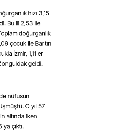
ğurganlık hızı 3,15
. Bu ili 2,53 ile
. Toplam doğurganlık
1,09 çocuk ile Bartın
ukla İzmir, 1,11'er
Zonguldak geldi.
'de nüfusun
üşmüştü. O yıl 57
'in altında iken
'ya çıktı.