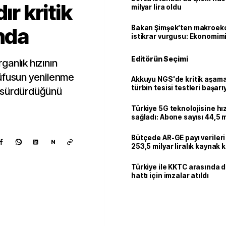
ır kritik
milyar lira oldu
ında
Bakan Şimşek’ten makroek
istikrar vurgusu: Ekonomim
dayanıklılığını daha da güç
Editörün Seçimi
anlık hızının
nüfusun yenilenme
Akkuyu NGS'de kritik aşama:
türbin tesisi testleri başarı
yı sürdürdüğünü
tamamlandı
Türkiye 5G teknolojisine hı
sağladı: Abone sayısı 44,5 
ulaştı
Bütçede AR-GE payı verileri
N
253,5 milyar liralık kaynak k
Türkiye ile KKTC arasında 
hattı için imzalar atıldı
Kaynak ekle