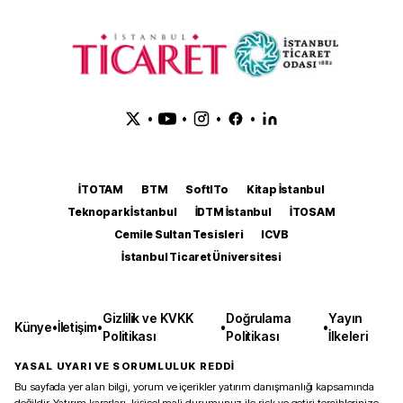
•
•
•
•
İTOTAM
BTM
SoftITo
Kitap İstanbul
Teknopark İstanbul
İDTM İstanbul
İTOSAM
Cemile Sultan Tesisleri
ICVB
İstanbul Ticaret Üniversitesi
Gizlilik ve KVKK
Doğrulama
Yayın
Künye
•
İletişim
•
•
•
Politikası
Politikası
İlkeleri
YASAL UYARI VE SORUMLULUK REDDİ
Bu sayfada yer alan bilgi, yorum ve içerikler yatırım danışmanlığı kapsamında