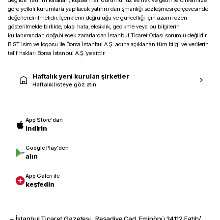
değildir. Yatırım kararları, kişisel mali durumunuz ile risk ve getiri tercihlerinize
göre yetkili kurumlarla yapılacak yatırım danışmanlığı sözleşmesi çerçevesinde
değerlendirilmelidir. İçeriklerin doğruluğu ve güncelliği için azami özen
gösterilmekle birlikte, olası hata, eksiklik, gecikme veya bu bilgilerin
kullanımından doğabilecek zararlardan İstanbul Ticaret Odası sorumlu değildir.
BIST isim ve logosu ile Borsa İstanbul A.Ş. adına açıklanan tüm bilgi ve verilerin
telif hakları Borsa İstanbul A.Ş.’ye aittir.
Haftalık yeni kurulan şirketler
Haftalık listeye göz atın
App Store'dan
indirin
Google Play'den
alın
App Galeri ile
keşfedin
İstanbul Ticaret Gazetesi · Reşadiye Cad. Eminönü 34112 Fatih/