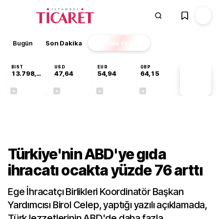
Bugün
Son Dakika
Finans
EKSTRA
BIST
USD
EUR
GBP
13.798,82
47,64
54,94
64,15
PİYASA
VERİLERİ
+0,70%
+0,04%
-0,14%
-0,03%
Sektörel
Türkiye'nin ABD'ye gıda
ihracatı ocakta yüzde 76 arttı
Ege İhracatçı Birlikleri Koordinatör Başkan
Yardımcısı Birol Celep, yaptığı yazılı açıklamada,
Türk lezzetlerinin ABD'de daha fazla