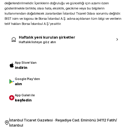
değerlendirilmelidir. İçeriklerin doğruluğu ve güncelliği için azami özen
gösterilmekle birlikte, olası hata, eksiklik, gecikme veya bu bilgilerin
kullanımından doğabilecek zararlardan İstanbul Ticaret Odası sorumlu değildir.
BIST isim ve logosu ile Borsa İstanbul A.Ş. adına açıklanan tüm bilgi ve verilerin
telif hakları Borsa İstanbul A.Ş.’ye aittir.
Haftalık yeni kurulan şirketler
Haftalık listeye göz atın
App Store'dan
indirin
Google Play'den
alın
App Galeri ile
keşfedin
İstanbul Ticaret Gazetesi · Reşadiye Cad. Eminönü 34112 Fatih/
İstanbul