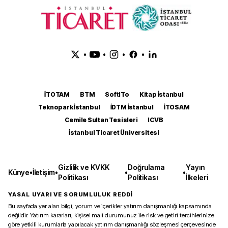
•
•
•
•
İTOTAM
BTM
SoftITo
Kitap İstanbul
Teknopark İstanbul
İDTM İstanbul
İTOSAM
Cemile Sultan Tesisleri
ICVB
İstanbul Ticaret Üniversitesi
Gizlilik ve KVKK
Doğrulama
Yayın
Künye
•
İletişim
•
•
•
Politikası
Politikası
İlkeleri
YASAL UYARI VE SORUMLULUK REDDİ
Bu sayfada yer alan bilgi, yorum ve içerikler yatırım danışmanlığı kapsamında
değildir. Yatırım kararları, kişisel mali durumunuz ile risk ve getiri tercihlerinize
göre yetkili kurumlarla yapılacak yatırım danışmanlığı sözleşmesi çerçevesinde