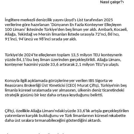
Kaynak ekle
Nasıl çalışır?
›
İngiltere merkezli denizcilik yayını Lloyd's List tarafından 2025
verilerine göre hazırlanan ‘Dünyanın En Fazla Konteyner Elleçleyen
100 Limanı’ listesinde Türkiye'den beş liman yer aldı. Ambarlı, Kocaeli,
Aliağa, Tekirdağ ve Mersin limanları listede sırasıyla 72'nci, 86'ncı,
91'inci, 94'üncü ve 98'inci sırada yer aldı.
Türkiye'de 2024'te elleçlenen toplam 13,5 milyon TEU konteynerin
yüzde 84,1'i bu beş liman üzerinden gerçekleştirildi. Aliağa Limanı,
konteyner hacmini yüzde 33,6 artırarak 2,1 milyon TEU'ya ulaştı.
Konuyla ilgili açıklamada görüşlerine yer verilen IBS Sigorta ve
Reasürans Brokerliği Üst Yöneticisi (CEO) Murat Çiftçi, Türkiye'nin beş
limanla küresel sıralamada yer almasının, ülkenin deniz ticaretindeki
stratejik gücünü bir kez daha ortaya koyduğunu belirtti.
Çiftçi, özellikle Aliağa Limanı'ndaki yüzde 33,6'lık artışla gerçekleştirilen
yatırımların karşılık bulduğunu ve Türk limanlarının küresel rekabette
daha üst sıralara tırmanabileceğini gösterdiğini aktardı.