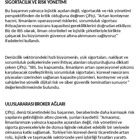
SİGORTACILIK VE RİSK YÖNETİMİ
Bu başarının yalnızca lojistik açıdan değil, sigortacılık ve risk yönetimi
perspektifinden de kritik olduğuna değinen Çiftçi, “Artan konteyner
hacmi, limanların operasyonel risklerini, sorumluluk sigortası
ihtiyaçlarını ve reasürans kapasitesi gerekliliklerini doğrudan etkiliyor.
Biz de IBS olarak, liman otoriteleri ve lojistik şirketleriyle birlikte
çalışarak bu büyümenin güvence altına alınmasını sağlıyoruz”
ifadelerini kullandı.
Denizcilik sektöründeki hızlı büyümenin, yük sigortaları, nakliyat ve
sorumluluk poliçelerinde yeni ihtiyaç alanları oluşturduğuna dikkati
çeken Çiftçi, “IBS, bu kapsamda, limanların artan operasyonel yükünü
karşılayacak özelleştirilmiş sorumluluk sigortaları, küresel reasürans
piyasaları üzerinden sağlanan kapasite çözümleri, konteyner ve yük
sahiplerine yönelik dijital risk ve siber güvenlik teminatları sunuyor”
değerlendirmesinde bulundu.
ULUSLARARASI BROKER AĞLARI
Çiftçi, deniz ticaretindeki bu başarının, beraberinde daha karmaşık risk
yapılarını getirdiğinin altını çizerek, şunları kaydetti: “Amacımız,
limanlarımızın yalnızca kapasite açısından değil, risk yönetimi ve
sigorta güvenceleriyle de dünya liginde rekabet edebilir bir seviyede
olmasına katkı sağlamak. Türkiye'nin küresel deniz ticaretinde artan
rolü, lojistik ve taşımacılık sektöründe yeni işbirliği fırsatları yarattı.