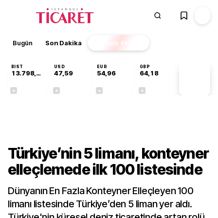
Bugün
Son Dakika
Finans
EKSTRA
BIST
USD
EUR
GBP
13.798,82
47,59
54,96
64,18
PİYASA
VERİLERİ
+0,70%
+0,06%
-0,09%
+0,13%
Sektörel
Türkiye’nin 5 limanı, konteyner
elleçlemede ilk 100 listesinde
Dünyanın En Fazla Konteyner Elleçleyen 100
limanı listesinde Türkiye’den 5 liman yer aldı.
Türkiye'nin küresel deniz ticaretinde artan rolü,