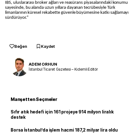
IBS, uluslararası broker ağları ve reasürans piyasalarındaki konumu
sayesinde, bu alanda uzun yıllara dayanan tecrübesiyle Türk
limanlarının küresel rekabette güvenle büyümesine katkı sağlamayı
sürdürüyor.”
Beğen
Kaydet
ADEM ORHUN
İstanbul Ticaret Gazetesi – Kıdemli Editör
Manşetten Seçmeler
Sıfır atık hedefi için 161 projeye 914 milyon liralık
destek
Borsa İstanbul’da işlem hacmi 187,2 milyar lira oldu