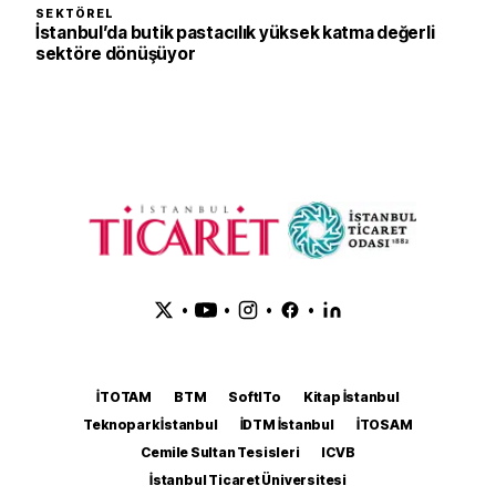
SEKTÖREL
İstanbul’da butik pastacılık yüksek katma değerli
sektöre dönüşüyor
•
•
•
•
İTOTAM
BTM
SoftITo
Kitap İstanbul
Teknopark İstanbul
İDTM İstanbul
İTOSAM
Cemile Sultan Tesisleri
ICVB
İstanbul Ticaret Üniversitesi