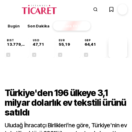
Bugün
Son Dakika
Finans
EKSTRA
BIST
USD
EUR
GBP
13.779,39
47,71
55,19
64,41
PİYASA
VERİLERİ
-0,14%
+0,18%
+0,32%
+0,38%
Sektörel
Türkiye'den 196 ülkeye 3,1
milyar dolarlık ev tekstili ürünü
satıldı
Uludağ İhracatçı Birlikleri’ne göre, Türkiye'nin ev