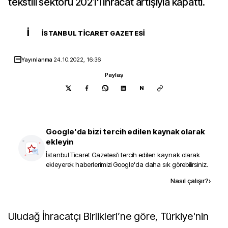
tekstili sektörü 2021'i ihracat artışıyla kapattı.
İ
İSTANBUL TICARET GAZETESI
Yayınlanma
24.10.2022, 16:36
Paylaş
N
Google'da bizi tercih edilen kaynak olarak
ekleyin
İstanbul Ticaret Gazetesi
'i tercih edilen kaynak olarak
ekleyerek haberlerimizi Google'da daha sık görebilirsiniz.
Kaynak ekle
Nasıl çalışır?
›
Uludağ İhracatçı Birlikleri’ne göre, Türkiye'nin