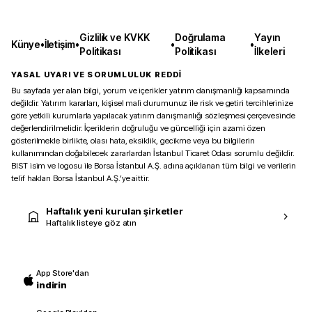
Gizlilik ve KVKK
Doğrulama
Yayın
Künye
•
İletişim
•
•
•
Politikası
Politikası
İlkeleri
YASAL UYARI VE SORUMLULUK REDDİ
Bu sayfada yer alan bilgi, yorum ve içerikler yatırım danışmanlığı kapsamında
değildir. Yatırım kararları, kişisel mali durumunuz ile risk ve getiri tercihlerinize
göre yetkili kurumlarla yapılacak yatırım danışmanlığı sözleşmesi çerçevesinde
değerlendirilmelidir. İçeriklerin doğruluğu ve güncelliği için azami özen
gösterilmekle birlikte, olası hata, eksiklik, gecikme veya bu bilgilerin
kullanımından doğabilecek zararlardan İstanbul Ticaret Odası sorumlu değildir.
BIST isim ve logosu ile Borsa İstanbul A.Ş. adına açıklanan tüm bilgi ve verilerin
telif hakları Borsa İstanbul A.Ş.’ye aittir.
Haftalık yeni kurulan şirketler
Haftalık listeye göz atın
App Store'dan
indirin