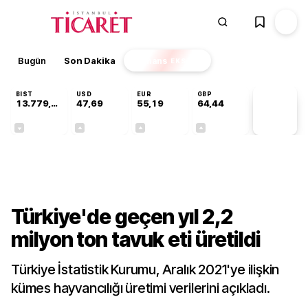
Bugün
Son Dakika
Finans
EKSTRA
BIST
USD
EUR
GBP
13.779,39
47,69
55,19
64,44
PİYASA
VERİLERİ
-0,14%
+0,15%
+0,33%
+0,41%
Sektörel
Türkiye'de geçen yıl 2,2
milyon ton tavuk eti üretildi
Türkiye İstatistik Kurumu, Aralık 2021'ye ilişkin
kümes hayvancılığı üretimi verilerini açıkladı.