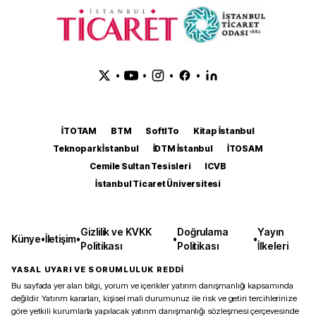
•
•
•
•
İTOTAM
BTM
SoftITo
Kitap İstanbul
Teknopark İstanbul
İDTM İstanbul
İTOSAM
Cemile Sultan Tesisleri
ICVB
İstanbul Ticaret Üniversitesi
Gizlilik ve KVKK
Doğrulama
Yayın
Künye
•
İletişim
•
•
•
Politikası
Politikası
İlkeleri
YASAL UYARI VE SORUMLULUK REDDİ
Bu sayfada yer alan bilgi, yorum ve içerikler yatırım danışmanlığı kapsamında
değildir. Yatırım kararları, kişisel mali durumunuz ile risk ve getiri tercihlerinize
göre yetkili kurumlarla yapılacak yatırım danışmanlığı sözleşmesi çerçevesinde