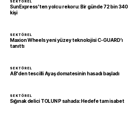
SEKTÖREL
SunExpress’ten yolcu rekoru: Bir günde 72 bin 340
kişi
SEKTÖREL
Maxion Wheels yeni yüzey teknolojisi C-GUARD’ı
tanıttı
SEKTÖREL
AB'den tescilli Ayaş domatesinin hasadı başladı
SEKTÖREL
Sığınak delici TOLUN P sahada: Hedefe tam isabet