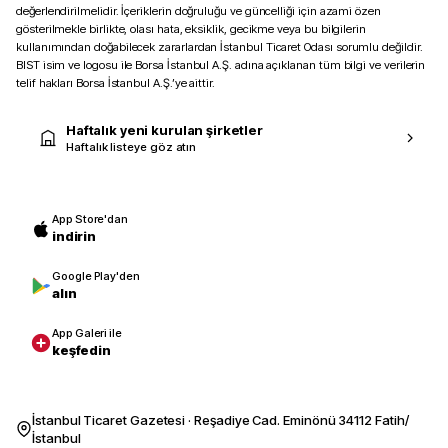
değerlendirilmelidir. İçeriklerin doğruluğu ve güncelliği için azami özen
gösterilmekle birlikte, olası hata, eksiklik, gecikme veya bu bilgilerin
kullanımından doğabilecek zararlardan İstanbul Ticaret Odası sorumlu değildir.
BIST isim ve logosu ile Borsa İstanbul A.Ş. adına açıklanan tüm bilgi ve verilerin
telif hakları Borsa İstanbul A.Ş.’ye aittir.
Haftalık yeni kurulan şirketler
Haftalık listeye göz atın
App Store'dan
indirin
Google Play'den
alın
App Galeri ile
keşfedin
İstanbul Ticaret Gazetesi · Reşadiye Cad. Eminönü 34112 Fatih/
İstanbul