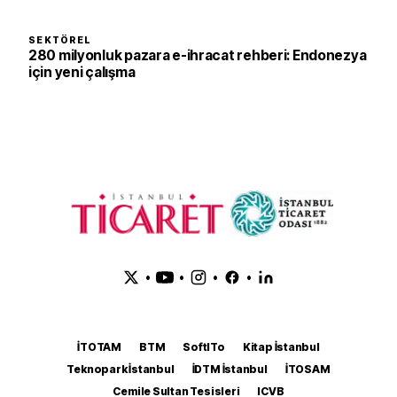
SEKTÖREL
280 milyonluk pazara e-ihracat rehberi: Endonezya
için yeni çalışma
•
•
•
•
İTOTAM
BTM
SoftITo
Kitap İstanbul
Teknopark İstanbul
İDTM İstanbul
İTOSAM
Cemile Sultan Tesisleri
ICVB