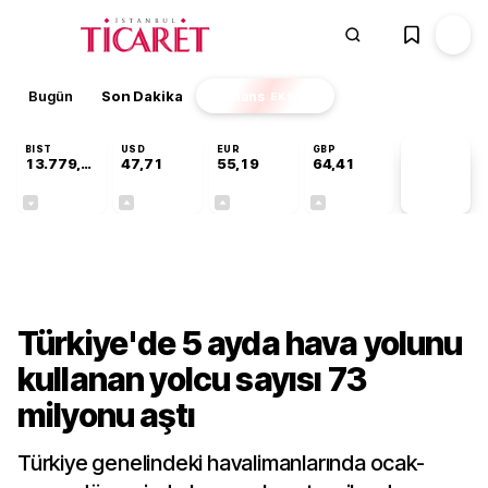
Bugün
Son Dakika
Finans
EKSTRA
BIST
USD
EUR
GBP
13.779,39
47,71
55,19
64,41
PİYASA
VERİLERİ
-0,14%
+0,18%
+0,32%
+0,38%
Sektörel
Türkiye'de 5 ayda hava yolunu
kullanan yolcu sayısı 73
milyonu aştı
Türkiye genelindeki havalimanlarında ocak-