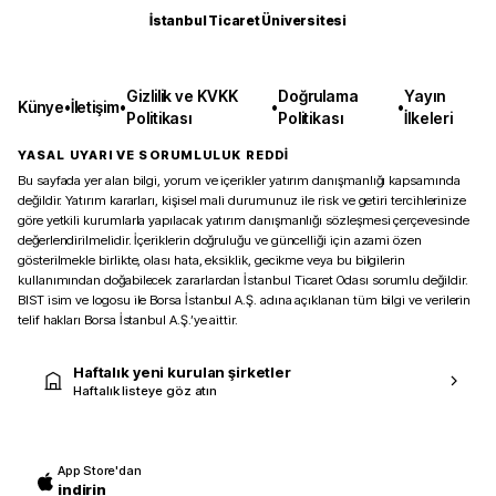
İstanbul Ticaret Üniversitesi
Gizlilik ve KVKK
Doğrulama
Yayın
Künye
•
İletişim
•
•
•
Politikası
Politikası
İlkeleri
YASAL UYARI VE SORUMLULUK REDDİ
Bu sayfada yer alan bilgi, yorum ve içerikler yatırım danışmanlığı kapsamında
değildir. Yatırım kararları, kişisel mali durumunuz ile risk ve getiri tercihlerinize
göre yetkili kurumlarla yapılacak yatırım danışmanlığı sözleşmesi çerçevesinde
değerlendirilmelidir. İçeriklerin doğruluğu ve güncelliği için azami özen
gösterilmekle birlikte, olası hata, eksiklik, gecikme veya bu bilgilerin
kullanımından doğabilecek zararlardan İstanbul Ticaret Odası sorumlu değildir.
BIST isim ve logosu ile Borsa İstanbul A.Ş. adına açıklanan tüm bilgi ve verilerin
telif hakları Borsa İstanbul A.Ş.’ye aittir.
Haftalık yeni kurulan şirketler
Haftalık listeye göz atın
App Store'dan
indirin