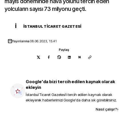
mayıs döneminde hava yolunu tercih eden
yolcuların sayısı 73 milyonu geçti.
İ
İSTANBUL TICARET GAZETESI
Yayınlanma
08.06.2023, 15:41
Paylaş
N
Google'da bizi tercih edilen kaynak olarak
ekleyin
İstanbul Ticaret Gazetesi
'i tercih edilen kaynak olarak
ekleyerek haberlerimizi Google'da daha sık görebilirsiniz.
Kaynak ekle
Nasıl çalışır?
›