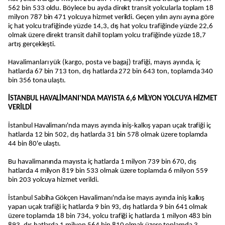
562 bin 533 oldu. Böylece bu ayda direkt transit yolcularla toplam 18
milyon 787 bin 471 yolcuya hizmet verildi. Geçen yılın aynı ayına göre
iç hat yolcu trafiğinde yüzde 14,3, dış hat yolcu trafiğinde yüzde 22,6
olmak üzere direkt transit dahil toplam yolcu trafiğinde yüzde 18,7
artış gerçekleşti.
Havalimanları yük (kargo, posta ve bagaj) trafiği, mayıs ayında, iç
hatlarda 67 bin 713 ton, dış hatlarda 272 bin 643 ton, toplamda 340
bin 356 tona ulaştı.
İSTANBUL HAVALİMANI'NDA MAYISTA 6,6 MİLYON YOLCUYA HİZMET
VERİLDİ
İstanbul Havalimanı'nda mayıs ayında iniş-kalkış yapan uçak trafiği iç
hatlarda 12 bin 502, dış hatlarda 31 bin 578 olmak üzere toplamda
44 bin 80'e ulaştı.
Bu havalimanında mayısta iç hatlarda 1 milyon 739 bin 670, dış
hatlarda 4 milyon 819 bin 533 olmak üzere toplamda 6 milyon 559
bin 203 yolcuya hizmet verildi.
İstanbul Sabiha Gökçen Havalimanı'nda ise mayıs ayında iniş kalkış
yapan uçak trafiği iç hatlarda 9 bin 93, dış hatlarda 9 bin 641 olmak
üzere toplamda 18 bin 734, yolcu trafiği iç hatlarda 1 milyon 483 bin