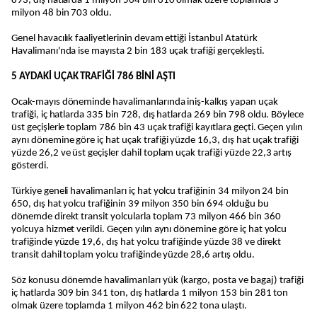
893, dış hatlarda 1 milyon 564 bin 810 olmak üzere toplamda 3
milyon 48 bin 703 oldu.
Genel havacılık faaliyetlerinin devam ettiği İstanbul Atatürk
Havalimanı'nda ise mayısta 2 bin 183 uçak trafiği gerçekleşti.
5 AYDAKİ UÇAK TRAFİĞİ 786 BİNİ AŞTI
Ocak-mayıs döneminde havalimanlarında iniş-kalkış yapan uçak
trafiği, iç hatlarda 335 bin 728, dış hatlarda 269 bin 798 oldu. Böylece
üst geçişlerle toplam 786 bin 43 uçak trafiği kayıtlara geçti. Geçen yılın
aynı dönemine göre iç hat uçak trafiği yüzde 16,3, dış hat uçak trafiği
yüzde 26,2 ve üst geçişler dahil toplam uçak trafiği yüzde 22,3 artış
gösterdi.
Türkiye geneli havalimanları iç hat yolcu trafiğinin 34 milyon 24 bin
650, dış hat yolcu trafiğinin 39 milyon 350 bin 694 olduğu bu
dönemde direkt transit yolcularla toplam 73 milyon 466 bin 360
yolcuya hizmet verildi. Geçen yılın aynı dönemine göre iç hat yolcu
trafiğinde yüzde 19,6, dış hat yolcu trafiğinde yüzde 38 ve direkt
transit dahil toplam yolcu trafiğinde yüzde 28,6 artış oldu.
Söz konusu dönemde havalimanları yük (kargo, posta ve bagaj) trafiği
iç hatlarda 309 bin 341 ton, dış hatlarda 1 milyon 153 bin 281 ton
olmak üzere toplamda 1 milyon 462 bin 622 tona ulaştı.