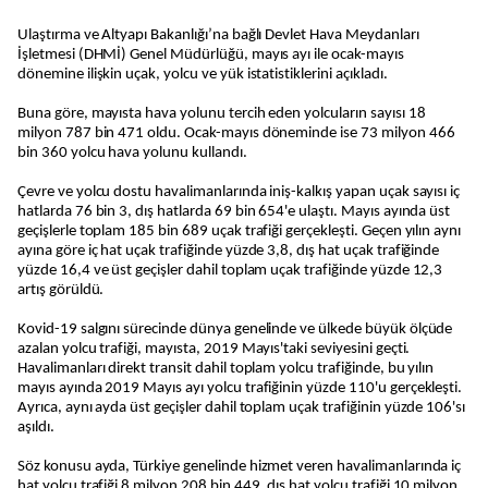
Ulaştırma ve Altyapı Bakanlığı’na bağlı Devlet Hava Meydanları
İşletmesi (DHMİ) Genel Müdürlüğü, mayıs ayı ile ocak-mayıs
dönemine ilişkin uçak, yolcu ve yük istatistiklerini açıkladı.
Buna göre, mayısta hava yolunu tercih eden yolcuların sayısı 18
milyon 787 bin 471 oldu. Ocak-mayıs döneminde ise 73 milyon 466
bin 360 yolcu hava yolunu kullandı.
Çevre ve yolcu dostu havalimanlarında iniş-kalkış yapan uçak sayısı iç
hatlarda 76 bin 3, dış hatlarda 69 bin 654'e ulaştı. Mayıs ayında üst
geçişlerle toplam 185 bin 689 uçak trafiği gerçekleşti. Geçen yılın aynı
ayına göre iç hat uçak trafiğinde yüzde 3,8, dış hat uçak trafiğinde
yüzde 16,4 ve üst geçişler dahil toplam uçak trafiğinde yüzde 12,3
artış görüldü.
Kovid-19 salgını sürecinde dünya genelinde ve ülkede büyük ölçüde
azalan yolcu trafiği, mayısta, 2019 Mayıs'taki seviyesini geçti.
Havalimanları direkt transit dahil toplam yolcu trafiğinde, bu yılın
mayıs ayında 2019 Mayıs ayı yolcu trafiğinin yüzde 110'u gerçekleşti.
Ayrıca, aynı ayda üst geçişler dahil toplam uçak trafiğinin yüzde 106'sı
aşıldı.
Söz konusu ayda, Türkiye genelinde hizmet veren havalimanlarında iç
hat yolcu trafiği 8 milyon 208 bin 449, dış hat yolcu trafiği 10 milyon