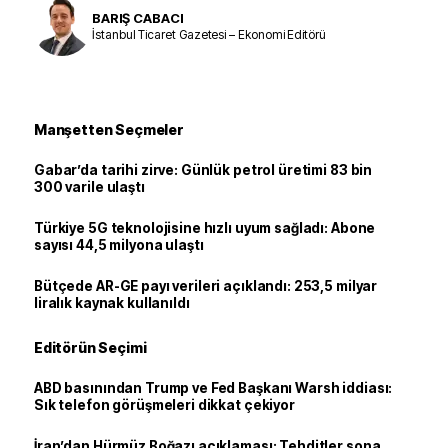
BARIŞ CABACI
İstanbul Ticaret Gazetesi – Ekonomi Editörü
Manşetten Seçmeler
Gabar’da tarihi zirve: Günlük petrol üretimi 83 bin
300 varile ulaştı
Türkiye 5G teknolojisine hızlı uyum sağladı: Abone
sayısı 44,5 milyona ulaştı
Bütçede AR-GE payı verileri açıklandı: 253,5 milyar
liralık kaynak kullanıldı
Editörün Seçimi
ABD basınından Trump ve Fed Başkanı Warsh iddiası:
Sık telefon görüşmeleri dikkat çekiyor
İran’dan Hürmüz Boğazı açıklaması: Tehditler sona