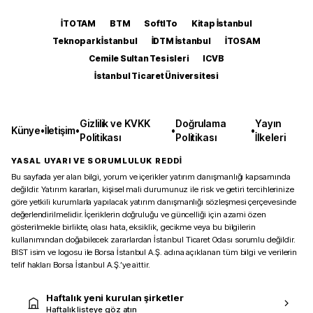
İTOTAM
BTM
SoftITo
Kitap İstanbul
Teknopark İstanbul
İDTM İstanbul
İTOSAM
Cemile Sultan Tesisleri
ICVB
İstanbul Ticaret Üniversitesi
Gizlilik ve KVKK
Doğrulama
Yayın
Künye
•
İletişim
•
•
•
Politikası
Politikası
İlkeleri
YASAL UYARI VE SORUMLULUK REDDİ
Bu sayfada yer alan bilgi, yorum ve içerikler yatırım danışmanlığı kapsamında
değildir. Yatırım kararları, kişisel mali durumunuz ile risk ve getiri tercihlerinize
göre yetkili kurumlarla yapılacak yatırım danışmanlığı sözleşmesi çerçevesinde
değerlendirilmelidir. İçeriklerin doğruluğu ve güncelliği için azami özen
gösterilmekle birlikte, olası hata, eksiklik, gecikme veya bu bilgilerin
kullanımından doğabilecek zararlardan İstanbul Ticaret Odası sorumlu değildir.
BIST isim ve logosu ile Borsa İstanbul A.Ş. adına açıklanan tüm bilgi ve verilerin
telif hakları Borsa İstanbul A.Ş.’ye aittir.
Haftalık yeni kurulan şirketler
Haftalık listeye göz atın