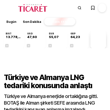
Bugün
Son Dakika
Finans
EKSTRA
BIST
USD
EUR
GBP
13.778,97
47,60
55,07
64,23
PİYASA
VERİLERİ
+0,55%
+0,06%
+0,11%
+0,21%
Dünya
Türkiye ve Almanya LNG
tedariki konusunda anlaştı
Türkiye ve Almanya enerjide ortaklığına gitti.
BOTAŞ ile Alman şirketi SEFE arasında LNG
tedarikini kapsayan anlaşma imzalandı.