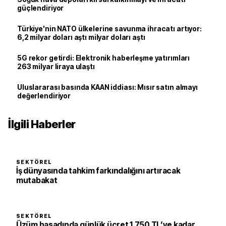
güçlendiriyor
Türkiye'nin NATO ülkelerine savunma ihracatı artıyor:
6,2 milyar doları aştı milyar doları aştı
5G rekor getirdi: Elektronik haberleşme yatırımları
263 milyar liraya ulaştı
Uluslararası basında KAAN iddiası: Mısır satın almayı
değerlendiriyor
İlgili Haberler
SEKTÖREL
İş dünyasında tahkim farkındalığını artıracak
mutabakat
SEKTÖREL
Üzüm hasadında günlük ücret 1.750 TL’ye kadar