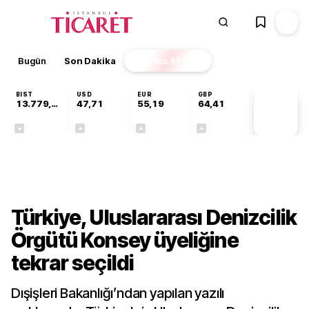
Bugün
Son Dakika
Finans
EKSTRA
BIST
USD
EUR
GBP
13.779,39
47,71
55,19
64,41
PİYASA
VERİLERİ
-0,14%
+0,18%
+0,32%
+0,38%
Sektörel
Türkiye, Uluslararası Denizcilik
Örgütü Konsey üyeliğine
tekrar seçildi
Dışişleri Bakanlığı’ndan yapılan yazılı