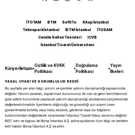
İTOTAM
BTM
SoftITo
Kitap İstanbul
Teknopark İstanbul
İDTM İstanbul
İTOSAM
Cemile Sultan Tesisleri
ICVB
İstanbul Ticaret Üniversitesi
Gizlilik ve KVKK
Doğrulama
Yayın
Künye
•
İletişim
•
•
•
Politikası
Politikası
İlkeleri
YASAL UYARI VE SORUMLULUK REDDİ
Bu sayfada yer alan bilgi, yorum ve içerikler yatırım danışmanlığı kapsamında
değildir. Yatırım kararları, kişisel mali durumunuz ile risk ve getiri tercihlerinize
göre yetkili kurumlarla yapılacak yatırım danışmanlığı sözleşmesi çerçevesinde
değerlendirilmelidir. İçeriklerin doğruluğu ve güncelliği için azami özen
gösterilmekle birlikte, olası hata, eksiklik, gecikme veya bu bilgilerin
kullanımından doğabilecek zararlardan İstanbul Ticaret Odası sorumlu değildir.
BIST isim ve logosu ile Borsa İstanbul A.Ş. adına açıklanan tüm bilgi ve verilerin
telif hakları Borsa İstanbul A.Ş.’ye aittir.