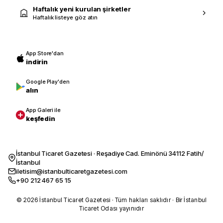
Haftalık yeni kurulan şirketler
Haftalık listeye göz atın
App Store'dan
indirin
Google Play'den
alın
App Galeri ile
keşfedin
İstanbul Ticaret Gazetesi · Reşadiye Cad. Eminönü 34112 Fatih/
İstanbul
iletisim@istanbulticaretgazetesi.com
+90 212 467 65 15
© 2026 İstanbul Ticaret Gazetesi · Tüm hakları saklıdır · Bir İstanbul
Ticaret Odası yayınıdır