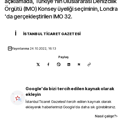
açıklamada, Türkiye'nin Uluslararası Denizcilik
Örgütü (IMO) Konsey üyeliği seçiminin, Londra
'da gerçekleştirilen IMO 32.
İ
İSTANBUL TICARET GAZETESI
Yayınlanma
24.10.2022, 16:13
Paylaş
N
Google'da bizi tercih edilen kaynak olarak
ekleyin
İstanbul Ticaret Gazetesi
'i tercih edilen kaynak olarak
ekleyerek haberlerimizi Google'da daha sık görebilirsiniz.
Kaynak ekle
Nasıl çalışır?
›