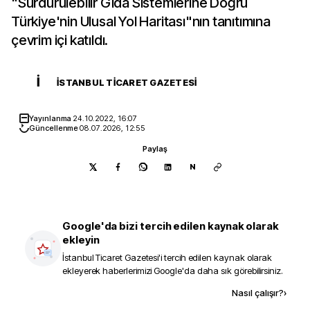
"Sürdürülebilir Gıda Sistemlerine Doğru
Türkiye'nin Ulusal Yol Haritası"nın tanıtımına
çevrim içi katıldı.
İ
İSTANBUL TICARET GAZETESI
Yayınlanma
24.10.2022, 16:07
Güncellenme
08.07.2026, 12:55
Paylaş
N
Google'da bizi tercih edilen kaynak olarak
ekleyin
İstanbul Ticaret Gazetesi
'i tercih edilen kaynak olarak
ekleyerek haberlerimizi Google'da daha sık görebilirsiniz.
Kaynak ekle
Nasıl çalışır?
›