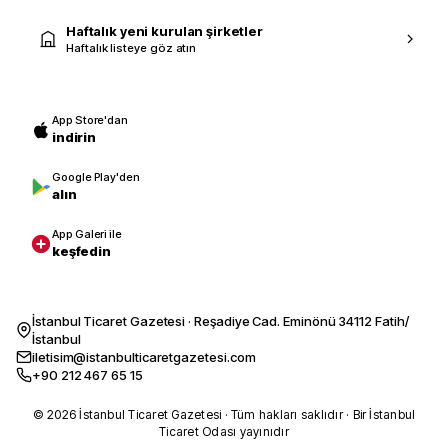
Haftalık yeni kurulan şirketler
Haftalık listeye göz atın
App Store'dan
indirin
Google Play'den
alın
App Galeri ile
keşfedin
İstanbul Ticaret Gazetesi · Reşadiye Cad. Eminönü 34112 Fatih/
İstanbul
iletisim@istanbulticaretgazetesi.com
+90 212 467 65 15
© 2026 İstanbul Ticaret Gazetesi · Tüm hakları saklıdır · Bir İstanbul
Ticaret Odası yayınıdır