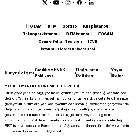
•
•
•
•
İTOTAM
BTM
SoftITo
Kitap İstanbul
Teknopark İstanbul
İDTM İstanbul
İTOSAM
Cemile Sultan Tesisleri
ICVB
İstanbul Ticaret Üniversitesi
Gizlilik ve KVKK
Doğrulama
Yayın
Künye
•
İletişim
•
•
•
Politikası
Politikası
İlkeleri
YASAL UYARI VE SORUMLULUK REDDİ
Bu sayfada yer alan bilgi, yorum ve içerikler yatırım danışmanlığı kapsamında
değildir. Yatırım kararları, kişisel mali durumunuz ile risk ve getiri tercihlerinize
göre yetkili kurumlarla yapılacak yatırım danışmanlığı sözleşmesi çerçevesinde
değerlendirilmelidir. İçeriklerin doğruluğu ve güncelliği için azami özen
gösterilmekle birlikte, olası hata, eksiklik, gecikme veya bu bilgilerin
kullanımından doğabilecek zararlardan İstanbul Ticaret Odası sorumlu değildir.
BIST isim ve logosu ile Borsa İstanbul A.Ş. adına açıklanan tüm bilgi ve verilerin
telif hakları Borsa İstanbul A.Ş.’ye aittir.