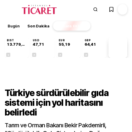
Bugün
Son Dakika
Finans
EKSTRA
BIST
USD
EUR
GBP
13.779,39
47,71
55,19
64,41
PİYASA
VERİLERİ
-0,14%
+0,18%
+0,32%
+0,38%
Sektörel
Türkiye sürdürülebilir gıda
sistemi için yol haritasını
belirledi
Tarım ve Orman Bakanı Bekir Pakdemirli,