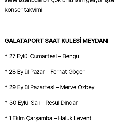
sene istanbula bir çok ünlü isim geliyor işte
konser takvimi
GALATAPORT SAAT KULESİ MEYDANI
* 27 Eylül Cumartesi – Bengü
* 28 Eylül Pazar – Ferhat Göçer
* 29 Eylül Pazartesi – Merve Özbey
* 30 Eylül Salı – Resul Dindar
* 1 Ekim Çarşamba – Haluk Levent