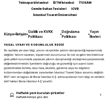
Teknopark İstanbul
İDTM İstanbul
İTOSAM
Cemile Sultan Tesisleri
ICVB
İstanbul Ticaret Üniversitesi
Gizlilik ve KVKK
Doğrulama
Yayın
Künye
•
İletişim
•
•
•
Politikası
Politikası
İlkeleri
YASAL UYARI VE SORUMLULUK REDDİ
Bu sayfada yer alan bilgi, yorum ve içerikler yatırım danışmanlığı kapsamında
değildir. Yatırım kararları, kişisel mali durumunuz ile risk ve getiri tercihlerinize
göre yetkili kurumlarla yapılacak yatırım danışmanlığı sözleşmesi çerçevesinde
değerlendirilmelidir. İçeriklerin doğruluğu ve güncelliği için azami özen
gösterilmekle birlikte, olası hata, eksiklik, gecikme veya bu bilgilerin
kullanımından doğabilecek zararlardan İstanbul Ticaret Odası sorumlu değildir.
BIST isim ve logosu ile Borsa İstanbul A.Ş. adına açıklanan tüm bilgi ve verilerin
telif hakları Borsa İstanbul A.Ş.’ye aittir.
Haftalık yeni kurulan şirketler
Haftalık listeye göz atın