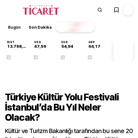
Bugün
Son Dakika
Finans
EKSTRA
BIST
USD
EUR
GBP
13.798,82
47,59
54,94
64,17
PİYASA
VERİLERİ
+0,70%
+0,06%
-0,12%
+0,12%
Kültür-Sanat
Türkiye Kültür Yolu Festivali
İstanbul’da Bu Yıl Neler
Olacak?
Kültür ve Turizm Bakanlığı tarafından bu sene 20