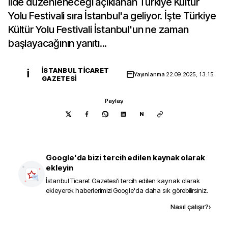
ilde düzenleneceği açıklanan Türkiye Kültür
Yolu Festivali sıra İstanbul'a geliyor. İşte Türkiye
Kültür Yolu Festivali İstanbul'un ne zaman
başlayacağının yanıtı...
İSTANBUL TICARET
İ
Yayınlanma
22.09.2025, 13:15
GAZETESI
Paylaş
N
Google'da bizi tercih edilen kaynak olarak
ekleyin
İstanbul Ticaret Gazetesi
'i tercih edilen kaynak olarak
ekleyerek haberlerimizi Google'da daha sık görebilirsiniz.
Kaynak ekle
Nasıl çalışır?
›