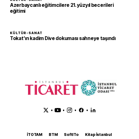
Azerbaycanlı eğitimcilere 21. yüzyıl becerileri
eğitimi
KÜLTÜR-SANAT
Tokat’ın kadim Dive dokuması sahneye taşındı
•
•
•
•
İTOTAM
BTM
SoftITo
Kitap İstanbul