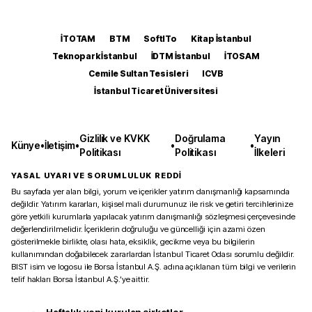
İTOTAM
BTM
SoftITo
Kitap İstanbul
Teknopark İstanbul
İDTM İstanbul
İTOSAM
Cemile Sultan Tesisleri
ICVB
İstanbul Ticaret Üniversitesi
Gizlilik ve KVKK
Doğrulama
Yayın
Künye
•
İletişim
•
•
•
Politikası
Politikası
İlkeleri
YASAL UYARI VE SORUMLULUK REDDİ
Bu sayfada yer alan bilgi, yorum ve içerikler yatırım danışmanlığı kapsamında
değildir. Yatırım kararları, kişisel mali durumunuz ile risk ve getiri tercihlerinize
göre yetkili kurumlarla yapılacak yatırım danışmanlığı sözleşmesi çerçevesinde
değerlendirilmelidir. İçeriklerin doğruluğu ve güncelliği için azami özen
gösterilmekle birlikte, olası hata, eksiklik, gecikme veya bu bilgilerin
kullanımından doğabilecek zararlardan İstanbul Ticaret Odası sorumlu değildir.
BIST isim ve logosu ile Borsa İstanbul A.Ş. adına açıklanan tüm bilgi ve verilerin
telif hakları Borsa İstanbul A.Ş.’ye aittir.