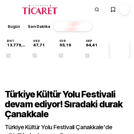
Bugün
Son Dakika
Finans
EKSTRA
BIST
USD
EUR
GBP
13.779,39
47,71
55,19
64,41
PİYASA
VERİLERİ
-0,14%
+0,18%
+0,32%
+0,38%
Kültür-Sanat
Türkiye Kültür Yolu Festivali
devam ediyor! Sıradaki durak
Çanakkale
Türkiye Kültür Yolu Festivali Çanakkale'de