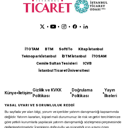
•
•
•
•
İTOTAM
BTM
SoftITo
Kitap İstanbul
Teknopark İstanbul
İDTM İstanbul
İTOSAM
Cemile Sultan Tesisleri
ICVB
İstanbul Ticaret Üniversitesi
Gizlilik ve KVKK
Doğrulama
Yayın
Künye
•
İletişim
•
•
•
Politikası
Politikası
İlkeleri
YASAL UYARI VE SORUMLULUK REDDİ
Bu sayfada yer alan bilgi, yorum ve içerikler yatırım danışmanlığı kapsamında
değildir. Yatırım kararları, kişisel mali durumunuz ile risk ve getiri tercihlerinize
göre yetkili kurumlarla yapılacak yatırım danışmanlığı sözleşmesi çerçevesinde
değerlendirilmelidir. İçeriklerin doğruluğu ve güncelliği için azami özen