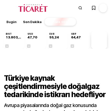
Bugün
Son Dakika
Finans
EKSTRA
BIST
USD
EUR
GBP
13.803,11
47,70
55,24
64,47
PİYASA
VERİLERİ
+0,03%
+0,17%
+0,41%
+0,47%
Sektörel
Türkiye kaynak
çeşitlendirmesiyle doğalgaz
tedarikinde istikrarı hedefliyor
Avrupa piyasalarında doğal gaz konusunda