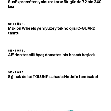
SunExpress’ten yolcu rekoru: Bir günde 72 bin 340
kişi
SEKTÖREL
Maxion Wheels yeni yüzey teknolojisi C-GUARD’ı
tanıttı
SEKTÖREL
AB'den tescilli Ayaş domatesinin hasadı başladı
SEKTÖREL
Sığınak delici TOLUN P sahada: Hedefe tam isabet