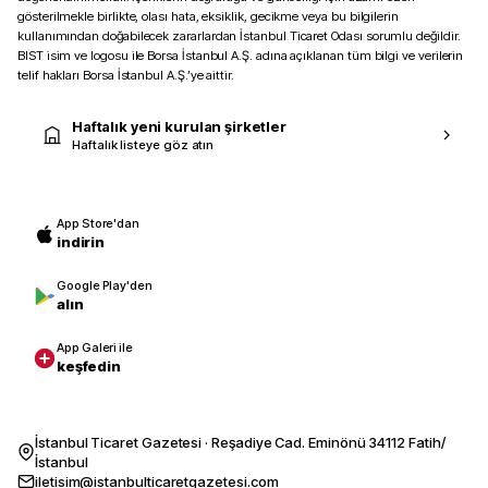
gösterilmekle birlikte, olası hata, eksiklik, gecikme veya bu bilgilerin
kullanımından doğabilecek zararlardan İstanbul Ticaret Odası sorumlu değildir.
BIST isim ve logosu ile Borsa İstanbul A.Ş. adına açıklanan tüm bilgi ve verilerin
telif hakları Borsa İstanbul A.Ş.’ye aittir.
Haftalık yeni kurulan şirketler
Haftalık listeye göz atın
App Store'dan
indirin
Google Play'den
alın
App Galeri ile
keşfedin
İstanbul Ticaret Gazetesi · Reşadiye Cad. Eminönü 34112 Fatih/
İstanbul
iletisim@istanbulticaretgazetesi.com