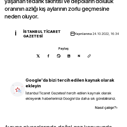
yaşanan tedarik sıkıntısı ve depoların doluluk
oranının azlığı kış aylarının zorlu geçmesine
neden oluyor.
İSTANBUL TICARET
İ
Yayınlanma
24.10.2022, 16:34
GAZETESI
Paylaş
N
Google'da bizi tercih edilen kaynak olarak
ekleyin
İstanbul Ticaret Gazetesi
'i tercih edilen kaynak olarak
ekleyerek haberlerimizi Google'da daha sık görebilirsiniz.
Kaynak ekle
Nasıl çalışır?
›