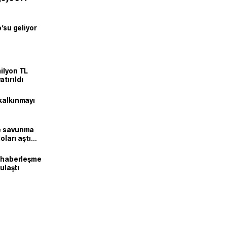
o’su geliyor
ilyon TL
tırıldı
kalkınmayı
ne savunma
oları aştı
k haberleşme
 ulaştı