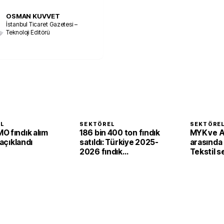
OSMAN KUVVET
İstanbul Ticaret Gazetesi –
Teknoloji Editörü
EL
SEKTÖREL
SEKTÖRE
O fındık alım
186 bin 400 ton fındık
MYK ve 
 açıklandı
satıldı: Türkiye 2025-
arasında i
2026 fındık
Tekstil 
sezonunda 2,4 milyar
'yeşil ve d
dolar gelir sağladı
dönüşü