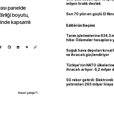
milyon liralık destek
ası panelde
Birliği boyutu,
Son 70 yılın en güçlü El Nin
ninde kapsamlı
Editörün Seçimi
Tarım işletmelerine 634.3 m
hibe: Ödemeler hesaplara ya
N
Soğuk hava depoları kırsal 
ve ihracatı güçlendiriyor
Türkiye'nin NATO ülkeleri
ihracatı artıyor: 6,2 milyar d
milyar doları aştı
5G rekor getirdi: Elektroni
Kaynak ekle
yatırımları 263 milyar liraya
Nasıl çalışır?
›
k