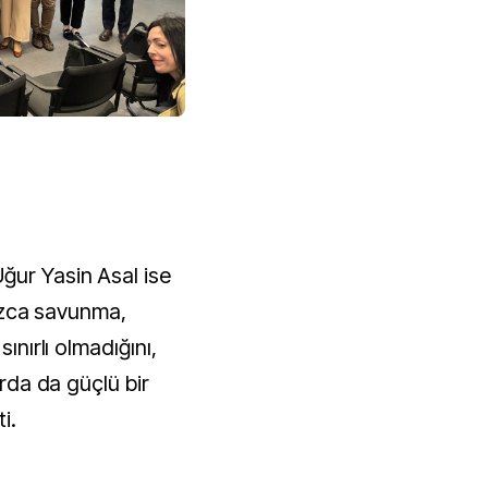
ğur Yasin Asal ise
lnızca savunma,
sınırlı olmadığını,
arda da güçlü bir
i.