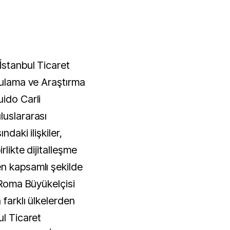
İstanbul Ticaret
ygulama ve Araştırma
ido Carli
luslararası
ndaki ilişkiler,
rlikte dijitalleşme
n kapsamlı şekilde
n Roma Büyükelçisi
 farklı ülkelerden
ul Ticaret