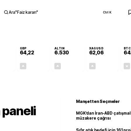
Ara
"
Faiz kararı
"
Ctrl K
RA
GBP
ALTIN
XAGUSD
BTC
64,22
6.530
62,06
64
-0,03%
+0,07%
+0,57%
+0,91%
-0,01
0,04
37,10
0,56
Manşetten Seçmeler
 paneli
MGK’dan İran-ABD çatışmala
müzakere çağrısı
Sıfır atık hedefi için 161 pr