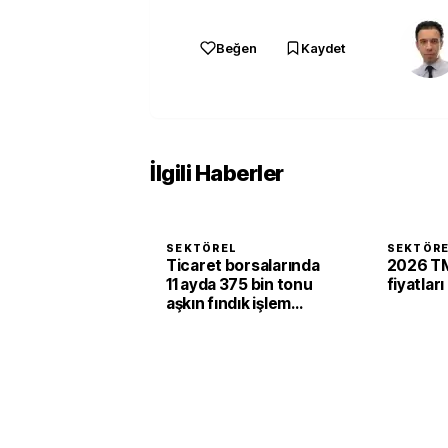
Beğen
Kaydet
İlgili Haberler
SEKTÖREL
SEKTÖR
Ticaret borsalarında
2026 TM
11 ayda 375 bin tonu
fiyatları
aşkın fındık işlem
gördü