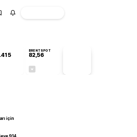
ÜYE
CANLI BORSA
Girişi
BRENTSPOT
.415
82,56
PİYASA
VERİLERİ
-0,26%
-0,27%
+0,00
-0,22
rı için
ojeye 914