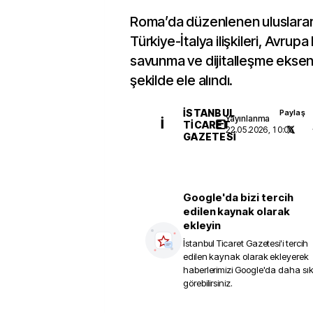
Roma’da düzenlenen uluslarar
Türkiye-İtalya ilişkileri, Avrupa 
savunma ve dijitalleşme ekse
şekilde ele alındı.
İSTANBUL
Paylaş
Yayınlanma
İ
TICARET
22.05.2026, 10:06
GAZETESI
Google'da bizi tercih
edilen kaynak olarak
ekleyin
İstanbul Ticaret Gazetesi
'i tercih
edilen kaynak olarak ekleyerek
haberlerimizi Google'da daha sı
görebilirsiniz.