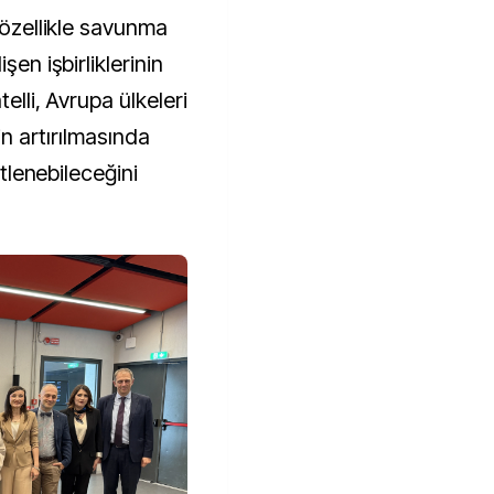
 özellikle savunma
şen işbirliklerinin
elli, Avrupa ülkeleri
nin artırılmasında
stlenebileceğini