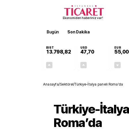
Ekonomiden haberiniz var!
Bugün
Son Dakika
Finans
EKST
BIST
USD
EUR
13.798,82
47,70
55,00
+0,70%
+0,16%
95,68
0,08
Anasayfa
/
Sektörel
/
Türkiye-İtalya paneli Roma’da
Türkiye-İtalya
Roma’da