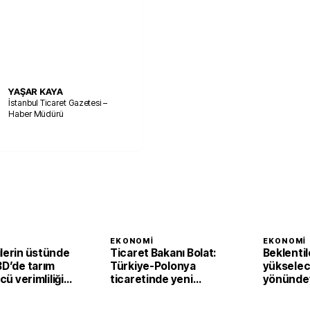
YAŞAR KAYA
İstanbul Ticaret Gazetesi –
Haber Müdürü
I
EKONOMI
EKONOMI
ilerin üstünde
Ticaret Bakanı Bolat:
Beklentil
BD’de tarım
Türkiye-Polonya
yükselec
ücü verimliliği
ticaretinde yeni
yönündey
eyrekte yüzde
hedef 15 milyar dolar
Bölgesi'
perakend