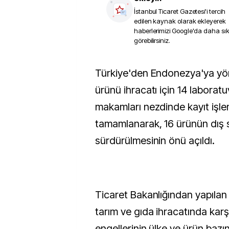
İstanbul Ticaret Gazetesi
'i tercih
edilen kaynak olarak ekleyerek
haberlerimizi Google'da daha sı
görebilirsiniz.
Türkiye'den Endonezya'ya yönelik gıda ve tarım
ürünü ihracatı için 14 laboratu
makamları nezdinde kayıt işle
tamamlanarak, 16 ürünün dış s
sürdürülmesinin önü açıldı.
Ticaret Bakanlığından yapılan 
tarım ve gıda ihracatında karşı
engellerinin ülke ve ürün bazı