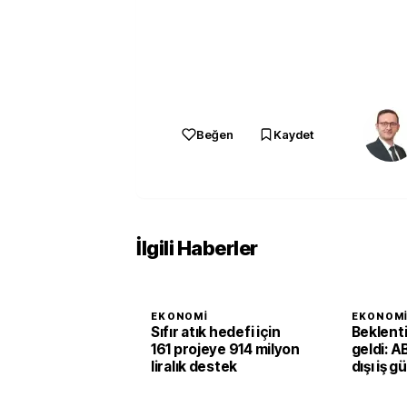
Beğen
Kaydet
İlgili Haberler
EKONOMI
EKONOM
Sıfır atık hedefi için
Beklent
161 projeye 914 milyon
geldi: A
liralık destek
dışı iş g
ikinci ç
1,4 arttı