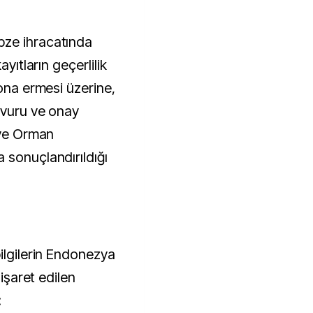
bze ihracatında
ayıtların geçerlilik
sona ermesi üzerine,
şvuru ve onay
 ve Orman
 sonuçlandırıldığı
ilgilerin Endonezya
 işaret edilen
: