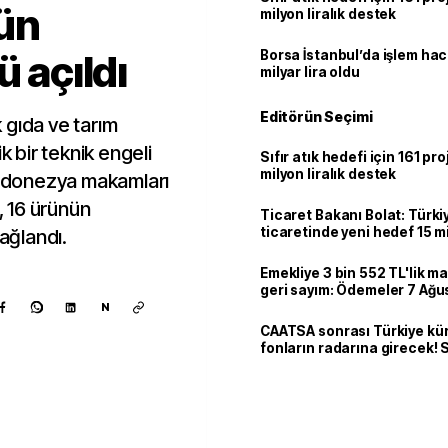
ün
milyon liralık destek
ü açıldı
Borsa İstanbul’da işlem hac
milyar lira oldu
Editörün Seçimi
 gıda ve tarım
k bir teknik engeli
Sıfır atık hedefi için 161 pr
milyon liralık destek
 Endonezya makamları
 16 ürünün
Ticaret Bakanı Bolat: Türk
ticaretinde yeni hedef 15 mi
sağlandı.
Emekliye 3 bin 552 TL'lik ma
geri sayım: Ödemeler 7 Ağu
N
CAATSA sonrası Türkiye kü
fonların radarına girecek
finansa yeni eşik
Kaynak ekle