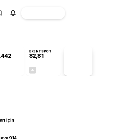
ÜYE
CANLI BORSA
Girişi
BRENTSPOT
.442
82,81
PİYASA
VERİLERİ
-0,60%
+4,94%
+0,00
3,90
rı için
ojeye 914