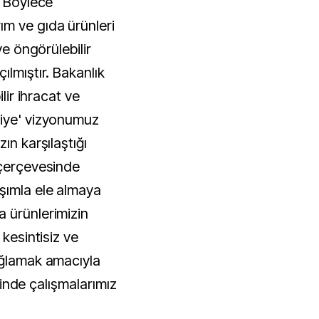
. Böylece
m ve gıda ürünleri
ve öngörülebilir
ılmıştır. Bakanlık
ilir ihracat ve
kiye' vizyonumuz
ın karşılaştığı
 çerçevesinde
şımla ele almaya
 ürünlerimizin
 kesintisiz ve
ağlamak amacıyla
içinde çalışmalarımız