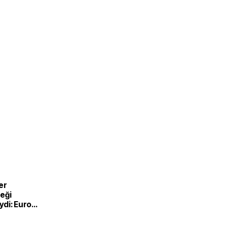
er
eği
di: Euro
nde
e satışlar