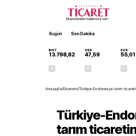
Ekonomiden haberiniz var!
Bugün
Son Dakika
Finans
EKST
BIST
USD
EUR
13.798,82
47,59
55,01
+0,70%
+0,06%
95,68
0,03
Anasayfa
/
Ekonomi
/
Türkiye-Endonezya tarım ticaretin
Türkiye-End
tarım ticaretin