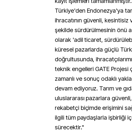
kayıt işlemleri tamamlanmıştır
Türkiye'den Endonezya'ya tarı
ihracatının güvenli, kesintisiz 
şekilde sürdürülmesinin önü aç
olarak 'adil ticaret, sürdürüleb
küresel pazarlarda güçlü Tür
doğrultusunda, ihracatçılarımız
teknik engelleri GATE Projesi
zamanlı ve sonuç odaklı yakla
devam ediyoruz. Tarım ve gıda
uluslararası pazarlara güvenli,
rekabetçi biçimde erişimini s
ilgili tüm paydaşlarla işbirliği 
sürecektir."