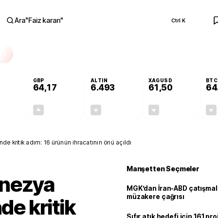
Ara
"
Faiz kararı
"
Ctrl K
RA
GBP
ALTIN
XAGUSD
BTC
64,17
6.493
61,50
64
+0,00%
+0,12%
-0,04%
-0,87%
0,00
0,08
-2,64
-0,54
de kritik adım: 16 ürünün ihracatının önü açıldı
Manşetten Seçmeler
onezya
MGK’dan İran-ABD çatışmala
müzakere çağrısı
de kritik
Sıfır atık hedefi için 161 pr