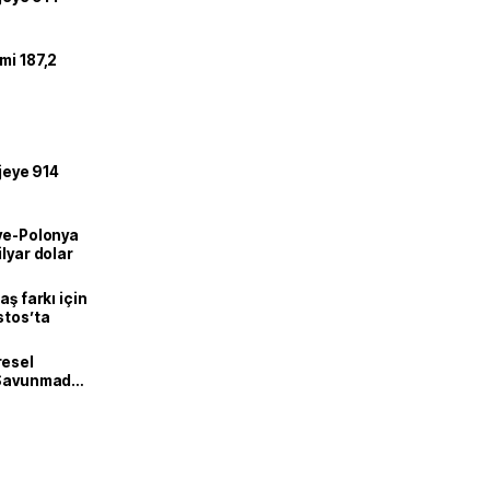
mi 187,2
ojeye 914
iye-Polonya
lyar dolar
aş farkı için
stos’ta
resel
! Savunmadan