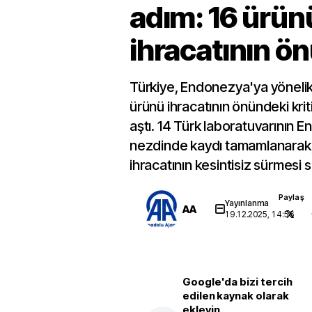
adım: 16 ürün
ihracatının ön
Türkiye, Endonezya'ya yönelik
ürünü ihracatının önündeki kriti
aştı. 14 Türk laboratuvarının
nezdinde kaydı tamamlanarak,
ihracatının kesintisiz sürmesi 
Paylaş
Yayınlanma
AA
19.12.2025, 14:56
Google'da bizi tercih
edilen kaynak olarak
ekleyin