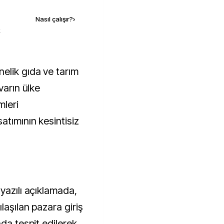
Nasıl çalışır?
›
k
varın ülke
mleri
atımının kesintisiz
yazılı açıklamada,
laşılan pazara giriş
nda tespit edilerek