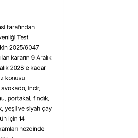
si tarafından
enliği Test
işkin 2025/6047
ılan kararın 9 Aralık
ralık 2028'e kadar
Söz konusu
 avokado, incir,
u, portakal, fındık,
, yeşil ve siyah çay
ün için 14
kamları nezdinde