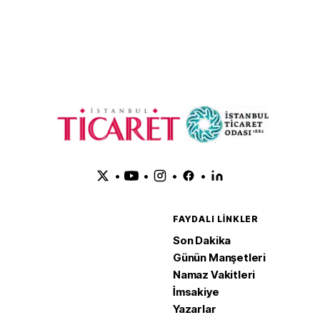
eyrekte yüzde
hedef 15 milyar dolar
Bölgesi'
perakend
haziranda
•
•
•
•
FAYDALI LINKLER
Son Dakika
Günün Manşetleri
Namaz Vakitleri
İmsakiye
Yazarlar