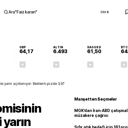
Ara
"
Faiz kararı
"
Ctrl K
RA
GBP
ALTIN
XAGUSD
BTC
64,17
6.493
61,50
64
+0,00%
+0,12%
-0,04%
-0,87%
0,00
0,08
-2,64
-0,54
i yarın açıklanıyor: Beklenti yüzde 3,97
Manşetten Seçmeler
omisinin
MGK’dan İran-ABD çatışmala
müzakere çağrısı
 yarın
Sıfır atık hedefi için 161 pr