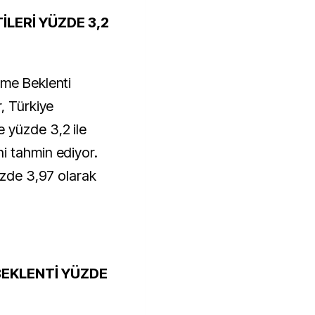
LERİ YÜZDE 3,2
üme Beklenti
, Türkiye
 yüzde 3,2 ile
i tahmin ediyor.
üzde 3,97 olarak
BEKLENTİ YÜZDE