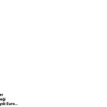
er
eği
di: Euro