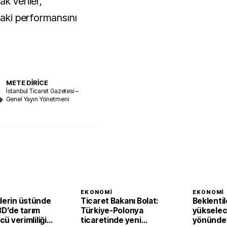
k veriler,
daki performansını
METE DİRİCE
İstanbul Ticaret Gazetesi –
Genel Yayın Yönetmeni
I
EKONOMI
EKONOMI
ilerin üstünde
Ticaret Bakanı Bolat:
Beklentil
BD’de tarım
Türkiye-Polonya
yükselec
ücü verimliliği
ticaretinde yeni
yönündey