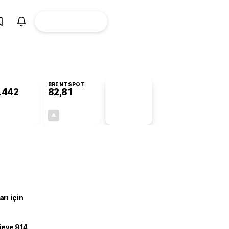
ÜYE
CANLI BORSA
Girişi
BRENTSPOT
.442
82,81
PİYASA
VERİLERİ
-0,60%
+4,94%
+0,00
3,90
rı için
ojeye 914