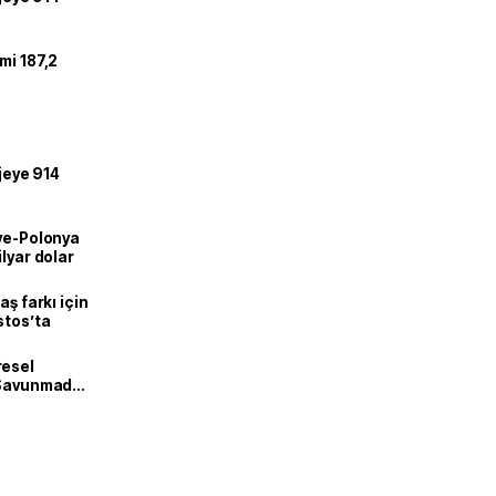
mi 187,2
ojeye 914
iye-Polonya
lyar dolar
aş farkı için
stos’ta
resel
! Savunmadan