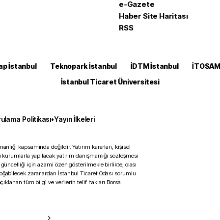
e-Gazete
Haber Site Haritası
RSS
ap İstanbul
Teknopark İstanbul
İDTM İstanbul
İTOSA
İstanbul Ticaret Üniversitesi
ulama Politikası
•
Yayın İlkeleri
anlığı kapsamında değildir. Yatırım kararları, kişisel
ili kurumlarla yapılacak yatırım danışmanlığı sözleşmesi
 güncelliği için azami özen gösterilmekle birlikte, olası
doğabilecek zararlardan İstanbul Ticaret Odası sorumlu
çıklanan tüm bilgi ve verilerin telif hakları Borsa