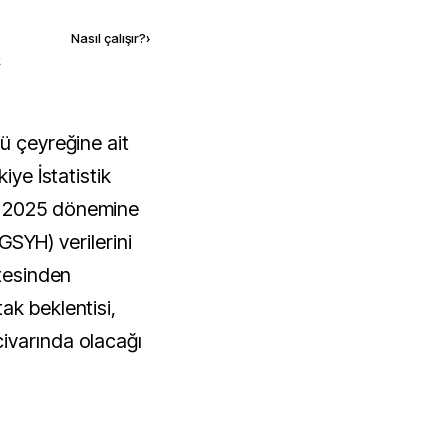
Nasıl çalışır?
›
k
iye İstatistik
l 2025 dönemine
 (GSYH) verilerini
itesinden
ak beklentisi,
ivarında olacağı