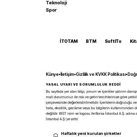
Teknoloji
Spor
İTOTAM
BTM
SoftITo
Kit
Künye
•
İletişim
•
Gizlilik ve KVKK Politikası
•
Doğr
YASAL UYARI VE SORUMLULUK REDDİ
Bu sayfada yer alan bilgi, yorum ve içerikler yatırım danışm
mali durumunuz ile risk ve getiri tercihlerinize göre yetk
çerçevesinde değerlendirilmelidir. İçeriklerin doğruluğu ve
hata, eksiklik, gecikme veya bu bilgilerin kullanımından 
değildir. BIST isim ve logosu ile Borsa İstanbul A.Ş. adına a
İstanbul A.Ş.’ye aittir.
Haftalık yeni kurulan şirketler