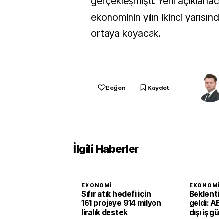
gerçekleşmişti. Yeni açıklanaca
ekonominin yılın ikinci yarısın
ortaya koyacak.
Beğen
Kaydet
İlgili Haberler
EKONOMI
EKONOM
Sıfır atık hedefi için
Beklent
161 projeye 914 milyon
geldi: A
liralık destek
dışı iş g