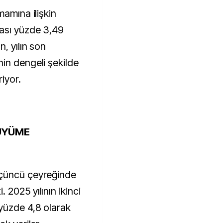
mamına ilişkin
ası yüzde 3,49
, yılın son
in dengeli şekilde
iyor.
ÜYÜME
üçüncü çeyreğinde
2025 yılının ikinci
yüzde 4,8 olarak