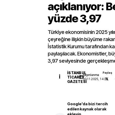
açıklanıyor: B
yüzde 3,97
Türkiye ekonomisinin 2025 yıl
çeyreğine ilişkin büyüme rakam
İstatistik Kurumu tarafından 
paylaşılacak. Ekonomistler, 
3,97 seviyesinde gerçekleşme
İSTANBUL
Paylaş
Yayınlanma
İ
TICARET
30.11.2025, 14:33
GAZETESI
Google'da bizi tercih
edilen kaynak olarak
ekleyin