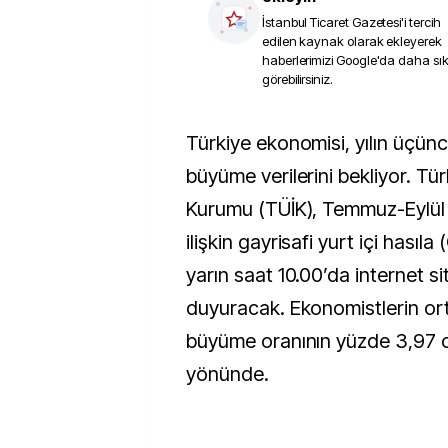
İstanbul Ticaret Gazetesi
'i tercih
edilen kaynak olarak ekleyerek
haberlerimizi Google'da daha sı
görebilirsiniz.
Türkiye ekonomisi, yılın üçüncü çeyreğine ait
büyüme verilerini bekliyor. Türk
Kurumu (TÜİK), Temmuz-Eylü
ilişkin gayrisafi yurt içi hasıla
yarın saat 10.00’da internet s
duyuracak. Ekonomistlerin ort
büyüme oranının yüzde 3,97 c
yönünde.