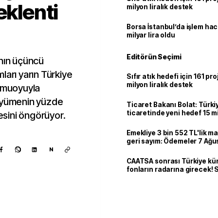
eklenti
milyon liralık destek
Borsa İstanbul’da işlem hac
milyar lira oldu
Editörün Seçimi
ının üçüncü
ları yarın Türkiye
Sıfır atık hedefi için 161 pr
milyon liralık destek
kamuoyuyla
büyümenin yüzde
Ticaret Bakanı Bolat: Türk
ticaretinde yeni hedef 15 mi
sini öngörüyor.
Emekliye 3 bin 552 TL'lik ma
geri sayım: Ödemeler 7 Ağu
N
CAATSA sonrası Türkiye kü
fonların radarına girecek
finansa yeni eşik
Kaynak ekle