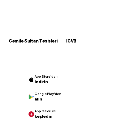
M
Cemile Sultan Tesisleri
ICVB
App Store'dan
indirin
Google Play'den
alın
App Galeri ile
keşfedin