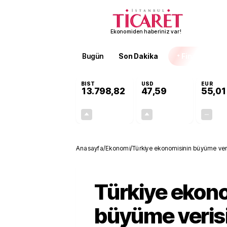
Ekonomiden haberiniz var!
Bugün
Son Dakika
Finans
EKST
BIST
USD
EUR
13.798,82
47,59
55,01
+0,70%
+0,06%
95,68
0,03
Anasayfa
/
Ekonomi
/
Türkiye ekonomisinin büyüme veris
Türkiye ekon
büyüme verisi