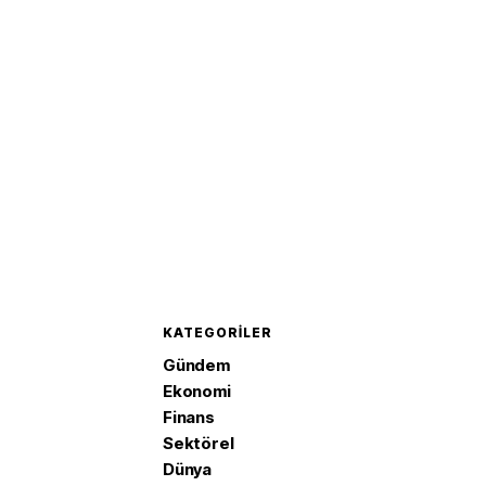
ikinci ç
1,4 arttı
KATEGORILER
Gündem
Ekonomi
Finans
Sektörel
Dünya