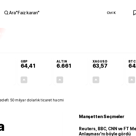
Ara
"
Faiz kararı
"
Ctrl K
RA
Adalet Komisyonu’nda kabul edildi
Terörsüz Türkiye Yasası teklifi Adalet K
GBP
ALTIN
XAGUSD
BTC
64,41
6.661
63,57
64
+0,32%
+0,38%
+2,59%
+3,37%
0,18
0,24
167,96
2,07
edefi: 50 milyar dolarlık ticaret hacmi
Manşetten Seçmeler
a
Reuters, BBC, CNN ve FT M
Anlaşması'nı böyle gördü