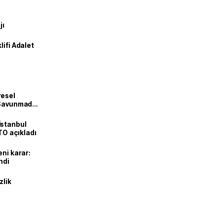
jı
lifi Adalet
resel
! Savunmadan
İstanbul
İTO açıkladı
eni karar:
ndi
zlik