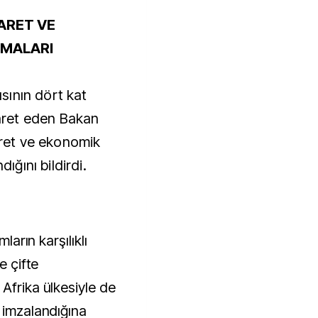
CARET VE
ŞMALARI
ısının dört kat
şaret eden Bakan
caret ve ekonomik
dığını bildirdi.
ların karşılıklı
e çifte
Afrika ülkesiyle de
 imzalandığına