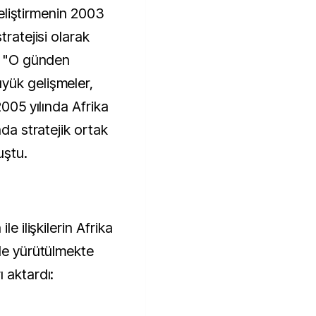
 geliştirmenin 2003
tratejisi olarak
t, "O günden
yük gelişmeler,
2005 yılında Afrika
nda stratejik ortak
uştu.
le ilişkilerin Afrika
nde yürütülmekte
 aktardı: