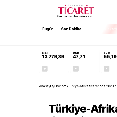
Ekonomiden haberiniz var!
Bugün
Son Dakika
Finans
EKST
SON DAKİKA
Terörsüz Türkiye Yasası teklifi 
BIST
USD
EUR
13.779,39
47,71
55,19
-0,14%
+0,18%
-19,42
0,09
Anasayfa
/
Ekonomi
/
Türkiye-Afrika ticaretinde 2028 h
Türkiye-Afrik