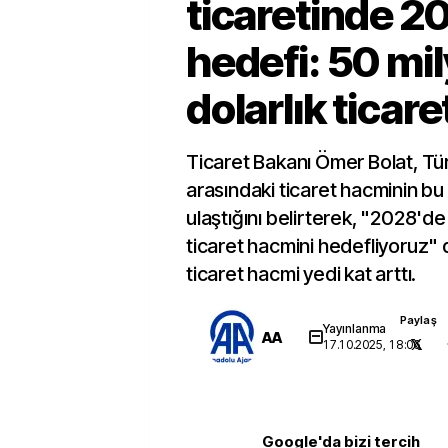
ticaretinde 2
hedefi: 50 mil
dolarlık ticar
Ticaret Bakanı Ömer Bolat, Türk
arasındaki ticaret hacminin bu 
ulaştığını belirterek, "2028'de 
ticaret hacmini hedefliyoruz" 
ticaret hacmi yedi kat arttı.
Paylaş
Yayınlanma
AA
17.10.2025, 18:06
Google'da bizi tercih