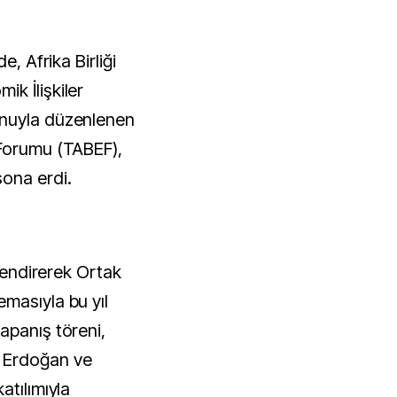
e, Afrika Birliği
k İlişkiler
onuyla düzenlenen
 Forumu (TABEF),
ona erdi.
çlendirerek Ortak
masıyla bu yıl
apanış töreni,
 Erdoğan ve
atılımıyla