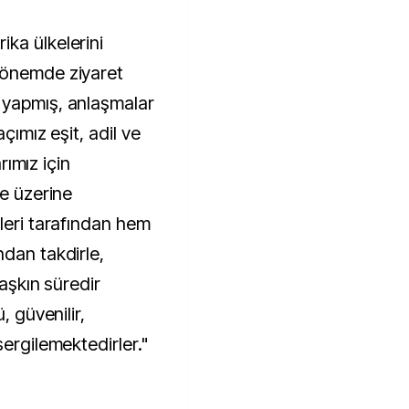
ka ülkelerini
dönemde ziyaret
 yapmış, anlaşmalar
çımız eşit, adil ve
arımız için
me üzerine
leri tarafından hem
ndan takdirle,
 aşkın süredir
, güvenilir,
sergilemektedirler."