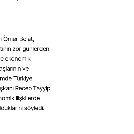
n Ömer Bolat,
tinin zor günlerden
n ve ekonomik
aşlarının ve
nemde Türkiye
şkanı Recep Tayyip
omik ilişkilerde
duklarını söyledi.