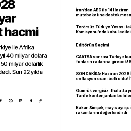
028
İran’dan ABD ile 14 Haziran
yar
mutabakatına destek mesa
et hacmi
Terörsüz Türkiye Yasası tek
Komisyonu’nda kabul edildi
Editörün Seçimi
iye ile Afrika
yıl 40 milyar dolara
CAATSA sonrası Türkiye kü
fonların radarına girecek
50 milyar dolarlık
finansa yeni eşik
dedi. Son 22 yılda
SON DAKİKA: Haziran 2026 
enflasyon oranı belli oldu! 
Gümrük vergisiz ithalatta y
Tarife kontenjanları belirle
N
Bakan Şimşek, mayıs ayı işsi
rakamlarını değerlendirdi