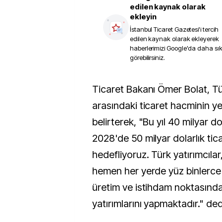
edilen kaynak olarak
ekleyin
İstanbul Ticaret Gazetesi
'i tercih
edilen kaynak olarak ekleyerek
haberlerimizi Google'da daha sı
görebilirsiniz.
Ticaret Bakanı Ömer Bolat, Türkiye ile Afrika
arasındaki ticaret hacminin yed
belirterek, "Bu yıl 40 milyar d
2028'de 50 milyar dolarlık tic
hedefliyoruz. Türk yatırımcılar
hemen her yerde yüz binlerce 
üretim ve istihdam noktasında
yatırımlarını yapmaktadır." ded