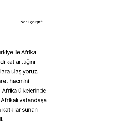
Kaynak ekle
Nasıl çalışır?
›
k
i kat arttığını
olara ulaşıyoruz.
aret hacmini
, Afrika ülkelerinde
Afrikalı vatandaşa
 katkılar sunan
i.