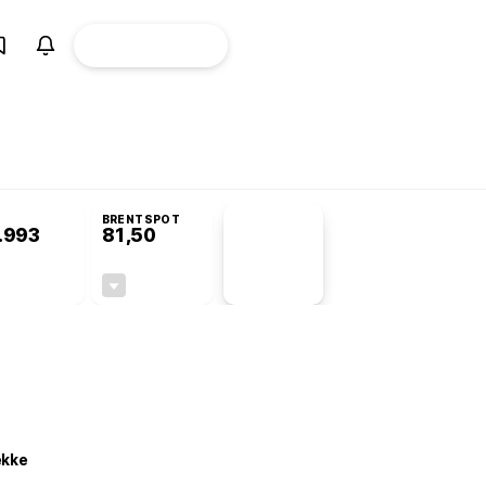
ÜYE
CANLI BORSA
Girişi
omisyonu’nda kabul edildi
BRENTSPOT
.993
81,50
PİYASA
VERİLERİ
+0,63%
-1,55%
+0,00
-1,28
ekke