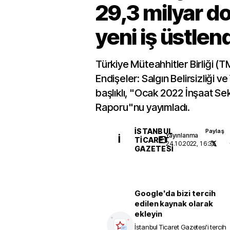
29,3 milyar do
yeni iş üstlen
Türkiye Müteahhitler Birliği (TMB
Endişeler: Salgın Belirsizliği 
başlıklı, "Ocak 2022 İnşaat Sek
Raporu"nu yayımladı.
İSTANBUL
Paylaş
Yayınlanma
İ
TICARET
24.10.2022, 16:35
GAZETESI
Google'da bizi tercih
edilen kaynak olarak
ekleyin
İstanbul Ticaret Gazetesi
'i tercih