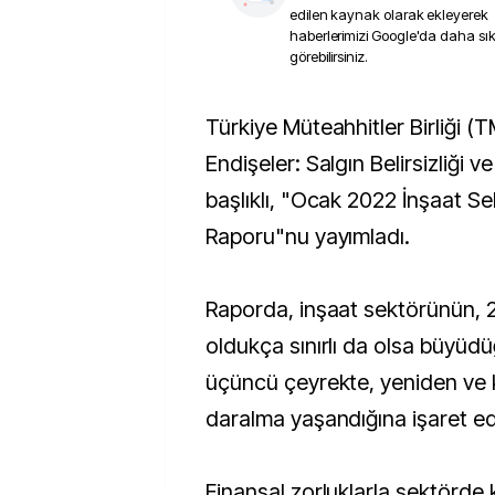
edilen kaynak olarak ekleyerek
haberlerimizi Google'da daha sı
görebilirsiniz.
Türkiye Müteahhitler Birliği (TMB) , "Yeni Yıl, Bildik
Endişeler: Salgın Belirsizliği 
başlıklı, "Ocak 2022 İnşaat Se
Raporu"nu yayımladı.
Raporda, inşaat sektörünün, 20
oldukça sınırlı da olsa büyüdüğ
üçüncü çeyrekte, yeniden ve 
daralma yaşandığına işaret edi
Finansal zorluklarla sektörde 