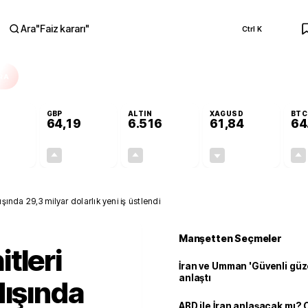
Ara
"
Faiz kararı
"
Ctrl K
RA
GBP
ALTIN
XAGUSD
BTC
64,19
6.516
61,84
64
+0,12%
+0,14%
+0,31%
-0,32%
0,06
0,09
20,16
-0,20
şında 29,3 milyar dolarlık yeni iş üstlendi
Manşetten Seçmeler
tleri
İran ve Umman 'Güvenli güz
anlaştı
dışında
ABD ile İran anlaşacak mı?