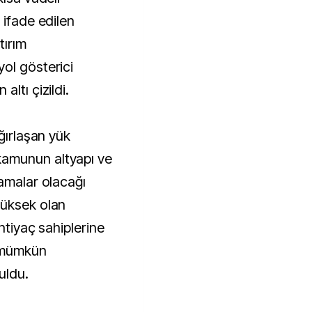
 ifade edilen
tırım
ol gösterici
ltı çizildi.
ğırlaşan yük
amunun altyapı ve
samalar olacağı
yüksek olan
htiyaç sahiplerine
 mümkün
uldu.