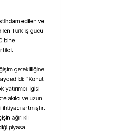
istihdam edilen ve
dilen Türk iş gücü
0 bine
tildi.
işim gerekliliğine
kaydedildi: "Konut
 yatırımcı ilgisi
kte akılcı ve uzun
i ihtiyacı artmıştır.
in ağırlıklı
diği piyasa