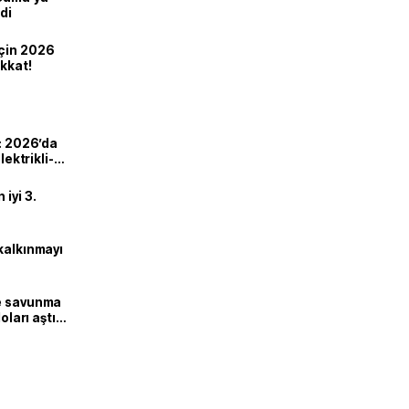
di
için 2026
ikkat!
ı: 2026’da
lektrikli-
iyi 3.
kalkınmayı
ne savunma
oları aştı