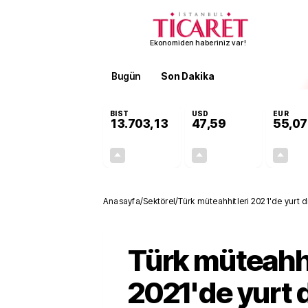
Ekonomiden haberiniz var!
Bugün
Son Dakika
Finans
EKST
BIST
USD
EUR
13.703,13
47,59
55,07
+0,11%
+0,06%
15,20
0,03
Anasayfa
/
Sektörel
/
Türk müteahhitleri 2021'de yurt dı
Türk müteahhi
2021'de yurt 