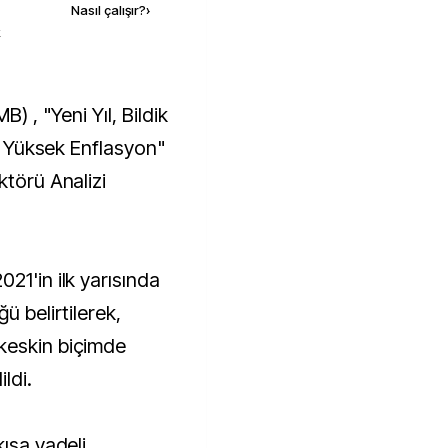
Nasıl çalışır?
›
k
ve Yüksek Enflasyon"
ktörü Analizi
21'in ilk yarısında
ü belirtilerek,
keskin biçimde
ldi.
kısa vadeli