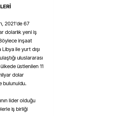
LERİ
n, 2021'de 67
 dolarlık yeni iş
"Böylece inşaat
Libya ile yurt dışı
laştığı uluslararası
ülkede üstlenilen 11
ilyar dolar
e bulunuldu.
nın lider olduğu
rle iş birliği