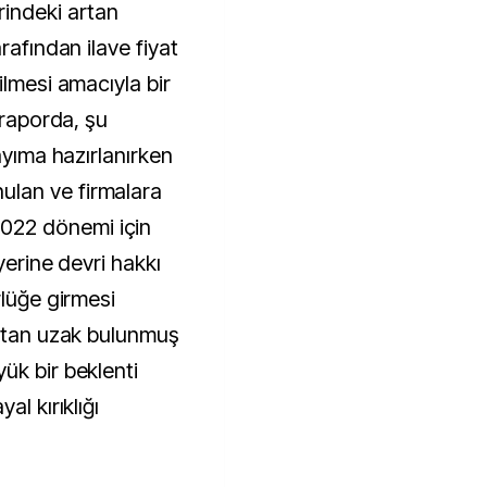
rindeki artan
rafından ilave fiyat
ilmesi amacıyla bir
 raporda, şu
ayıma hazırlanırken
lan ve firmalara
22 dönemi için
 yerine devri hakkı
rlüğe girmesi
aktan uzak bulunmuş
ük bir beklenti
al kırıklığı