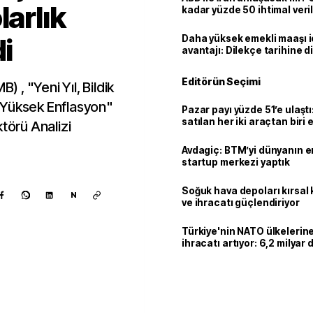
larlık
kadar yüzde 50 ihtimal veril
di
Daha yüksek emekli maaşı 
avantajı: Dilekçe tarihine d
Editörün Seçimi
) , "Yeni Yıl, Bildik
ve Yüksek Enflasyon"
Pazar payı yüzde 51’e ulaşt
satılan her iki araçtan biri e
törü Analizi
hibrit
Avdagiç: BTM’yi dünyanın en 
startup merkezi yaptık
Soğuk hava depoları kırsal 
N
ve ihracatı güçlendiriyor
Türkiye'nin NATO ülkeleri
ihracatı artıyor: 6,2 milyar d
milyar doları aştı
Kaynak ekle