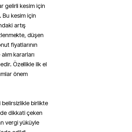
 gelirli kesim için
. Bu kesim için
daki artış
 izlenmekte, düşen
nut fiyatlarının
 alım kararları
ir. Özellikle ilk el
dımlar önem
elirsizlikle birlikte
de dikkati çeken
an vergi yüküyle