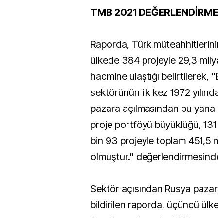
TMB 2021 DEĞERLENDİRME
Raporda, Türk müteahhitlerini
ülkede 384 projeyle 29,3 milyar
hacmine ulaştığı belirtilerek, 
sektörünün ilk kez 1972 yılında 
pazara açılmasından bu yana u
proje portföyü büyüklüğü, 131 
bin 93 projeyle toplam 451,5 m
olmuştur." değerlendirmesind
Sektör açısından Rusya pazarı
bildirilen raporda, üçüncü ülkele