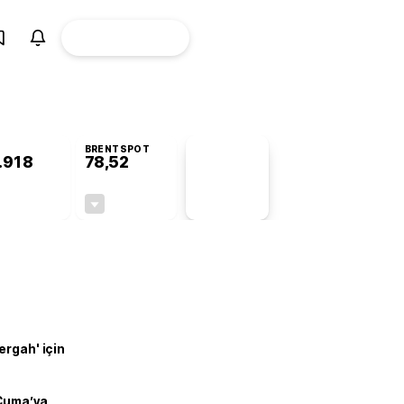
ÜYE
CANLI BORSA
Girişi
BRENTSPOT
.918
78,52
PİYASA
VERİLERİ
+0,70%
-0,49%
+0,00
-0,39
ergah' için
 Cuma’ya