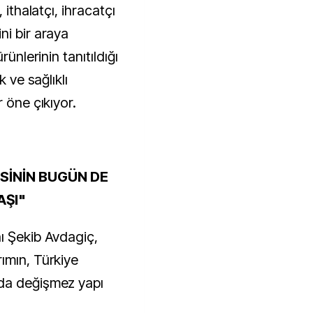
 ithalatçı, ihracatçı
ni bir araya
rünlerinin tanıtıldığı
k ve sağlıklı
 öne çıkıyor.
SİNİN BUGÜN DE
AŞI"
ı Şekib Avdagiç,
ımın, Türkiye
da değişmez yapı