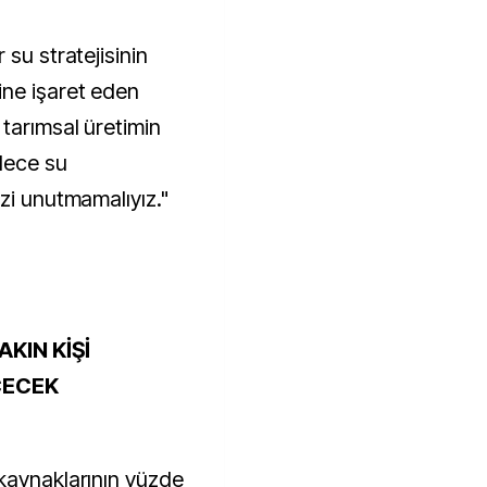
 su stratejisinin
ne işaret eden
tarımsal üretimin
dece su
zi unutmamalıyız."
KIN KİŞİ
İÇECEK
kaynaklarının yüzde