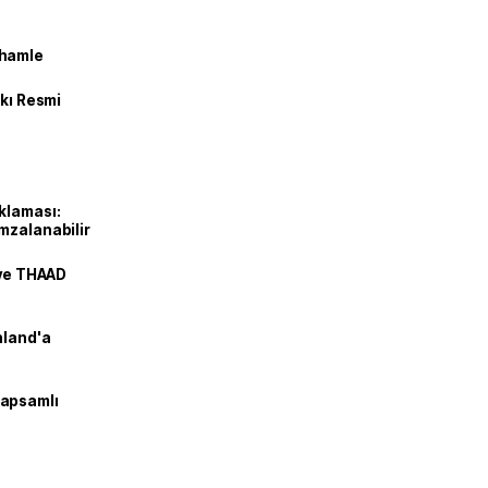
 hamle
kkı Resmi
klaması:
mzalanabilir
 ve THAAD
nland'a
kapsamlı