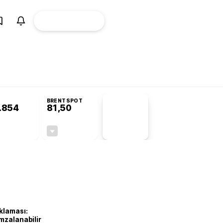
ÜYE
CANLI BORSA
Girişi
BRENTSPOT
.854
81,50
PİYASA
VERİLERİ
-0,22%
-1,55%
+0,00
-1,28
klaması:
mzalanabilir