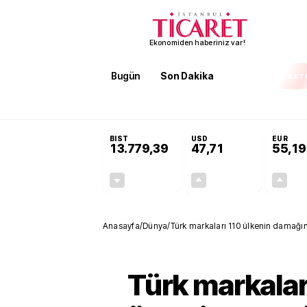
Ekonomiden haberiniz var!
Bugün
Son Dakika
Finans
EKST
SON DAKİKA
Öğrenci affı ve ek sınav hakkı 
BIST
USD
EUR
13.779,39
47,71
55,19
-0,14%
+0,18%
-19,42
0,09
Anasayfa
/
Dünya
/
Türk markaları 110 ülkenin damağın
Gelişen pazarlara açılmalıyız
Türk markalar