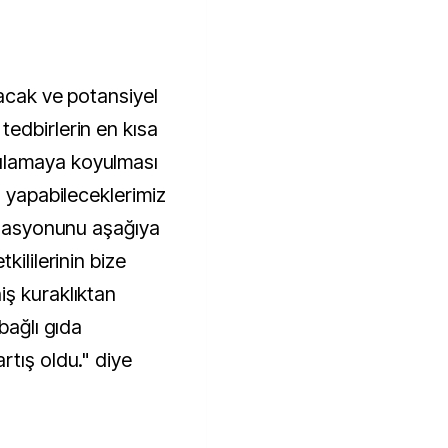
racak ve potansiyel
edbirlerin en kısa
ulamaya koyulması
a yapabileceklerimiz
nflasyonunu aşağıya
kililerinin bize
ş kuraklıktan
bağlı gıda
rtış oldu." diye