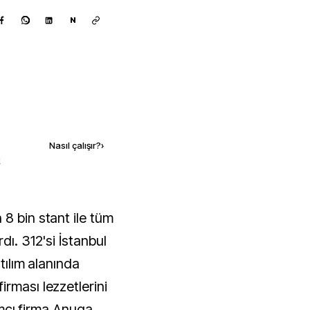
N
Kaynak ekle
Nasıl çalışır?
›
k
dı. 312'si İstanbul
atılım alanında
rması lezzetlerini
lımcı firma Anuga