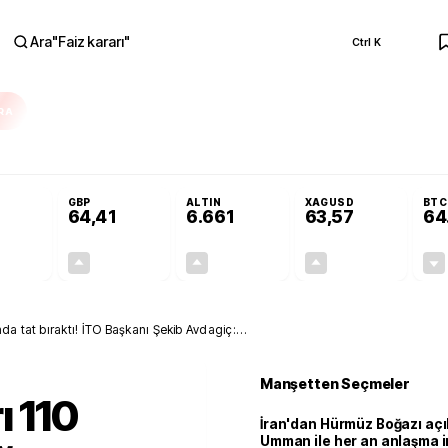
Ara
"
Faiz kararı
"
Ctrl K
RA
Resmi Gazete'de!
Öğrenci affı ve ek sınav hakkı Resmi Gazete'de!
GBP
ALTIN
XAGUSD
BTC
64,41
6.661
63,57
64
+0,32%
+0,38%
+2,59%
+3,37%
0,18
0,24
167,96
2,07
da tat bıraktı! İTO Başkanı Şekib Avdagiç:
Manşetten Seçmeler
ı 110
İran'dan Hürmüz Boğazı açı
Umman ile her an anlaşma i