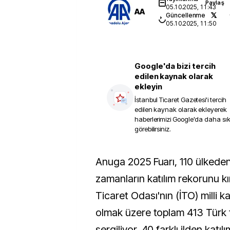
Paylaş
05.10.2025, 11:43
AA
Güncellenme
05.10.2025, 11:50
Google'da bizi tercih
edilen kaynak olarak
ekleyin
İstanbul Ticaret Gazetesi
'i tercih
edilen kaynak olarak ekleyerek
haberlerimizi Google'da daha sı
görebilirsiniz.
Anuga 2025 Fuarı, 110 ülkeden 8 bin stant ile tüm
zamanların katılım rekorunu kır
Ticaret Odası'nın (İTO) milli k
olmak üzere toplam 413 Türk fi
sergiliyor. 40 farklı ilden katı