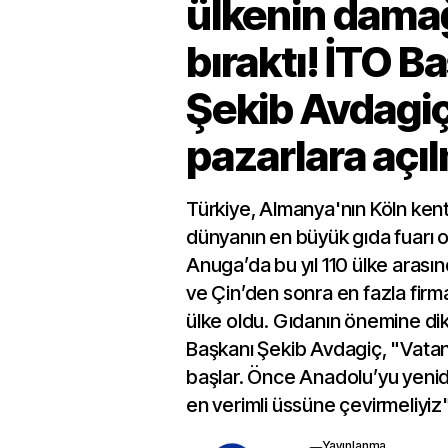
ülkenin damağ
bıraktı! İTO B
Şekib Avdagiç
pazarlara açıl
Türkiye, Almanya'nın Köln ke
dünyanın en büyük gıda fuarı o
Anuga’da bu yıl 110 ülke arasın
ve Çin’den sonra en fazla firma
ülke oldu. Gıdanın önemine di
Başkanı Şekib Avdagiç, "Vatan
başlar. Önce Anadolu’yu yenide
en verimli üssüne çevirmeliyiz
Yayınlanma