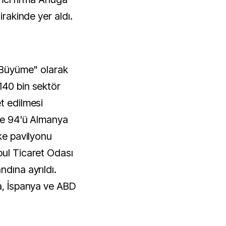
irakinde yer aldı.
r Büyüme" olarak
140 bin sektör
t edilmesi
zde 94'ü Almanya
lke pavilyonu
bul Ticaret Odası
ndına ayrıldı.
ya, İspanya ve ABD