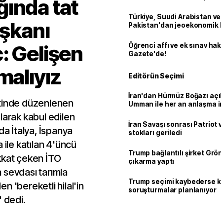
ında tat
Türkiye, Suudi Arabistan ve
aşkanı
Pakistan'dan jeoekonomik
: Gelişen
Öğrenci affı ve ek sınav ha
Gazete'de!
malıyız
Editörün Seçimi
İran'dan Hürmüz Boğazı açı
ntinde düzenlenen
Umman ile her an anlaşma i
larak kabul edilen
İran Savaşı sonrası Patriot
da İtalya, İspanya
stokları geriledi
 ile katılan 4'üncü
Trump bağlantılı şirket Grö
kkat çeken İTO
çıkarma yaptı
 sevdası tarımla
Trump seçimi kaybederse 
n 'bereketli hilal'in
soruşturmalar planlanıyor
" dedi.