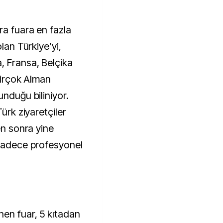
ra fuara en fazla
olan Türkiye’yi,
, Fransa, Belçika
 birçok Alman
unduğu biliniyor.
Türk ziyaretçiler
en sonra yine
 sadece profesyonel
nen fuar, 5 kıtadan