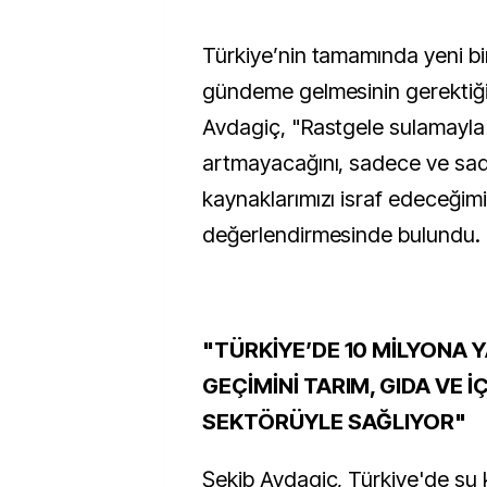
Türkiye’nin tamamında yeni bir
gündeme gelmesinin gerektiği
Avdagiç, "Rastgele sulamayla 
artmayacağını, sadece ve sa
kaynaklarımızı israf edeceğimi
değerlendirmesinde bulundu.
"TÜRKİYE’DE 10 MİLYONA YA
GEÇİMİNİ TARIM, GIDA VE 
SEKTÖRÜYLE SAĞLIYOR"
Şekib Avdagiç, Türkiye'de su 