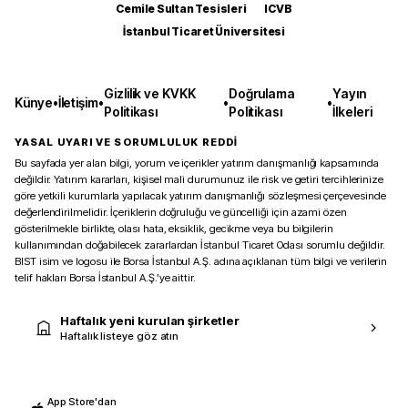
Cemile Sultan Tesisleri
ICVB
İstanbul Ticaret Üniversitesi
Gizlilik ve KVKK
Doğrulama
Yayın
Künye
•
İletişim
•
•
•
Politikası
Politikası
İlkeleri
YASAL UYARI VE SORUMLULUK REDDİ
Bu sayfada yer alan bilgi, yorum ve içerikler yatırım danışmanlığı kapsamında
değildir. Yatırım kararları, kişisel mali durumunuz ile risk ve getiri tercihlerinize
göre yetkili kurumlarla yapılacak yatırım danışmanlığı sözleşmesi çerçevesinde
değerlendirilmelidir. İçeriklerin doğruluğu ve güncelliği için azami özen
gösterilmekle birlikte, olası hata, eksiklik, gecikme veya bu bilgilerin
kullanımından doğabilecek zararlardan İstanbul Ticaret Odası sorumlu değildir.
BIST isim ve logosu ile Borsa İstanbul A.Ş. adına açıklanan tüm bilgi ve verilerin
telif hakları Borsa İstanbul A.Ş.’ye aittir.
Haftalık yeni kurulan şirketler
Haftalık listeye göz atın
App Store'dan