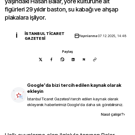
yaşındaki Hasan Balar, yöre kültürüne ait
figürleri 29 yıldır baston, su kabağı ve ahşap
plakalara işliyor.
İSTANBUL TICARET
İ
Yayınlanma
07.12.2025, 14:48
GAZETESI
Paylaş
N
Google'da bizi tercih edilen kaynak olarak
ekleyin
İstanbul Ticaret Gazetesi
'i tercih edilen kaynak olarak
ekleyerek haberlerimizi Google'da daha sık görebilirsiniz.
Kaynak ekle
Nasıl çalışır?
›