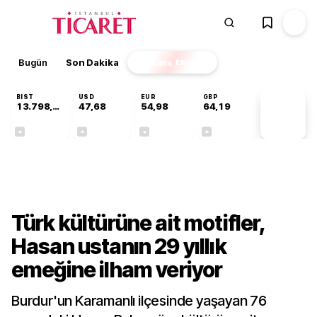
Bugün
Son Dakika
Finans
EKSTRA
BIST
USD
EUR
GBP
13.798,82
47,68
54,98
64,19
PİYASA
VERİLERİ
+0,70%
+0,11%
-0,06%
+0,03%
Kültür-Sanat
Türk kültürüne ait motifler,
Hasan ustanın 29 yıllık
emeğine ilham veriyor
Burdur'un Karamanlı ilçesinde yaşayan 76