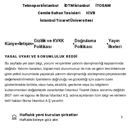
Teknopark İstanbul
İDTM İstanbul
İTOSAM
Cemile Sultan Tesisleri
ICVB
İstanbul Ticaret Üniversitesi
Gizlilik ve KVKK
Doğrulama
Yayın
Künye
•
İletişim
•
•
•
Politikası
Politikası
İlkeleri
YASAL UYARI VE SORUMLULUK REDDİ
Bu sayfada yer alan bilgi, yorum ve içerikler yatırım danışmanlığı kapsamında
değildir. Yatırım kararları, kişisel mali durumunuz ile risk ve getiri tercihlerinize
göre yetkili kurumlarla yapılacak yatırım danışmanlığı sözleşmesi çerçevesinde
değerlendirilmelidir. İçeriklerin doğruluğu ve güncelliği için azami özen
gösterilmekle birlikte, olası hata, eksiklik, gecikme veya bu bilgilerin
kullanımından doğabilecek zararlardan İstanbul Ticaret Odası sorumlu değildir.
BIST isim ve logosu ile Borsa İstanbul A.Ş. adına açıklanan tüm bilgi ve verilerin
telif hakları Borsa İstanbul A.Ş.’ye aittir.
Haftalık yeni kurulan şirketler
Haftalık listeye göz atın