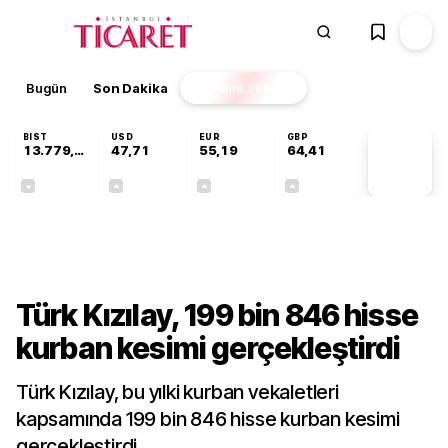
Bugün
Son Dakika
Finans
EKSTRA
BIST
USD
EUR
GBP
13.779,39
47,71
55,19
64,41
PİYASA
VERİLERİ
-0,14%
+0,18%
+0,32%
+0,38%
Gündem
Türk Kızılay, 199 bin 846 hisse
kurban kesimi gerçekleştirdi
Türk Kızılay, bu yılki kurban vekaletleri
kapsamında 199 bin 846 hisse kurban kesimi
gerçekleştirdi.