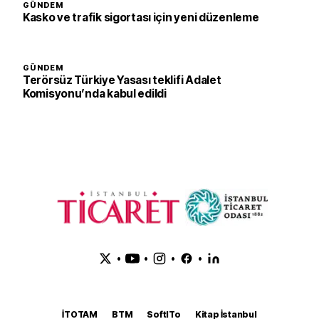
GÜNDEM
Kasko ve trafik sigortası için yeni düzenleme
GÜNDEM
Terörsüz Türkiye Yasası teklifi Adalet
Komisyonu’nda kabul edildi
•
•
•
•
İTOTAM
BTM
SoftITo
Kitap İstanbul