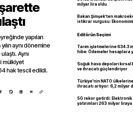
işarette
milyar lira oldu
laştı
Bakan Şimşek’ten makroek
istikrar vurgusu: Ekonomim
dayanıklılığını daha da güç
Editörün Seçimi
yreğinde yapılan
 yılın aynı dönemine
Tarım işletmelerine 634.3 m
hibe: Ödemeler hesaplara ya
ulaştı. Aynı
i mülkiyet
Soğuk hava depoları kırsal 
ve ihracatı güçlendiriyor
4 hak tescil edildi.
Türkiye'nin NATO ülkeleri
ihracatı artıyor: 6,2 milyar d
milyar doları aştı
N
5G rekor getirdi: Elektroni
yatırımları 263 milyar liraya
Kaynak ekle