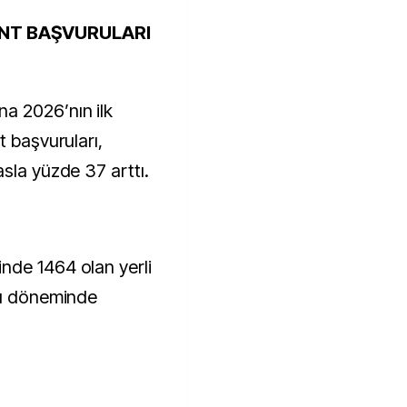
ENT BAŞVURULARI
a 2026’nın ilk
t başvuruları,
sla yüzde 37 arttı.
nde 1464 olan yerli
nı döneminde