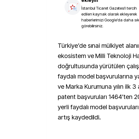
ekleyin
İstanbul Ticaret Gazetesi
'i tercih
edilen kaynak olarak ekleyerek
haberlerimizi Google'da daha sı
görebilirsiniz.
Türkiye’de sınai mülkiyet alanında güçlenen
ekosistem ve Milli Teknoloji H
doğrultusunda yürütülen çalış
faydalı model başvurularına y
ve Marka Kurumuna yılın ilk 3 
patent başvuruları 1464’ten 2
yerli faydalı model başvurula
artış kaydedildi.