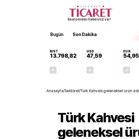
Ekonomiden haberiniz var!
Bugün
Son Dakika
Finans
EKST
BIST
USD
EUR
13.798,82
47,59
54,95
+0,70%
+0,05%
95,68
0,03
Anasayfa
/
Sektörel
/
Türk Kahvesi geleneksel ürün adı 
Türk Kahvesi
geleneksel ür