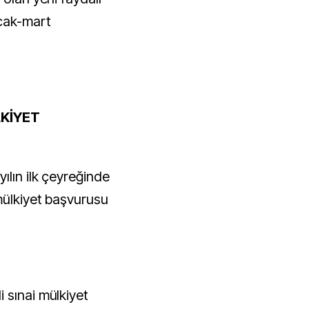
cak-mart
LKİYET
ılın ilk çeyreğinde
mülkiyet başvurusu
 sınai mülkiyet