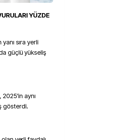
VURULARI YÜZDE
 yanı sıra yerli
da güçlü yükseliş
, 2025’in aynı
 gösterdi.
olan yerli faydalı