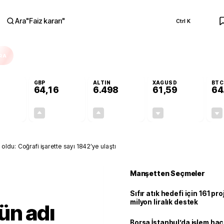
Ara
"
Faiz kararı
"
Ctrl K
RA
GBP
ALTIN
XAGUSD
BTC
64,16
6.498
61,59
64
-0,11%
+0,10%
+0,02%
-0,73%
-0,06
0,07
1,50
-0,45
oldu: Coğrafi işarette sayı 1842’ye ulaştı
Manşetten Seçmeler
Sıfır atık hedefi için 161 pr
milyon liralık destek
ün adı
Borsa İstanbul’da işlem hac