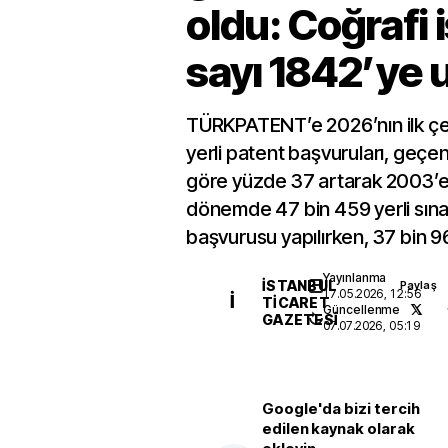
oldu: Coğrafi 
sayı 1842’ye u
TÜRKPATENT’e 2026’nın ilk çe
yerli patent başvuruları, geçen
göre yüzde 37 artarak 2003’e 
dönemde 47 bin 459 yerli sına
başvurusu yapılırken, 37 bin 96
Yayınlanma
İSTANBUL
Paylaş
17.05.2026, 12:56
İ
TICARET
Güncellenme
GAZETESI
07.07.2026, 05:19
Google'da bizi tercih
edilen kaynak olarak