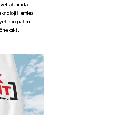
iyet alanında
eknoloji Hamlesi
yetlerin patent
ne çıktı.