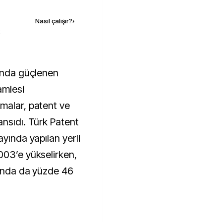
Nasıl çalışır?
›
k
amlesi
malar, patent ve
ansıdı. Türk Patent
ayında yapılan yerli
003’e yükselirken,
rında da yüzde 46