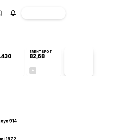
ÜYE
CANLI BORSA
Girişi
BRENTSPOT
.430
82,68
PİYASA
VERİLERİ
-0,72%
+4,78%
+0,00
3,77
ojeye 914
mi 187,2