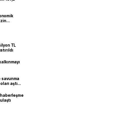
onomik
izin
lendirdik
ilyon TL
tırıldı
kalkınmayı
ne savunma
oları aştı
k haberleşme
 ulaştı