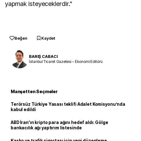
yapmak isteyeceklerdir."
Beğen
Kaydet
BARIŞ CABACI
İstanbul Ticaret Gazetesi – Ekonomi Editörü
Manşetten Seçmeler
Terörsüz Türkiye Yasası teklifi Adalet Komisyonu’nda
kabul edildi
ABD İran'ın kripto para ağını hedef aldı: Gölge
bankacılık ağı yaptırım listesinde
Kasko ve trafik sigortası için yeni düzenleme