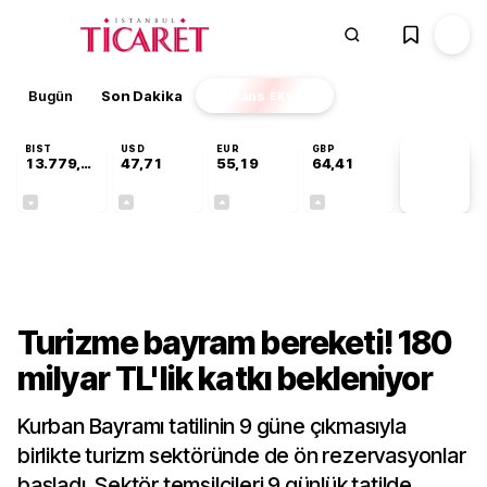
Bugün
Son Dakika
Finans
EKSTRA
BIST
USD
EUR
GBP
13.779,39
47,71
55,19
64,41
PİYASA
VERİLERİ
-0,14%
+0,18%
+0,32%
+0,38%
Sektörel
Turizme bayram bereketi! 180
milyar TL'lik katkı bekleniyor
Kurban Bayramı tatilinin 9 güne çıkmasıyla
birlikte turizm sektöründe de ön rezervasyonlar
başladı. Sektör temsilcileri 9 günlük tatilde