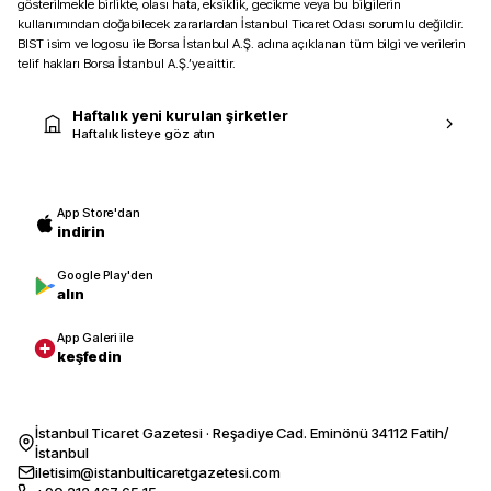
gösterilmekle birlikte, olası hata, eksiklik, gecikme veya bu bilgilerin
kullanımından doğabilecek zararlardan İstanbul Ticaret Odası sorumlu değildir.
BIST isim ve logosu ile Borsa İstanbul A.Ş. adına açıklanan tüm bilgi ve verilerin
telif hakları Borsa İstanbul A.Ş.’ye aittir.
Haftalık yeni kurulan şirketler
Haftalık listeye göz atın
App Store'dan
indirin
Google Play'den
alın
App Galeri ile
keşfedin
İstanbul Ticaret Gazetesi · Reşadiye Cad. Eminönü 34112 Fatih/
İstanbul
iletisim@istanbulticaretgazetesi.com