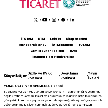
•
•
•
•
İTOTAM
BTM
SoftITo
Kitap İstanbul
Teknopark İstanbul
İDTM İstanbul
İTOSAM
Cemile Sultan Tesisleri
ICVB
İstanbul Ticaret Üniversitesi
Gizlilik ve KVKK
Doğrulama
Yayın
Künye
•
İletişim
•
•
•
Politikası
Politikası
İlkeleri
YASAL UYARI VE SORUMLULUK REDDİ
Bu sayfada yer alan bilgi, yorum ve içerikler yatırım danışmanlığı kapsamında
değildir. Yatırım kararları, kişisel mali durumunuz ile risk ve getiri tercihlerinize
göre yetkili kurumlarla yapılacak yatırım danışmanlığı sözleşmesi çerçevesinde
değerlendirilmelidir. İçeriklerin doğruluğu ve güncelliği için azami özen