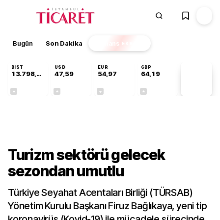
Bugün
Son Dakika
Finans
EKSTRA
BIST
USD
EUR
GBP
13.798,82
47,59
54,97
64,19
PİYASA
VERİLERİ
+0,70%
+0,05%
-0,08%
+0,15%
Sektörel
Turizm sektörü gelecek
sezondan umutlu
Türkiye Seyahat Acentaları Birliği (TÜRSAB)
Yönetim Kurulu Başkanı Firuz Bağlıkaya, yeni tip
koronavirüs (Kovid-19) ile mücadele sürecinde