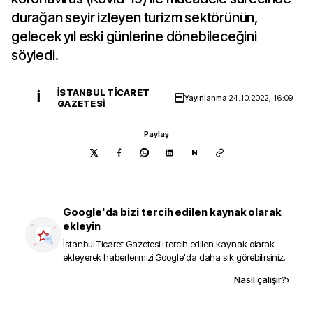
durağan seyir izleyen turizm sektörünün,
gelecek yıl eski günlerine dönebileceğini
söyledi.
İSTANBUL TICARET
İ
Yayınlanma
24.10.2022, 16:09
GAZETESI
Paylaş
N
Google'da bizi tercih edilen kaynak olarak
ekleyin
İstanbul Ticaret Gazetesi
'i tercih edilen kaynak olarak
ekleyerek haberlerimizi Google'da daha sık görebilirsiniz.
Kaynak ekle
Nasıl çalışır?
›