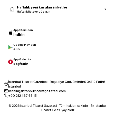
Haftalık yeni kurulan şirketler
Haftalık listeye göz atın
App Store'dan
indirin
Google Play'den
alın
App Galeri ile
keşfedin
İstanbul Ticaret Gazetesi · Reşadiye Cad. Eminönü 34112 Fatih/
İstanbul
iletisim@istanbulticaretgazetesi.com
+90 212 467 65 15
© 2026 İstanbul Ticaret Gazetesi · Tüm hakları saklıdır · Bir İstanbul
Ticaret Odası yayınıdır