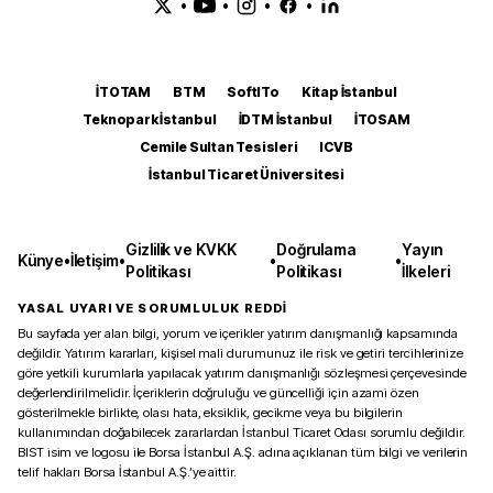
•
•
•
•
İTOTAM
BTM
SoftITo
Kitap İstanbul
Teknopark İstanbul
İDTM İstanbul
İTOSAM
Cemile Sultan Tesisleri
ICVB
İstanbul Ticaret Üniversitesi
Gizlilik ve KVKK
Doğrulama
Yayın
Künye
•
İletişim
•
•
•
Politikası
Politikası
İlkeleri
YASAL UYARI VE SORUMLULUK REDDİ
Bu sayfada yer alan bilgi, yorum ve içerikler yatırım danışmanlığı kapsamında
değildir. Yatırım kararları, kişisel mali durumunuz ile risk ve getiri tercihlerinize
göre yetkili kurumlarla yapılacak yatırım danışmanlığı sözleşmesi çerçevesinde
değerlendirilmelidir. İçeriklerin doğruluğu ve güncelliği için azami özen
gösterilmekle birlikte, olası hata, eksiklik, gecikme veya bu bilgilerin
kullanımından doğabilecek zararlardan İstanbul Ticaret Odası sorumlu değildir.
BIST isim ve logosu ile Borsa İstanbul A.Ş. adına açıklanan tüm bilgi ve verilerin
telif hakları Borsa İstanbul A.Ş.’ye aittir.