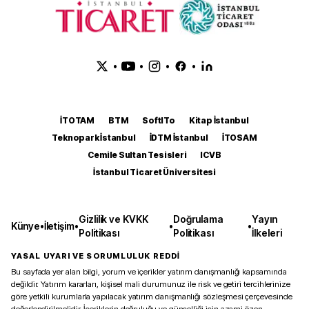
•
•
•
•
İTOTAM
BTM
SoftITo
Kitap İstanbul
Teknopark İstanbul
İDTM İstanbul
İTOSAM
Cemile Sultan Tesisleri
ICVB
İstanbul Ticaret Üniversitesi
Gizlilik ve KVKK
Doğrulama
Yayın
Künye
•
İletişim
•
•
•
Politikası
Politikası
İlkeleri
YASAL UYARI VE SORUMLULUK REDDİ
Bu sayfada yer alan bilgi, yorum ve içerikler yatırım danışmanlığı kapsamında
değildir. Yatırım kararları, kişisel mali durumunuz ile risk ve getiri tercihlerinize
göre yetkili kurumlarla yapılacak yatırım danışmanlığı sözleşmesi çerçevesinde