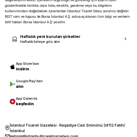
değerlendirilmelidir. İçeriklerin doğruluğu ve güncelliği için azami özen
gösterilmekle birlikte, olası hata, eksiklik, gecikme veya bu bilgilerin
kullanımından doğabilecek zararlardan İstanbul Ticaret Odası sorumlu değildir.
BIST isim ve logosu ile Borsa İstanbul A.Ş. adına açıklanan tüm bilgi ve verilerin
telif hakları Borsa İstanbul A.Ş.’ye aittir.
Haftalık yeni kurulan şirketler
Haftalık listeye göz atın
App Store'dan
indirin
Google Play'den
alın
App Galeri ile
keşfedin
İstanbul Ticaret Gazetesi · Reşadiye Cad. Eminönü 34112 Fatih/
İstanbul
iletisim@istanbulticaretgazetesi.com