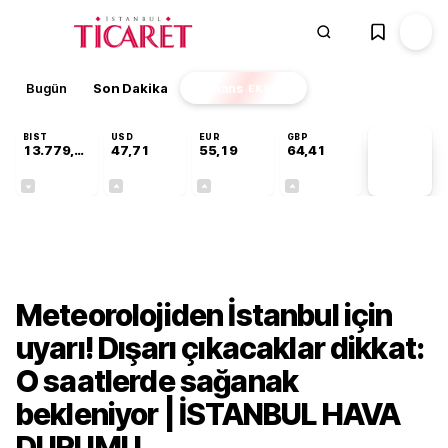
Bugün
Son Dakika
Finans
EKSTRA
BIST
USD
EUR
GBP
13.779,39
47,71
55,19
64,41
PİYASA
VERİLERİ
-0,14%
+0,18%
+0,32%
+0,38%
Gündem
Meteorolojiden İstanbul için
uyarı! Dışarı çıkacaklar dikkat:
O saatlerde sağanak
bekleniyor | İSTANBUL HAVA
DURUMU